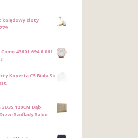
 kolędowy złoty
279
 Como 43601.694.6.061
0
zł
rty Koperta C5 Biała Sk
szt.
 3D3S 120CM Dąb
 Drzwi Szuflady Salon