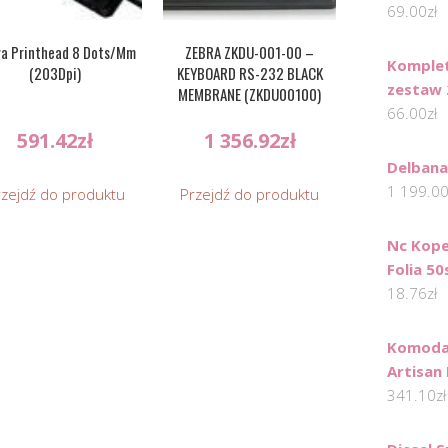
69.00
zł
ra Printhead 8 Dots/Mm
ZEBRA ZKDU-001-00 –
Komplet
(203Dpi)
KEYBOARD RS-232 BLACK
zestaw 
MEMBRANE (ZKDU00100)
66.00
zł
591.42
zł
1 356.92
zł
Delbana
1 199.0
rzejdź do produktu
Przejdź do produktu
Nc Kope
Folia 50
18.76
zł
Komoda
Artisan
341.10
zł