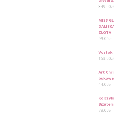
Diesel 
349.00
zł
MISS G
DAMSK
ZŁOTA
99.00
zł
Vostok 
153.00
zł
Art Chr
bukowe
44.00
zł
Kolczyk
Biżuteri
78.00
zł