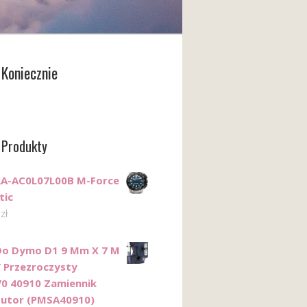
Koniecznie
 Produkty
RA-AC0L07L00B M-Force
tic
0
zł
Do Dymo D1 9 Mm X 7 M
/ Przezroczysty
0 40910 Zamiennik
utor (PMSA40910)