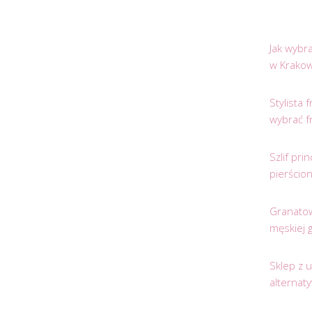
Jak wybr
w Krakow
Stylista
wybrać f
Szlif pr
pierścio
Granatow
męskiej 
Sklep z 
alternat