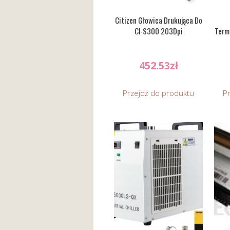
Citizen Głowica Drukująca Do
Cl-S300 203Dpi
Term
452.53
zł
Przejdź do produktu
P