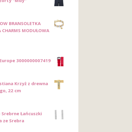
Szorty "Mdy"
LOW BRANSOLETKA
A CHARMS MODUŁOWA
Europe 3000000007419
istiana Krzyż z drewna
go, 22 cm
i Srebrne Łańcuszki
a ze Srebra