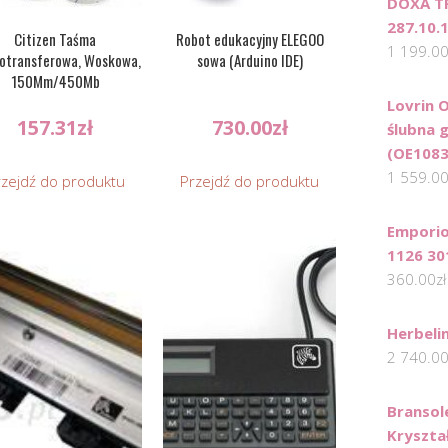
DOXA T
287.10.
Citizen Taśma
Robot edukacyjny ELEGOO
1 199.0
otransferowa, Woskowa,
sowa (Arduino IDE)
150Mm/450Mb
Lovrin 
157.31
zł
730.00
zł
ślubna 
(OE1083
1 559.0
rzejdź do produktu
Przejdź do produktu
Emporio
1126 30
360.00
zł
Herbeli
2 740.0
Bransol
Kryszta