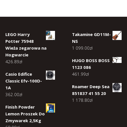
LEGO Harry
Takamine GD11M-
Potter 75948
NS
Wieża zegarowa na
1 099.00
zł
Hogwarcie
HUGO BOSS BOSS
426.89
zł
1123 086
Casio Edifice
461.99
zł
Classic Efv-100D-
Roamer Deep Sea
1A
851837 41 55 20
362.00
zł
1 178.80
zł
Finish Powder
Lemon Proszek Do
Zmywarek 2,5Kg