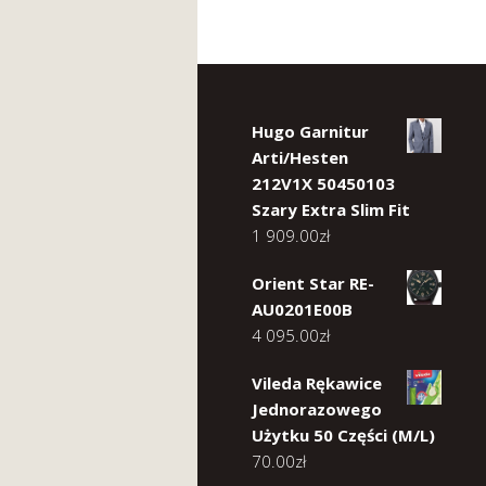
Hugo Garnitur
Arti/Hesten
212V1X 50450103
Szary Extra Slim Fit
1 909.00
zł
Orient Star RE-
AU0201E00B
4 095.00
zł
Vileda Rękawice
Jednorazowego
Użytku 50 Części (M/L)
70.00
zł