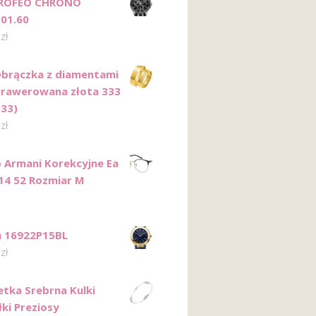
ROFEO CHRONO
101.60
0
zł
Obrączka z diamentami
grawerowana złota 333
33)
0
zł
 Armani Korekcyjne Ea
14 52 Rozmiar M
n 16922P15BL
0
zł
etka Srebrna Kulki
łki Preziosy