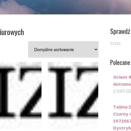
biurowych
Sprawdź 
zzzzz
Polecane
Orient 
Automa
2 699.0
Taśma 
Czarny 
S072067
Dystryb