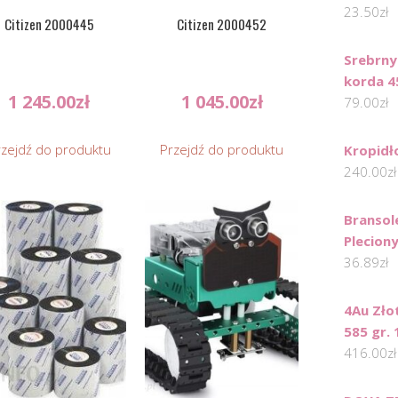
23.50
zł
Citizen 2000445
Citizen 2000452
Srebrny
korda 
1 245.00
zł
1 045.00
zł
79.00
zł
rzejdź do produktu
Przejdź do produktu
Kropidło
240.00
zł
Bransol
Pleciony
36.89
zł
4Au Zło
585 gr. 
416.00
zł