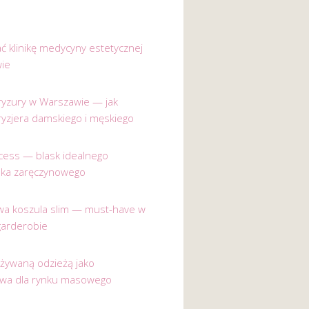
ać klinikę medycyny estetycznej
ie
 fryzury w Warszawie — jak
ryzjera damskiego i męskiego
incess — blask idealnego
nka zaręczynowego
a koszula slim — must-have w
garderobie
używaną odzieżą jako
ywa dla rynku masowego