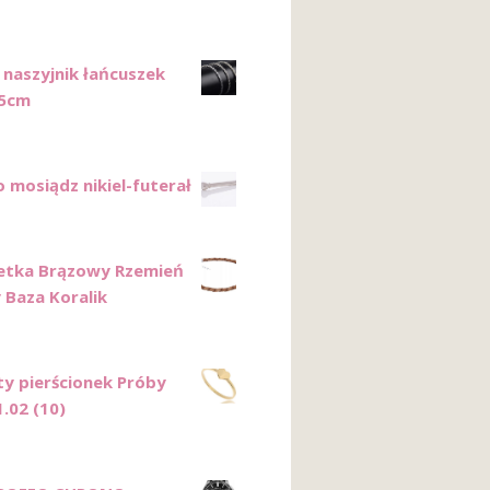
 naszyjnik łańcuszek
45cm
 mosiądz nikiel-futerał
etka Brązowy Rzemień
 Baza Koralik
ty pierścionek Próby
1.02 (10)