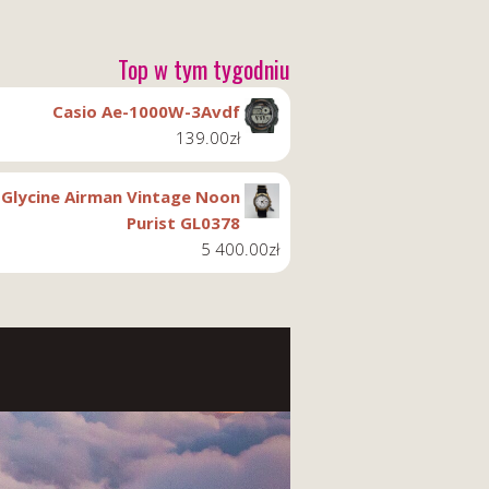
Top w tym tygodniu
Casio Ae-1000W-3Avdf
139.00
zł
Glycine Airman Vintage Noon
Purist GL0378
5 400.00
zł