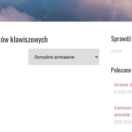
tów klawiszowych
Sprawdź 
zzzzz
Polecane
Orient 
4 200.0
Samsun
4/64GB 
695.00
zł