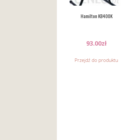
Hamilton KB400K
93.00
zł
Przejdź do produktu