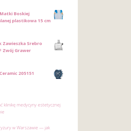
 Matki Boskiej
lanej plastikowa 15 cm
k Zawieszka Srebro
 F Zwój Grawer
 Ceramic 205151
ać klinikę medycyny estetycznej
ie
 fryzury w Warszawie — jak