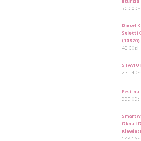
liturgia
300.00
zł
Diesel 
Seletti
(10870)
42.00
zł
STAVIOR
271.40
zł
Festina
335.00
zł
Smartwa
Okna I D
Klawiat
148.16
zł