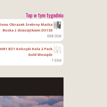
Top w tym tygodniu
Dono Obrazek Srebrny Matka
Boska z dzieciątkiem DS130
668.00
zł
0081 BZ1 Kolczyki Koła 2 Pack
Gold Mosiądz
7.69
zł