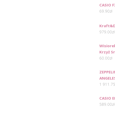
CASIO F
69.90
zł
Kraft&D
979.00
zł
Wisiore
Krzyż S
60.00
zł
ZEPPELI
ANGELE
1 911.7
CASIO E
589.00
zł