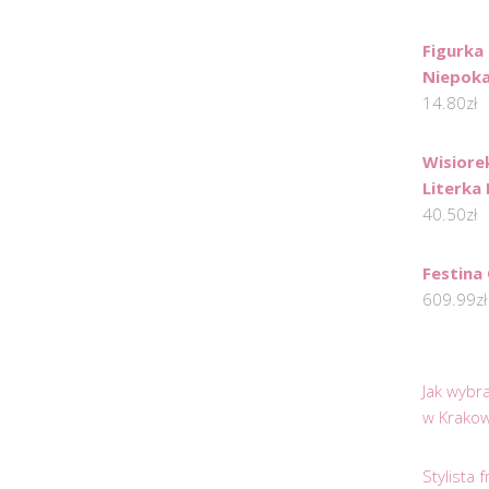
Figurka
Niepoka
14.80
zł
Wisiore
Literka
40.50
zł
Festina
609.99
zł
Jak wybr
w Krakow
Stylista