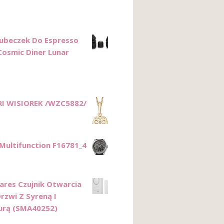
Kubeczek Do Espresso
 Cosmic Diner Lunar
I WISIOREK /WZC5882/
 Multifunction F16781_4
res Czujnik Otwarcia
rzwi Z Syreną I
urą (SMA40252)