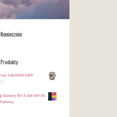
Koniecznie
 Produkty
Star Sdk05001W0
0
zł
g Galaxy M13 SM-M135
Zielony