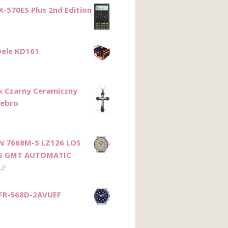
X-570ES Plus 2nd Edition
ele KD161
k Czarny Ceramiczny
rebro
N 7668M-5 LZ126 LOS
S GMT AUTOMATIC
5
zł
FR-568D-2AVUEF