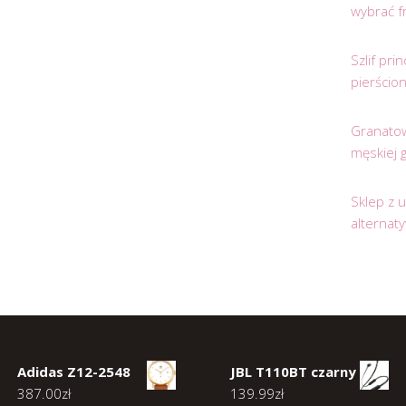
wybrać f
Szlif pr
pierścio
Granatow
męskiej 
Sklep z 
alternat
Adidas Z12-2548
JBL T110BT czarny
387.00
zł
139.99
zł