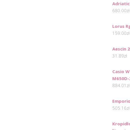
Adriati
680.00
zł
Lorus R
159.00
zł
Aescin 
31.89
zł
Casio 
M650D-
884.01
zł
Emporio
505.16
zł
Kropidł