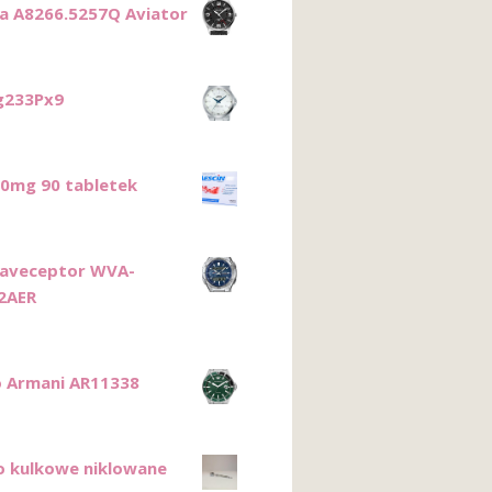
ca A8266.5257Q Aviator
g233Px9
20mg 90 tabletek
Waveceptor WVA-
2AER
 Armani AR11338
o kulkowe niklowane