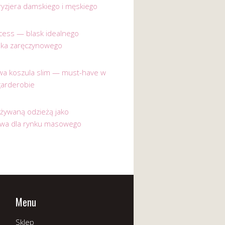
ryzjera damskiego i męskiego
incess — blask idealnego
nka zaręczynowego
a koszula slim — must-have w
garderobie
używaną odzieżą jako
ywa dla rynku masowego
Menu
Sklep