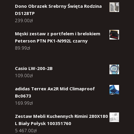
Dono Obrazek Srebrny Święta Rodzina
DS128TP
239.00
zł
Męski zestaw z portfelem i brelokiem
Peterson PTN PK1-N992L czarny
89.99
zł
Casio LW-200-2B
109.00
zł
adidas Terrex Ax2R Mid Climaproof
Bc0673
169.99
zł
Zestaw Mebli Kuchennych Rimini 280X180
L Biały Połysk 100351760
5 467.00
zł