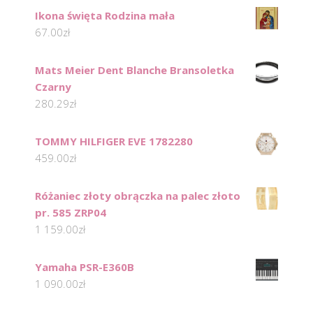
Ikona święta Rodzina mała
67.00
zł
Mats Meier Dent Blanche Bransoletka
Czarny
280.29
zł
TOMMY HILFIGER EVE 1782280
459.00
zł
Różaniec złoty obrączka na palec złoto
pr. 585 ZRP04
1 159.00
zł
Yamaha PSR-E360B
1 090.00
zł