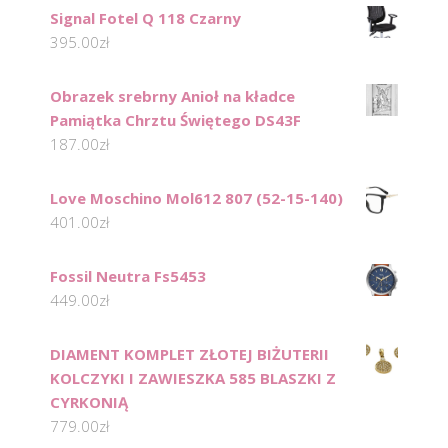
Signal Fotel Q 118 Czarny
395.00
zł
Obrazek srebrny Anioł na kładce
Pamiątka Chrztu Świętego DS43F
187.00
zł
Love Moschino Mol612 807 (52-15-140)
401.00
zł
Fossil Neutra Fs5453
449.00
zł
DIAMENT KOMPLET ZŁOTEJ BIŻUTERII
KOLCZYKI I ZAWIESZKA 585 BLASZKI Z
CYRKONIĄ
779.00
zł