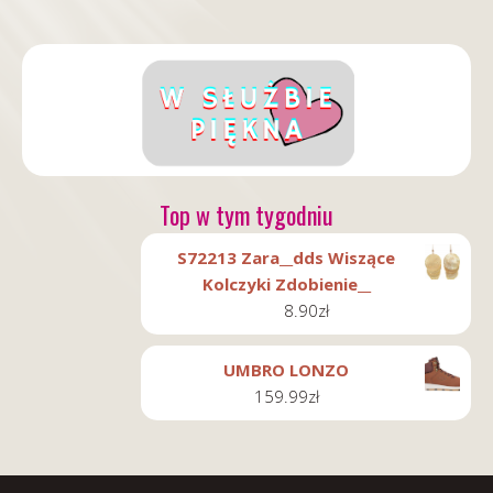
Top w tym tygodniu
S72213 Zara__dds Wiszące
Kolczyki Zdobienie__
8.90
zł
UMBRO LONZO
159.99
zł