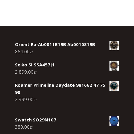
Orient Ra-Ab0011B19B Ab0010S19B
864.00
zł
Seiko SI SSA457J1
2 899.00
zł
Roamer Primeline Daydate 981662 47 75
90
2 399.00
zł
Swatch SO29N107
380.00
zł