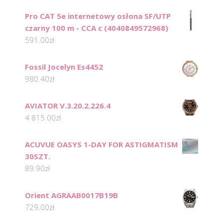
Pro CAT 5e internetowy osłona SF/UTP
czarny 100 m - CCA c (4040849572968)
591.00
zł
Fossil Jocelyn Es4452
980.40
zł
AVIATOR V.3.20.2.226.4
4 815.00
zł
ACUVUE OASYS 1-DAY FOR ASTIGMATISM
30SZT.
89.90
zł
Orient AGRAAB0017B19B
729.00
zł