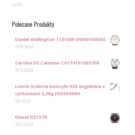
zzzzz
Polecane Produkty
Daniel Wellington 1131DW DW00100092
359.00
zł
Certina DS Caimano C0174101603700
919.00
zł
Lovrin Srebrne kolczyki 925 angielskie z
cyrkoniami 2,38g HSE0045RH
96.02
zł
Diesel DZ1578
450.00
zł