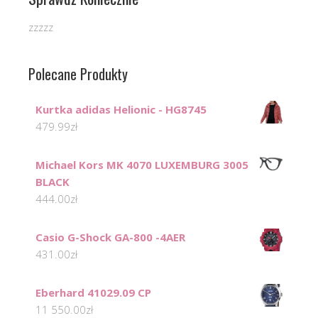
zzzzz
Polecane Produkty
Kurtka adidas Helionic - HG8745
479.99
zł
Michael Kors MK 4070 LUXEMBURG 3005
BLACK
444.00
zł
Casio G-Shock GA-800 -4AER
431.00
zł
Eberhard 41029.09 CP
11 550.00
zł