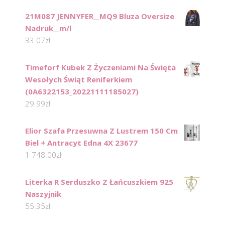
21M087 JENNYFER__MQ9 Bluza Oversize
Nadruk__m/l
33.07
zł
Timeforf Kubek Z Życzeniami Na Święta
Wesołych Świąt Reniferkiem
(0A6322153_20221111185027)
29.99
zł
Elior Szafa Przesuwna Z Lustrem 150 Cm
Biel + Antracyt Edna 4X 23677
1 748.00
zł
Literka R Serduszko Z Łańcuszkiem 925
Naszyjnik
55.35
zł