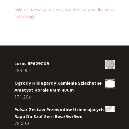
Sklep z używaną odzieżą jako alternatywa dla rynku
masowego
Lorus RP629CX9
289.00
zł
Ogrody Hildegardy Kamienie Szlachetne
Ametyst Korale 8Mm 40Cm
171.20
zł
Pulsar Zestaw Przewodów Uziemiających
Rapu Do Szaf Serii Rwa/Rw/Rwd
78.00
zł