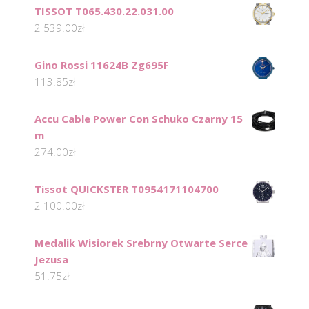
TISSOT T065.430.22.031.00
2 539.00
zł
Gino Rossi 11624B Zg695F
113.85
zł
Accu Cable Power Con Schuko Czarny 15
m
274.00
zł
Tissot QUICKSTER T0954171104700
2 100.00
zł
Medalik Wisiorek Srebrny Otwarte Serce
Jezusa
51.75
zł