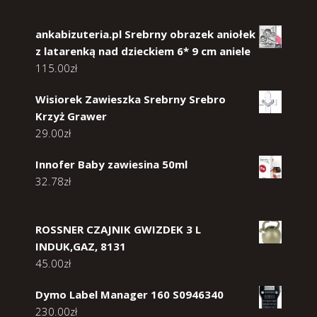
ankabizuteria.pl Srebrny obrazek aniołek
z latarenką nad dzieckiem 6* 9 cm aniele
115.00
zł
Wisiorek Zawieszka Srebrny Srebro
Krzyż Grawer
29.00
zł
Innofer Baby zawiesina 50ml
32.78
zł
ROSSNER CZAJNIK GWIZDEK 3 L
INDUK,GAZ, 8131
45.00
zł
Dymo Label Manager 160 S0946340
230.00
zł