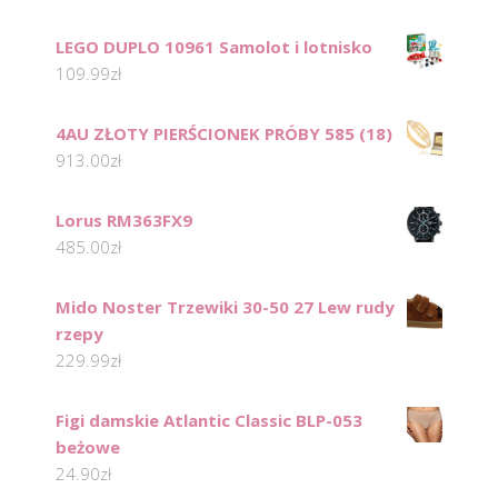
LEGO DUPLO 10961 Samolot i lotnisko
109.99
zł
4AU ZŁOTY PIERŚCIONEK PRÓBY 585 (18)
913.00
zł
Lorus RM363FX9
485.00
zł
Mido Noster Trzewiki 30-50 27 Lew rudy
rzepy
229.99
zł
Figi damskie Atlantic Classic BLP-053
beżowe
24.90
zł