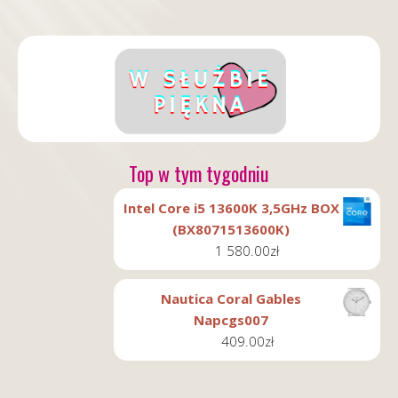
Top w tym tygodniu
Intel Core i5 13600K 3,5GHz BOX
(BX8071513600K)
1 580.00
zł
Nautica Coral Gables
Napcgs007
409.00
zł