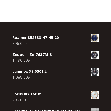
Roamer 852833-47-45-20
896.00
zł
Zeppelin Ze-7637M-3
1 190.00
zł
Luminox XS.0301.L
1 088.00
zł
Lorus RP616DX9
299.00
zł
Frankhauer Narożnik prawy GRASSO