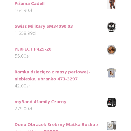
Piżama Cadell
164.90
zł
Swiss Military SM34090.03
1 558.99
zł
PERFECT P425-20
55.00
zł
Ramka dziecięca z masy perłowej -
niebieska, ubranko 473-3297
42.00
zł
myBand 4family Czarny
279.00
zł
Dono Obrazek Srebrny Matka Boska z