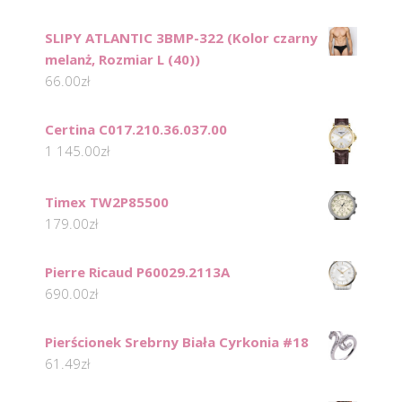
SLIPY ATLANTIC 3BMP-322 (Kolor czarny
melanż, Rozmiar L (40))
66.00
zł
Certina C017.210.36.037.00
1 145.00
zł
Timex TW2P85500
179.00
zł
Pierre Ricaud P60029.2113A
690.00
zł
Pierścionek Srebrny Biała Cyrkonia #18
61.49
zł