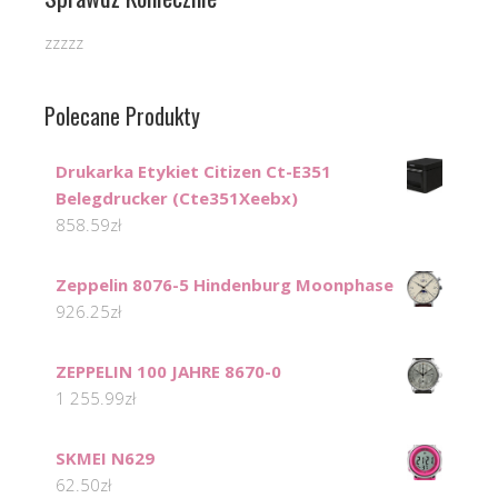
zzzzz
Polecane Produkty
Drukarka Etykiet Citizen Ct-E351
Belegdrucker (Cte351Xeebx)
858.59
zł
Zeppelin 8076-5 Hindenburg Moonphase
926.25
zł
ZEPPELIN 100 JAHRE 8670-0
1 255.99
zł
SKMEI N629
62.50
zł