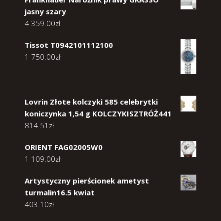
jasny szary
4 359.00
zł
Tissot T0942101112100
1 750.00
zł
Lovrin Złote kolczyki 585 celebrytki
koniczynka 1,54 g KOLCZYKISZTRÓŻ441
814.51
zł
ORIENT FAG02005W0
1 109.00
zł
Artystyczny pierścionek ametyst
turmalin16.5 kwiat
403.10
zł