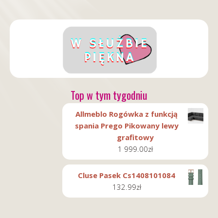
Top w tym tygodniu
Allmeblo Rogówka z funkcją
spania Prego Pikowany lewy
grafitowy
1 999.00
zł
Cluse Pasek Cs1408101084
132.99
zł