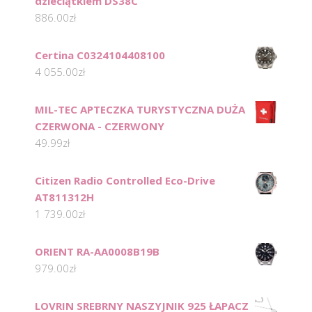
dzieciątkiem DS38C
886.00
zł
Certina C0324104408100
4 055.00
zł
MIL-TEC APTECZKA TURYSTYCZNA DUŻA
CZERWONA - CZERWONY
49.99
zł
Citizen Radio Controlled Eco-Drive
AT811312H
1 739.00
zł
ORIENT RA-AA0008B19B
979.00
zł
LOVRIN SREBRNY NASZYJNIK 925 ŁAPACZ