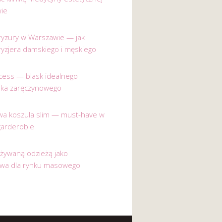
ie
 fryzury w Warszawie — jak
ryzjera damskiego i męskiego
incess — blask idealnego
nka zaręczynowego
a koszula slim — must-have w
garderobie
używaną odzieżą jako
ywa dla rynku masowego