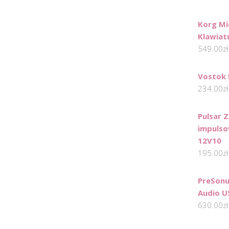
Korg Mic
Klawiat
549.00
zł
Vostok 
234.00
zł
Pulsar 
impulso
12V10
195.00
zł
PreSonu
Audio U
630.00
zł