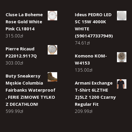
Cluse La Boheme
Ideus PEDRO LED
Rose Gold White
SC 15W 4000K
Pink CL18014
WHITE
315.00
zł
(5901477337949)
74.61
zł
Pierre Ricaud
P22012.9117Q
Komono KOM-
303.00
zł
W4153
135.00
zł
Buty Sneakersy
Męskie Columbia
Armani Exchange
Fairbanks Waterproof
T-Shirt 6LZTHE
, FERIE ZIMOWE TYLKO
ZJ5LZ 1200 Czarny
Z DECATHLON!
Regular Fit
599.99
zł
209.99
zł