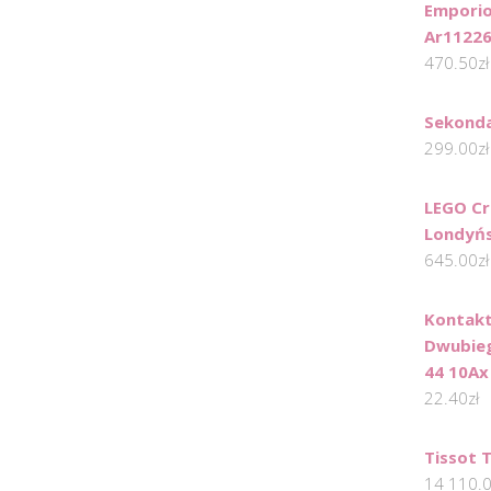
Emporio
Ar1122
470.50
zł
Sekond
299.00
zł
LEGO Cr
Londyńs
645.00
zł
Kontakt
Dwubie
44 10Ax
22.40
zł
Tissot 
14 110.