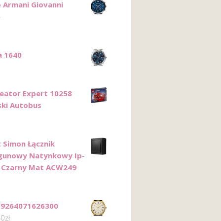
 Armani Giovanni
6
a 1640
eator Expert 10258
ki Autobus
 Simon Łącznik
gunowy Natynkowy Ip-
 Czarny Mat ACW249
T9264071626300
00
zł