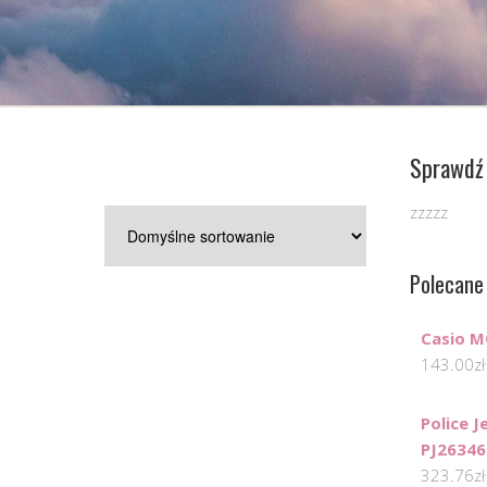
Sprawdź 
zzzzz
Polecane
Casio M
143.00
zł
Police 
PJ26346
323.76
zł