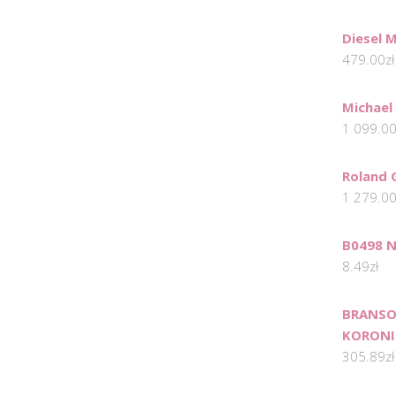
Diesel 
479.00
zł
Michael
1 099.0
Roland 
1 279.0
B0498 N
8.49
zł
BRANSO
KORONI
305.89
zł