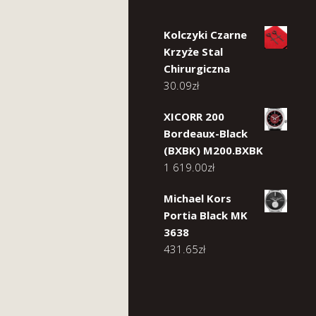
Kolczyki Czarne
Krzyże Stal
Chirurgiczna
30.09
zł
XICORR 200
Bordeaux-Black
(BXBK) M200.BXBK
1 619.00
zł
Michael Kors
Portia Black MK
3638
431.65
zł