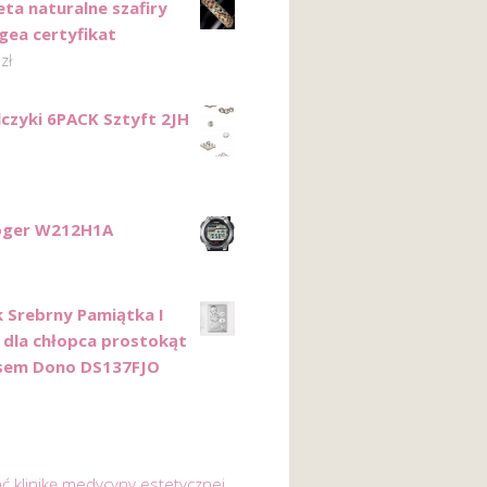
eta naturalne szafiry
gea certyfikat
0
zł
lczyki 6PACK Sztyft 2JH
oger W212H1A
 Srebrny Pamiątka I
 dla chłopca prostokąt
sem Dono DS137FJO
ać klinikę medycyny estetycznej