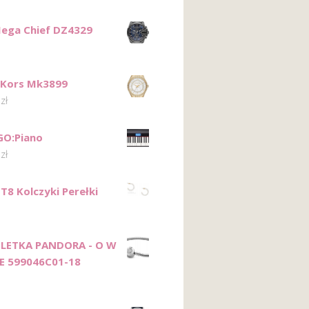
Mega Chief DZ4329
 Kors Mk3899
0
zł
GO:Piano
0
zł
T8 Kolczyki Perełki
LETKA PANDORA - O W
E 599046C01-18