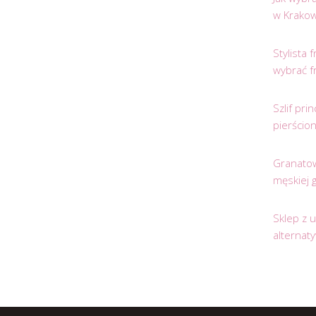
w Krakow
Stylista
wybrać f
Szlif pr
pierścio
Granatow
męskiej 
Sklep z 
alternat