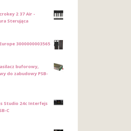
rokey 2 37 Air -
ura Sterująca
Europe 3000000003565
Zasilacz buforowy,
wy do zabudowy PSB-
s Studio 24c Interfejs
SB-C