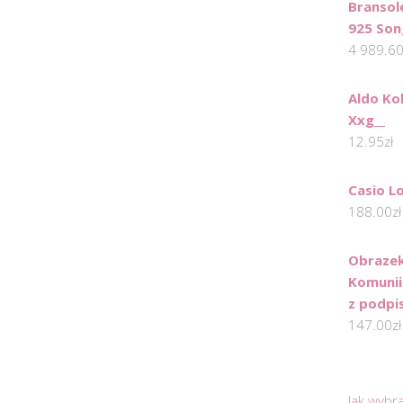
Bransol
925 Son
4 989.6
Aldo Ko
Xxg__
12.95
zł
Casio L
188.00
zł
Obrazek
Komunii
z podpi
147.00
zł
Jak wybr