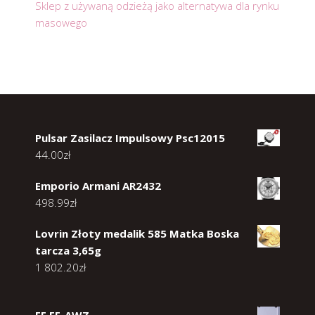
Sklep z używaną odzieżą jako alternatywa dla rynku
masowego
Pulsar Zasilacz Impulsowy Psc12015
44.00
zł
Emporio Armani AR2432
498.99
zł
Lovrin Złoty medalik 585 Matka Boska
tarcza 3,65g
1 802.20
zł
FF FF-AWZ