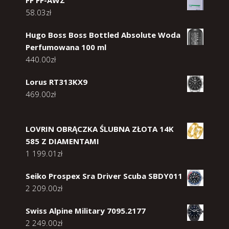
58.03
zł
Hugo Boss Boss Bottled Absolute Woda
Perfumowana 100 ml
440.00
zł
Lorus RT313KX9
469.00
zł
LOVRIN OBRĄCZKA ŚLUBNA ZŁOTA 14K
585 Z DIAMENTAMI
1 199.01
zł
Seiko Prospex Sra Driver Scuba SBDY011
2 209.00
zł
Swiss Alpine Military 7095.2177
2 249.00
zł