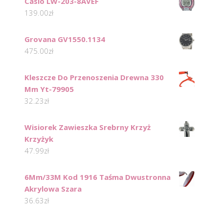
Casio LW-203-8AVEF
139.00
zł
Grovana GV1550.1134
475.00
zł
Kleszcze Do Przenoszenia Drewna 330
Mm Yt-79905
32.23
zł
Wisiorek Zawieszka Srebrny Krzyż
Krzyżyk
47.99
zł
6Mm/33M Kod 1916 Taśma Dwustronna
Akrylowa Szara
36.63
zł