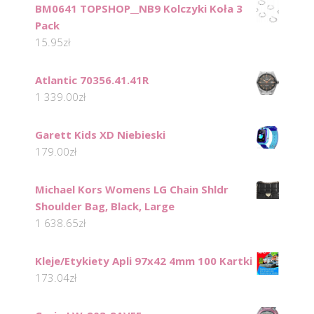
BM0641 TOPSHOP__NB9 Kolczyki Koła 3
Pack
15.95
zł
Atlantic 70356.41.41R
1 339.00
zł
Garett Kids XD Niebieski
179.00
zł
Michael Kors Womens LG Chain Shldr
Shoulder Bag, Black, Large
1 638.65
zł
Kleje/Etykiety Apli 97x42 4mm 100 Kartki
173.04
zł