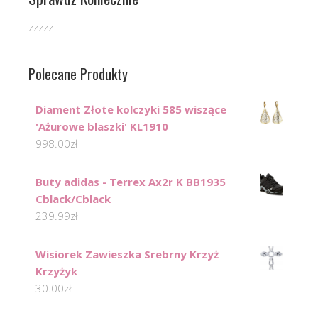
zzzzz
Polecane Produkty
Diament Złote kolczyki 585 wiszące
'Ażurowe blaszki' KL1910
998.00
zł
Buty adidas - Terrex Ax2r K BB1935
Cblack/Cblack
239.99
zł
Wisiorek Zawieszka Srebrny Krzyż
Krzyżyk
30.00
zł