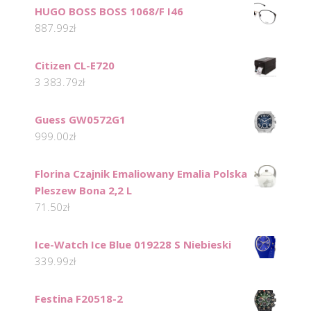
HUGO BOSS BOSS 1068/F I46
887.99
zł
Citizen CL-E720
3 383.79
zł
Guess GW0572G1
999.00
zł
Florina Czajnik Emaliowany Emalia Polska
Pleszew Bona 2,2 L
71.50
zł
Ice-Watch Ice Blue 019228 S Niebieski
339.99
zł
Festina F20518-2