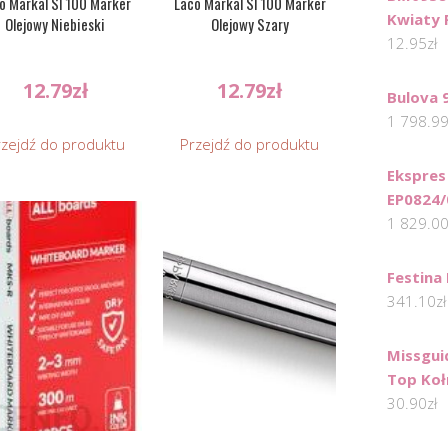
o Markal Sl 100 Marker
Laco Markal Sl 100 Marker
Kwiaty 
Olejowy Niebieski
Olejowy Szary
12.95
zł
12.79
zł
12.79
zł
Bulova 
1 798.9
rzejdź do produktu
Przejdź do produktu
Ekspres
EP0824/
1 829.0
Festina
341.10
zł
Missgui
Top Koł
30.90
zł