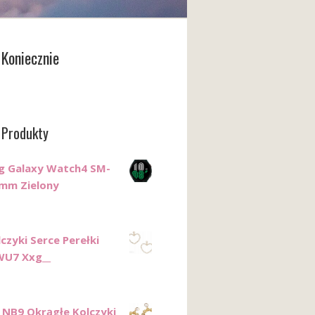
Koniecznie
 Produkty
g Galaxy Watch4 SM-
mm Zielony
czyki Serce Perełki
WU7 Xxg__
NB9 Okrągłe Kolczyki