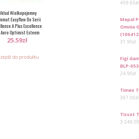
459.65
zł
kład Wielkopojemny
lomat Easyflow Do Serii
Mepal P
llence A Plus Excellence
Omnia G
 Aero Optimist Esteem
(106412
raveller Magnum M N
25.59
zł
31.90
zł
rzejdź do produktu
Figi dam
BLP-053
24.90
zł
Timex 
367.00
zł
Tissot 
3 249.0