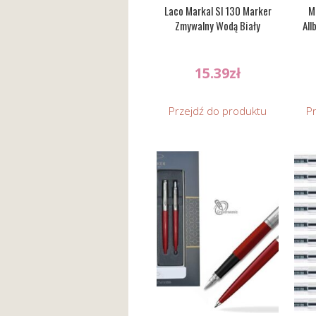
Laco Markal Sl 130 Marker
M
Zmywalny Wodą Biały
All
15.39
zł
Przejdź do produktu
P