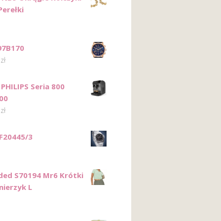
Perełki
97B170
9
zł
 PHILIPS Seria 800
00
0
zł
 F20445/3
ded S70194 Mr6 Krótki
nierzyk L