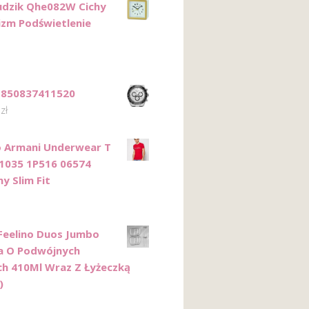
udzik Qhe082W Cichy
zm Podświetlenie
 850837411520
0
zł
 Armani Underwear T
11035 1P516 06574
y Slim Fit
eelino Duos Jumbo
a O Podwójnych
ch 410Ml Wraz Z Łyżeczką
)