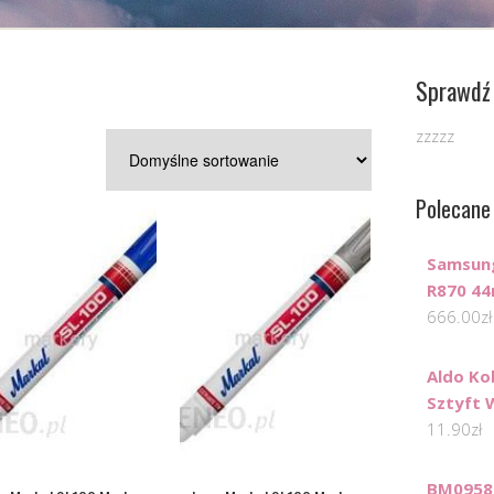
Sprawdź 
zzzzz
Polecane
Samsun
R870 44
666.00
zł
Aldo Kol
Sztyft 
11.90
zł
BM0958 