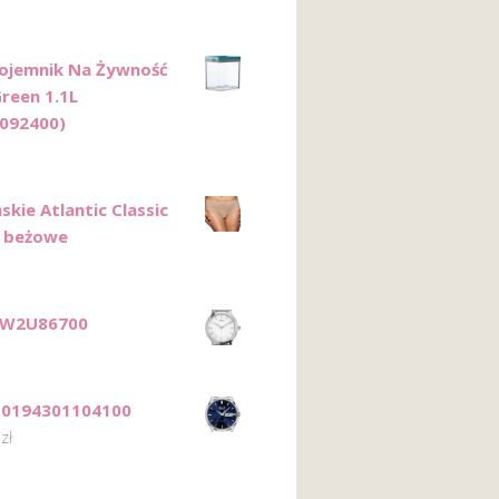
ojemnik Na Żywność
reen 1.1L
092400)
skie Atlantic Classic
 beżowe
TW2U86700
T0194301104100
0
zł