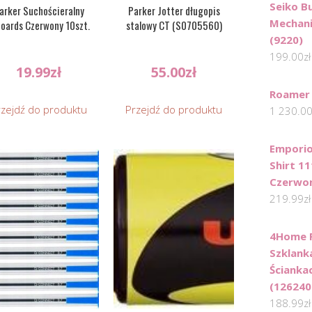
Seiko B
arker Suchościeralny
Parker Jotter długopis
Mechani
boards Czerwony 10szt.
stalowy CT (S0705560)
(9220)
199.00
zł
19.99
zł
55.00
zł
Roamer
rzejdź do produktu
Przejdź do produktu
1 230.0
Emporio
Shirt 1
Czerwon
219.99
zł
4Home F
Szklank
Ścianka
(126240
188.99
zł