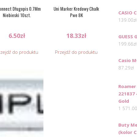
onnect Długopis 0.7Mm
Uni Marker Kredowy Chalk
CASIO 
Niebieski 10szt.
Pwe 8K
139.00
zł
6.50
zł
18.33
zł
GUESS 
199.66
zł
rzejdź do produktu
Przejdź do produktu
Casio M
87.29
zł
Roamer
221837 
Gold
1 571.0
Buty Me
(kolor C