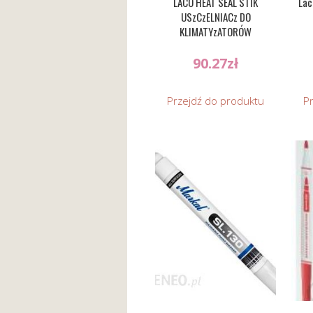
LACO HEAT SEAL STIK
Lac
USzCzELNIACz DO
KLIMATYzATORÓW
90.27
zł
Przejdź do produktu
P