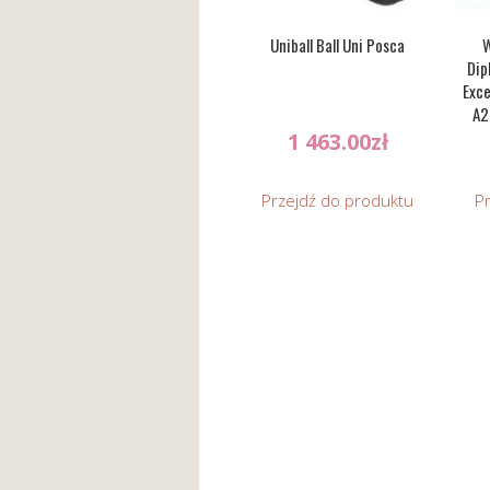
Uniball Ball Uni Posca
W
Dip
Exce
A2
T
1 463.00
zł
Przejdź do produktu
P