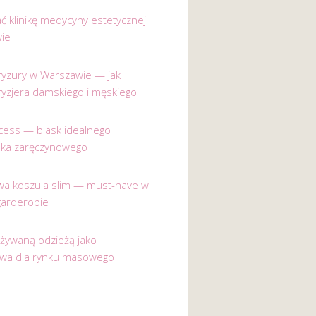
ać klinikę medycyny estetycznej
ie
 fryzury w Warszawie — jak
ryzjera damskiego i męskiego
incess — blask idealnego
nka zaręczynowego
a koszula slim — must-have w
garderobie
używaną odzieżą jako
ywa dla rynku masowego