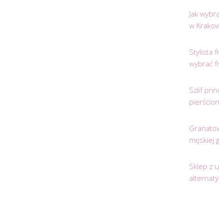
Jak wybr
w Krakow
Stylista
wybrać f
Szlif pr
pierścio
Granatow
męskiej 
Sklep z 
alternat