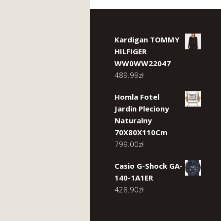
Kardigan TOMMY
HILFIGER
WW0WW22047
489.99
zł
Homla Fotel
Jardin Pleciony
Naturalny
70X80X110Cm
799.00
zł
Casio G-Shock GA-
140-1A1ER
428.90
zł