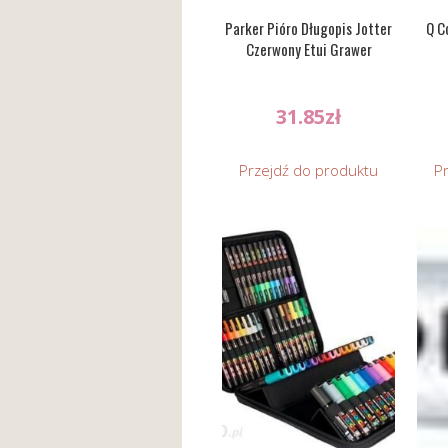
Parker Pióro Długopis Jotter
Q C
Czerwony Etui Grawer
31.85
zł
Przejdź do produktu
P