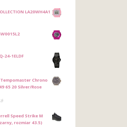
COLLECTION LA20WH4A1
GW0015L2
Q-24-1ELDF
 Tempomaster Chrono
49 65 20 Silver/Rose
0
zł
rrell Speed Strike M
zarny, rozmiar 43.5)