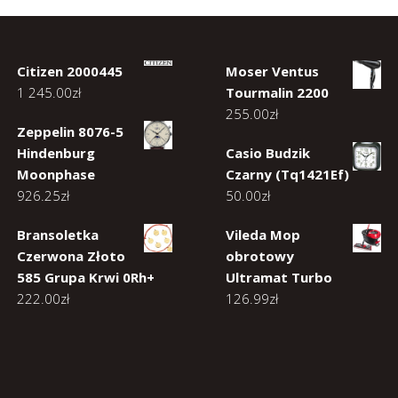
Citizen 2000445
Moser Ventus
1 245.00
zł
Tourmalin 2200
255.00
zł
Zeppelin 8076-5
Hindenburg
Casio Budzik
Moonphase
Czarny (Tq1421Ef)
926.25
zł
50.00
zł
Bransoletka
Vileda Mop
Czerwona Złoto
obrotowy
585 Grupa Krwi 0Rh+
Ultramat Turbo
222.00
zł
126.99
zł