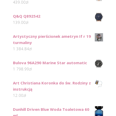
439.00
zł
Q&Q Q892542
139.00
zł
Artystyczny pierścionek ametryn If r 19
turmaliny
1 384.84
zł
Bulova 96A290 Marine Star automatic
1 798.99
zł
Art Christiana Koronka do św. Rodziny z
instrukcją
12.00
zł
Dunhill Driven Blue Woda Toaletowa 60
ml