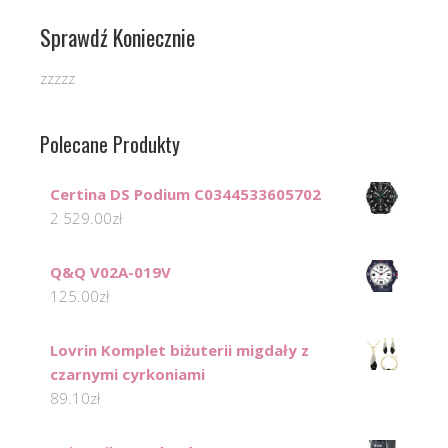
Sprawdź Koniecznie
zzzzz
Polecane Produkty
Certina DS Podium C0344533605702
2 529.00
zł
Q&Q V02A-019V
125.00
zł
Lovrin Komplet biżuterii migdały z
czarnymi cyrkoniami
89.10
zł