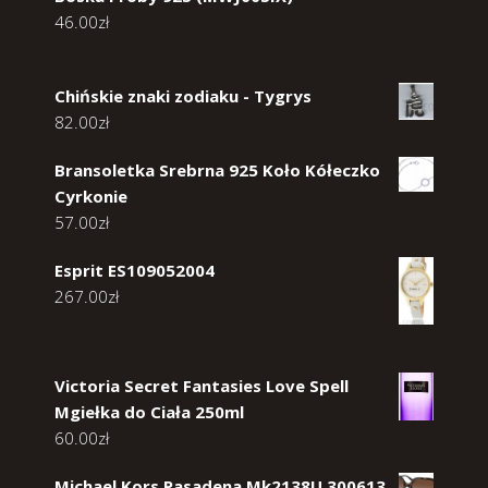
46.00
zł
Chińskie znaki zodiaku - Tygrys
82.00
zł
Bransoletka Srebrna 925 Koło Kółeczko
Cyrkonie
57.00
zł
Esprit ES109052004
267.00
zł
Victoria Secret Fantasies Love Spell
Mgiełka do Ciała 250ml
60.00
zł
Michael Kors Pasadena Mk2138U 300613