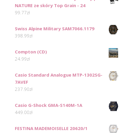
NATURE ze skóry Top Grain - 24
99.77
zł
Swiss Alpine Military SAM7066.1179
398.99
zł
Compton (CD)
24.99
zł
Casio Standard Analogue MTP-1302SG-
7AVEF
237.90
zł
Casio G-Shock GMA-S140M-1A
449.00
zł
FESTINA MADEMOISELLE 20620/1