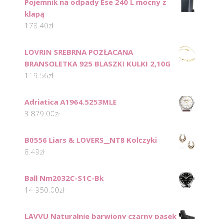
Pojemnik na odpady Ese 240 L mocny z
klapą
178.40
zł
LOVRIN SREBRNA POZŁACANA
BRANSOLETKA 925 BLASZKI KULKI 2,10G
119.56
zł
Adriatica A1964.5253MLE
3 879.00
zł
B0556 Liars & LOVERS__NT8 Kolczyki
8.49
zł
Ball Nm2032C-S1C-Bk
14 950.00
zł
LAVVU Naturalnie barwiony czarny pasek