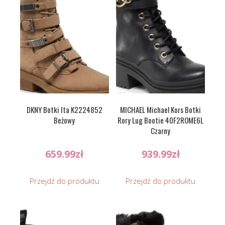
DKNY Botki Ita K2224852
MICHAEL Michael Kors Botki
Beżowy
Rory Lug Bootie 40F2ROME6L
Czarny
659.99
zł
939.99
zł
Przejdź do produktu
Przejdź do produktu