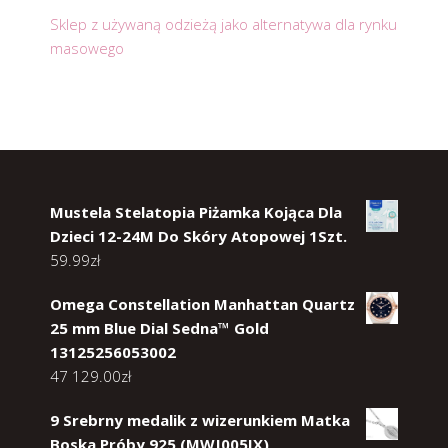
Sklep z używaną odzieżą jako alternatywa dla rynku
masowego
Mustela Stelatopia Piżamka Kojąca Dla
Dzieci 12-24M Do Skóry Atopowej 1Szt.
59.99
zł
Omega Constellation Manhattan Quartz
25 mm Blue Dial Sedna™ Gold
13125256053002
47 129.00
zł
9 Srebrny medalik z wizerunkiem Matka
Boska Próby 925 (MWJ005IX)