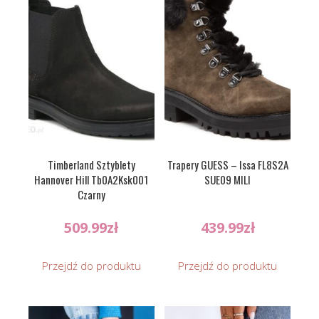
Timberland Sztyblety
Trapery GUESS – Issa FL8S2A
Hannover Hill Tb0A2Ksk001
SUE09 MILI
Czarny
509.99
zł
439.99
zł
Przejdź do produktu
Przejdź do produktu