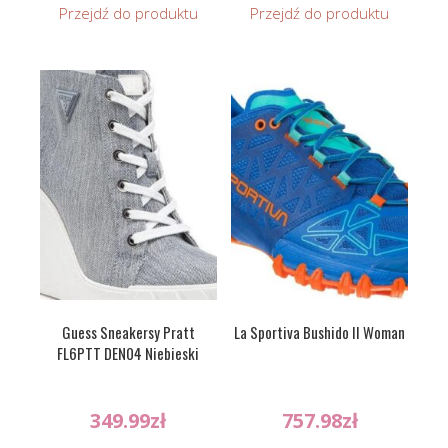
Przejdź do produktu
Przejdź do produktu
Guess Sneakersy Pratt
La Sportiva Bushido II Woman
FL6PTT DEN04 Niebieski
349.99
zł
757.98
zł