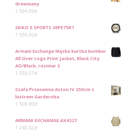
drewniany
1 594.09
zł
SEIKO 5 SPORTS SRPE75K1
1 559.00
zł
Armani Exchange Męska kurtka bomber
All Over Logo Print Jacket, Black City
AO/Black, rozmiar S
1 030.37
zł
Szafa Przesuwna Aston IV 250cm z
lustrem Garderoba
1 509.00
zł
ARMANI EXCHANGE AX4327
1 240.32
zł