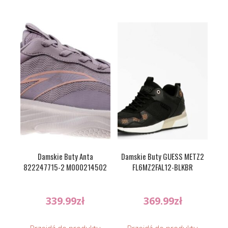
Damskie Buty Anta
Damskie Buty GUESS METZ2
822247715-2 M000214502
FL6MZ2FAL12-BLKBR
339.99
zł
369.99
zł