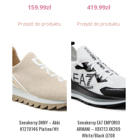
159.99
zł
419.99
zł
Przejdź do produktu
Przejdź do produktu
Sneakersy DKNY – Abbi
Sneakersy EA7 EMPORIO
K1270146 Platino/Wt
ARMANI – X8X113 XK269
White/Black Q708