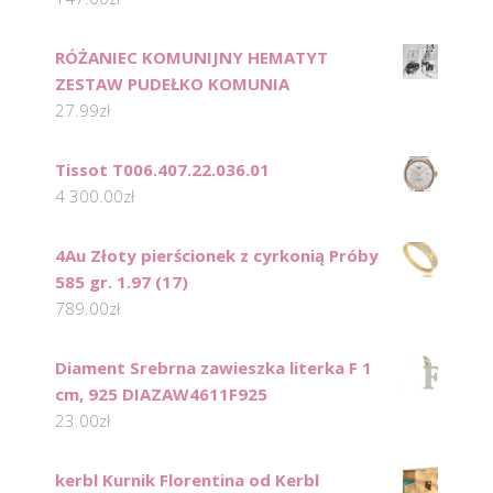
RÓŻANIEC KOMUNIJNY HEMATYT
ZESTAW PUDEŁKO KOMUNIA
27.99
zł
Tissot T006.407.22.036.01
4 300.00
zł
4Au Złoty pierścionek z cyrkonią Próby
585 gr. 1.97 (17)
789.00
zł
Diament Srebrna zawieszka literka F 1
cm, 925 DIAZAW4611F925
23.00
zł
kerbl Kurnik Florentina od Kerbl