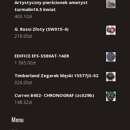
Artystyczny pierścionek ametyst
turmalin16.5 kwiat
403.10
zł
G. Rossi Złoty (SW015-4)
218.00
zł
EDIFICE EFS-S580AT-1AER
1 565.00
zł
Timberland Zegarek Męski 15577JS-02
326.00
zł
Curren 8402- CHRONOGRAF (zc029b)
148.32
zł
Menu