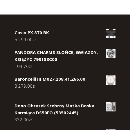
Casio PX 870 BK
5 299.00
zł
PANDORA CHARMS SŁOŃCE, GWIAZDY,
KSIĘŻYC 799183C00
104.76
zł
Baroncelli III M027.208.41.266.00
8 279.00
zł
Dono Obrazek Srebrny Matka Boska
Karmiąca DS50FO (53502445)
332.00
zł