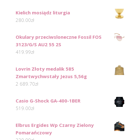
Kielich mosiądz liturgia
280.00
zł
Okulary przeciwsloneczne Fossil FOS
3123/G/S AU2 55 2S
419.99
zł
Lovrin Złoty medalik 585
Zmartwychwstały Jezus 5,56g
2 689.70
zł
Casio G-Shock GA-400-1BER
519.00
zł
Elbrus Ergides Wp Czarny Zielony
Pomarańczowy