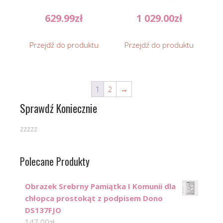
629.99
zł
1 029.00
zł
Przejdź do produktu
Przejdź do produktu
1
2
→
Sprawdź Koniecznie
zzzzz
Polecane Produkty
Obrazek Srebrny Pamiątka I Komunii dla
chłopca prostokąt z podpisem Dono
DS137FJO
147.00
zł