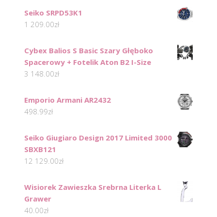
Seiko SRPD53K1
1 209.00
zł
Cybex Balios S Basic Szary Głęboko
Spacerowy + Fotelik Aton B2 I-Size
3 148.00
zł
Emporio Armani AR2432
498.99
zł
Seiko Giugiaro Design 2017 Limited 3000
SBXB121
12 129.00
zł
Wisiorek Zawieszka Srebrna Literka L
Grawer
40.00
zł