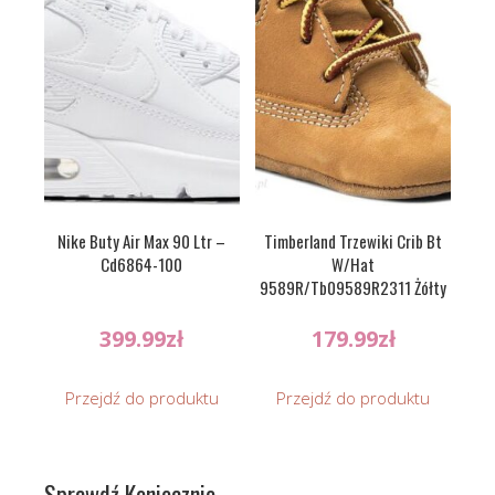
Nike Buty Air Max 90 Ltr –
Timberland Trzewiki Crib Bt
Cd6864-100
W/Hat
9589R/Tb09589R2311 Żółty
399.99
zł
179.99
zł
Przejdź do produktu
Przejdź do produktu
Sprawdź Koniecznie