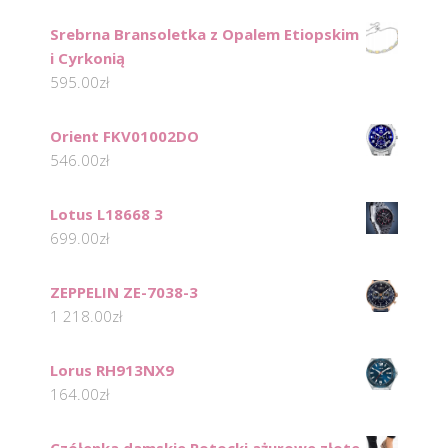
Srebrna Bransoletka z Opalem Etiopskim
i Cyrkonią
595.00
zł
Orient FKV01002DO
546.00
zł
Lotus L18668 3
699.00
zł
ZEPPELIN ZE-7038-3
1 218.00
zł
Lorus RH913NX9
164.00
zł
Czółenka damskie Potocki ażurowe złote