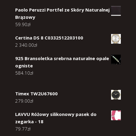
Paolo Peruzzi Portfel ze Skóry Naturalnej
Brązowy
59.90
zł
Certina DS 8 C0332512203100
2 340.00
zł
925 Bransoletka srebrna naturalne opale
ogniste
584.10
zł
Timex TW2U67600
279.00
zł
LAVVU Różowy silikonowy pasek do
zegarka - 18
79.77
zł