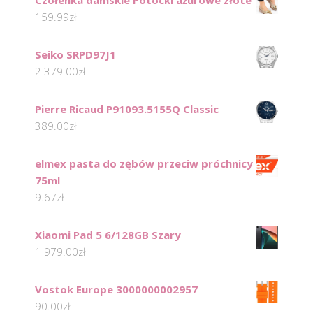
159.99
zł
Seiko SRPD97J1
2 379.00
zł
Pierre Ricaud P91093.5155Q Classic
389.00
zł
elmex pasta do zębów przeciw próchnicy
75ml
9.67
zł
Xiaomi Pad 5 6/128GB Szary
1 979.00
zł
Vostok Europe 3000000002957
90.00
zł