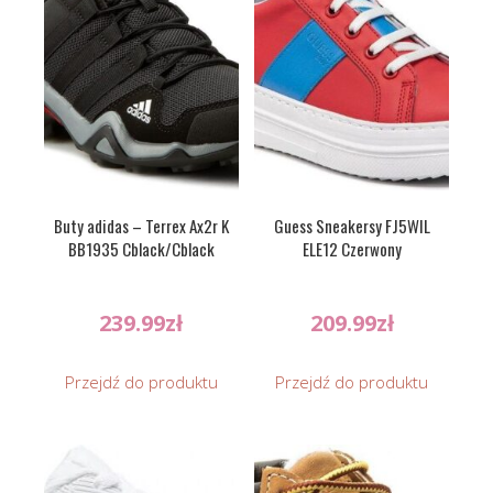
Buty adidas – Terrex Ax2r K
Guess Sneakersy FJ5WIL
BB1935 Cblack/Cblack
ELE12 Czerwony
239.99
zł
209.99
zł
Przejdź do produktu
Przejdź do produktu