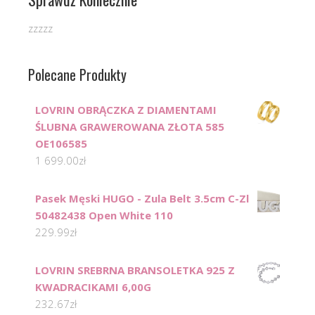
zzzzz
Polecane Produkty
LOVRIN OBRĄCZKA Z DIAMENTAMI
ŚLUBNA GRAWEROWANA ZŁOTA 585
OE106585
1 699.00
zł
Pasek Męski HUGO - Zula Belt 3.5cm C-Zl
50482438 Open White 110
229.99
zł
LOVRIN SREBRNA BRANSOLETKA 925 Z
KWADRACIKAMI 6,00G
232.67
zł