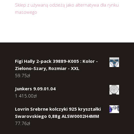
Sklep z używaną odzieżą jako alternatywa dla rynku
masowego
Figi Hally 2-pack 39889-K005 : Kolor -
Zielono-Szary, Rozmiar - XXL
59.75
zł
Junkers 9.09.01.04
1 415.00
zł
Lovrin Srebrne kolczyki 925 kryształki
Swarovskiego 0,88g ALSW0002H4MM
77.76
zł