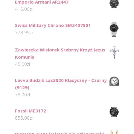
Emporio Armani AR2447
415.00
zł
Swiss Military Chrono SM3407801
778.99
zł
Zawieszka Wisiorek Srebrny Krzyż Jezus
Komunia
45.00
zł
Lavvu Budzik Las3020 Klasyczny - Czarny
(9129)
78.00
zł
Fossil ME3172
855.00
zł