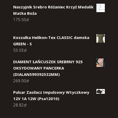
Naszyjnik Srebro Różaniec Krzyż Medalik
Matka Boża
175.50
zł
Koszulka Helikon-Tex CLASSIC damska
GREEN - S
53.03
zł
DIAMENT ŁAŃCUSZEK SREBRNY 925
OKSYDOWANY PANCERKA
(DIALAN599392532MM)
269.00
zł
Pulsar Zasilacz Impulsowy Wtyczkowy
12V 1A 12W (Psa12010)
28.82
zł