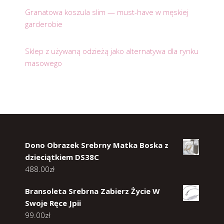
Granatowa koszula slim — must-have w męskiej
garderobie
Sklep z używaną odzieżą jako alternatywa dla rynku
masowego
Dono Obrazek Srebrny Matka Boska z
dzieciątkiem DS38C
488.00
zł
Bransoleta Srebrna Zabierz Życie W
Swoje Ręce Jpii
99.00
zł