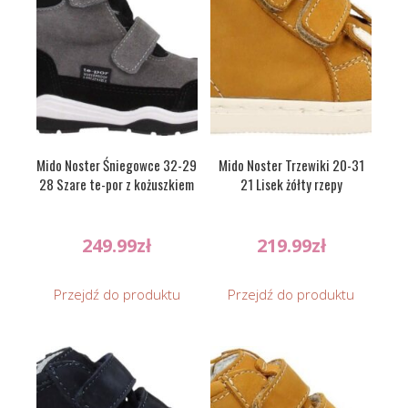
Mido Noster Śniegowce 32-29
Mido Noster Trzewiki 20-31
28 Szare te-por z kożuszkiem
21 Lisek żółty rzepy
249.99
zł
219.99
zł
Przejdź do produktu
Przejdź do produktu