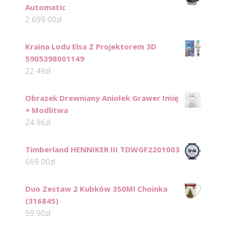
Automatic
2 699.00
zł
Kraina Lodu Elsa Z Projektorem 3D
5905398001149
22.49
zł
Obrazek Drewniany Aniołek Grawer Imię
+ Modlitwa
24.96
zł
Timberland HENNIKER III TDWGF2201003
669.00
zł
Duo Zestaw 2 Kubków 350Ml Choinka
(316845)
59.90
zł