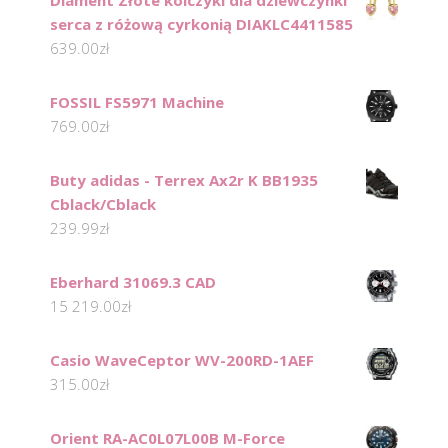
Diament Złote kolczyki dla dziewczynki
serca z różową cyrkonią DIAKLC4411585
639.00
zł
FOSSIL FS5971 Machine
769.00
zł
Buty adidas - Terrex Ax2r K BB1935
Cblack/Cblack
239.99
zł
Eberhard 31069.3 CAD
15 219.00
zł
Casio WaveCeptor WV-200RD-1AEF
315.00
zł
Orient RA-AC0L07L00B M-Force