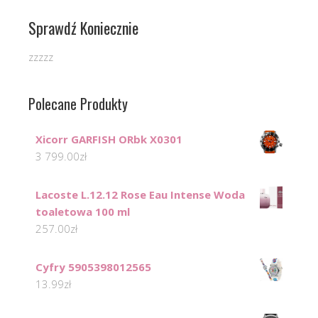
Sprawdź Koniecznie
zzzzz
Polecane Produkty
Xicorr GARFISH ORbk X0301
3 799.00
zł
Lacoste L.12.12 Rose Eau Intense Woda
toaletowa 100 ml
257.00
zł
Cyfry 5905398012565
13.99
zł