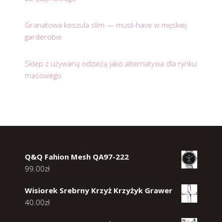
Granatowa koszula slim — must-have w męskiej
garderobie
Sklep z używaną odzieżą jako alternatywa dla rynku
masowego
Q&Q Fahion Mesh QA97-222
99.00
zł
Wisiorek Srebrny Krzyż Krzyżyk Grawer
40.00
zł