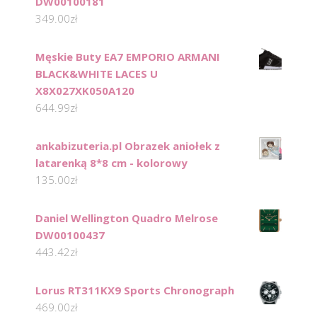
DW00100181
349.00
zł
Męskie Buty EA7 EMPORIO ARMANI
BLACK&WHITE LACES U
X8X027XK050A120
644.99
zł
ankabizuteria.pl Obrazek aniołek z
latarenką 8*8 cm - kolorowy
135.00
zł
Daniel Wellington Quadro Melrose
DW00100437
443.42
zł
Lorus RT311KX9 Sports Chronograph
469.00
zł