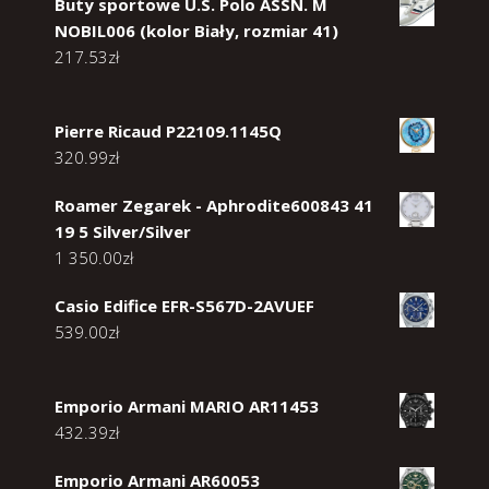
Buty sportowe U.S. Polo ASSN. M
NOBIL006 (kolor Biały, rozmiar 41)
217.53
zł
Pierre Ricaud P22109.1145Q
320.99
zł
Roamer Zegarek - Aphrodite600843 41
19 5 Silver/Silver
1 350.00
zł
Casio Edifice EFR-S567D-2AVUEF
539.00
zł
Emporio Armani MARIO AR11453
432.39
zł
Emporio Armani AR60053