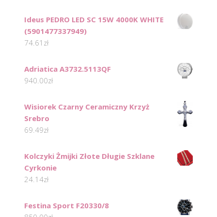
Ideus PEDRO LED SC 15W 4000K WHITE
(5901477337949)
74.61
zł
Adriatica A3732.5113QF
940.00
zł
Wisiorek Czarny Ceramiczny Krzyż
Srebro
69.49
zł
Kolczyki Żmijki Złote Długie Szklane
Cyrkonie
24.14
zł
Festina Sport F20330/8
850.00
zł