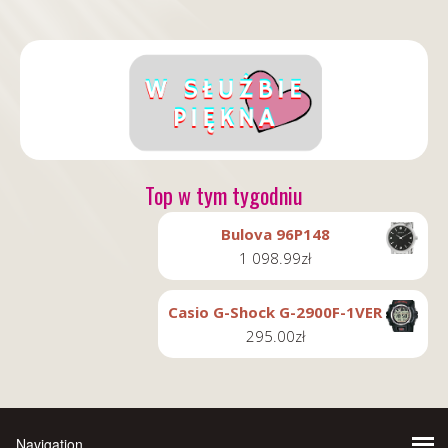
Top w tym tygodniu
Bulova 96P148
1 098.99
zł
Casio G-Shock G-2900F-1VER
295.00
zł