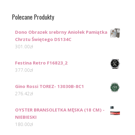
Polecane Produkty
Dono Obrazek srebrny Aniołek Pamiątka
Chrztu Świętego DS134C
301.00
zł
Festina Retro F16823_2
377.00
zł
Gino Rossi TOREZ- 13030B-8C1
276.42
zł
OYSTER BRANSOLETKA MĘSKA (18 CM) -
NIEBIESKI
180.00
zł