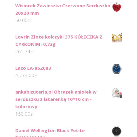
Wisiorek Zawieszka Czerwone Serduszko
20x20 mm
50.00
zł
Lovrin Złote kolczyki 375 KÓŁECZKA Z
CYRKONIMI 0,73g
261.74
zł
Laco LA-862083
4 734.00
zł
ankabizuteria.pl Obrazek aniołek w
serduszku z latarenką 10*10 cm -
kolorowy
150.00
zł
Daniel Wellington Black Petite