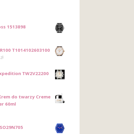
ss 1513898
PR100 T1014102603100
0
zł
xpedition TW2V22200
Krem do twarzy Creme
er 60ml
 SO29N705