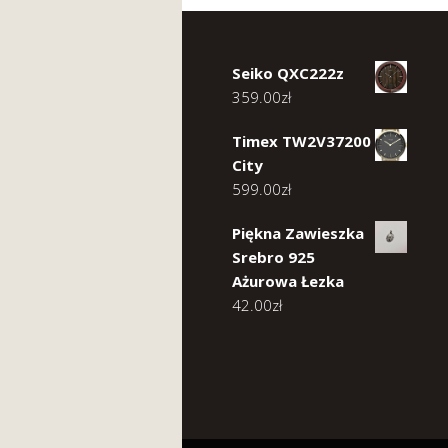
Seiko QXC222z
359.00
zł
Timex TW2V37200
City
599.00
zł
Piękna Zawieszka
Srebro 925
Ażurowa Łezka
42.00
zł