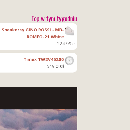
Top w tym tygodniu
Sneakersy GINO ROSSI - MB-
ROMEO-21 White
224.99
zł
Timex TW2V45200
549.00
zł