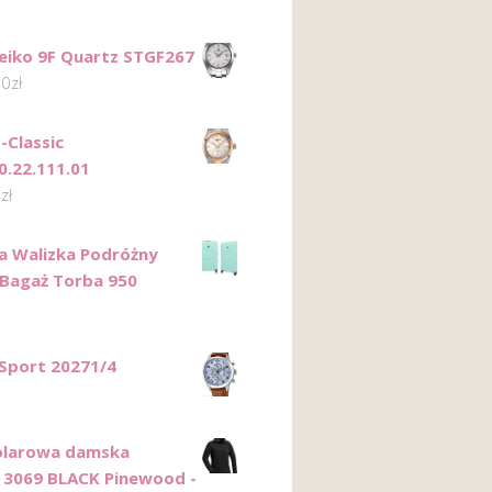
eiko 9F Quartz STGF267
00
zł
-Classic
0.22.111.01
0
zł
a Walizka Podróżny
 Bagaż Torba 950
 Sport 20271/4
olarowa damska
 3069 BLACK Pinewood -