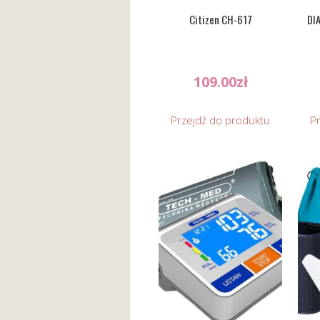
Citizen CH-617
DI
109.00
zł
Przejdź do produktu
P