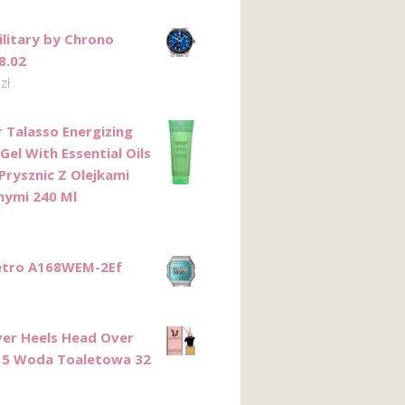
ilitary by Chrono
8.02
9
zł
r Talasso Energizing
el With Essential Oils
Prysznic Z Olejkami
nymi 240 Ml
etro A168WEM-2Ef
er Heels Head Over
15 Woda Toaletowa 32