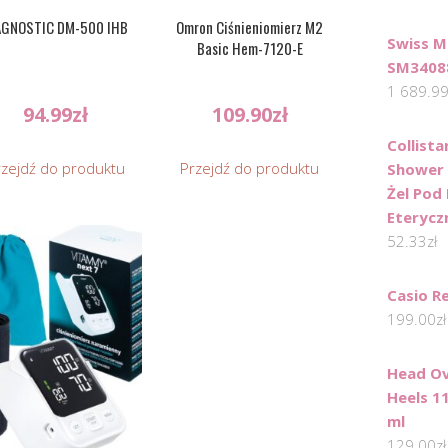
AGNOSTIC DM-500 IHB
Omron Ciśnieniomierz M2
Swiss M
Basic Hem-7120-E
SM3408
1 689.9
94.99
zł
109.90
zł
Collista
rzejdź do produktu
Przejdź do produktu
Shower G
Żel Pod 
Eterycz
52.33
zł
Casio R
199.00
zł
Head Ov
Heels 1
ml
129.00
zł