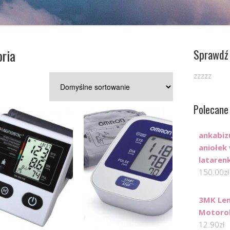
oria
Sprawdź 
zzzzz
Polecane
ankabiz
aniołek
lataren
150.00
zł
3MK Len
Motoro
12.90
zł