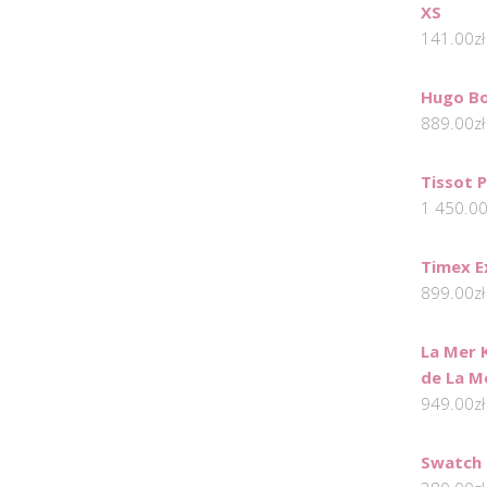
XS
141.00
zł
Hugo Bo
889.00
zł
Tissot 
1 450.0
Timex E
899.00
zł
La Mer 
de La M
949.00
zł
Swatch