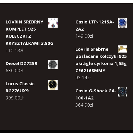
LOVRIN SREBRNY
Casio LTP-1215A-
KOMPLET 925
2A2
KULECZKI Z
149.00
zł
KRYSZTAŁKAMI 3,80G
Lovrin Srebrne
115.13
zł
pozłacane kolczyki 925
Diesel DZ7259
okrągłe cyrkonia 1,55g
630.00
zł
CE62168MMY
93.14
zł
Lorus Classic
RG276UX9
Casio G-Shock GA-
399.00
zł
100-1A2
364.90
zł