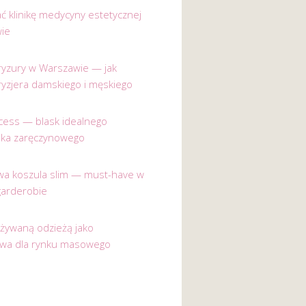
ać klinikę medycyny estetycznej
ie
 fryzury w Warszawie — jak
ryzjera damskiego i męskiego
incess — blask idealnego
nka zaręczynowego
a koszula slim — must-have w
garderobie
używaną odzieżą jako
ywa dla rynku masowego