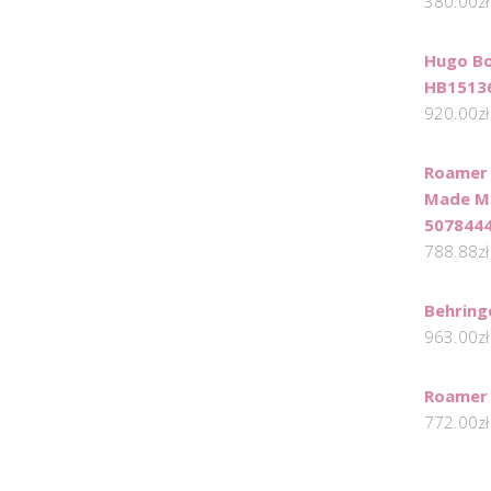
380.00
zł
Hugo Bo
HB1513
920.00
zł
Roamer 
Made M
507844
788.88
zł
Behrin
963.00
zł
Roamer
772.00
zł