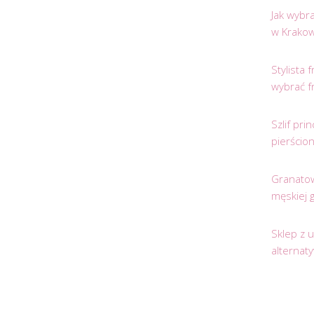
Jak wybr
w Krakow
Stylista
wybrać f
Szlif pr
pierścio
Granatow
męskiej 
Sklep z 
alternat