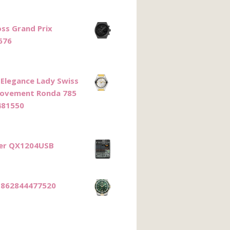
ss Grand Prix
676
Elegance Lady Swiss
ovement Ronda 785
481550
ger QX1204USB
 862844477520