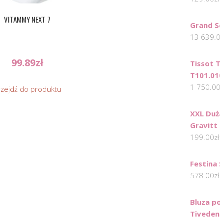
VITAMMY NEXT 7
Grand S
13 639.
99.89
zł
Tissot T
T101.01
1 750.0
rzejdź do produktu
XXL Duż
Gravitt
199.00
zł
Festina
578.00
zł
Bluza p
Tiveden