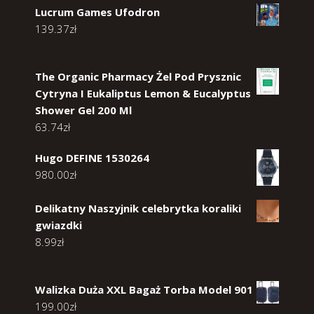
Lucrum Games Ufodron
139.37
zł
The Organic Pharmacy Żel Pod Prysznic
Cytryna I Eukaliptus Lemon & Eucalyptus
Shower Gel 200 Ml
63.74
zł
Hugo DEFINE 1530264
980.00
zł
Delikatny Naszyjnik celebrytka koraliki
gwiazdki
8.99
zł
Walizka Duża XXL Bagaż Torba Model 901
199.00
zł