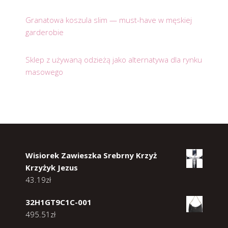
Granatowa koszula slim — must-have w męskiej
garderobie
Sklep z używaną odzieżą jako alternatywa dla rynku
masowego
Wisiorek Zawieszka Srebrny Krzyż
Krzyżyk Jezus
43.19
zł
32H1GT9C1C-001
495.51
zł