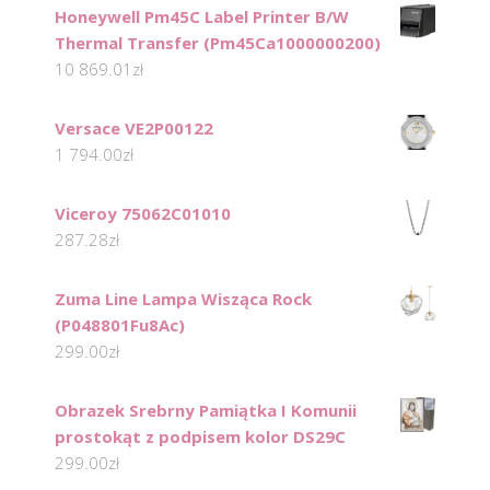
Honeywell Pm45C Label Printer B/W
Thermal Transfer (Pm45Ca1000000200)
10 869.01
zł
Versace VE2P00122
1 794.00
zł
Viceroy 75062C01010
287.28
zł
Zuma Line Lampa Wisząca Rock
(P048801Fu8Ac)
299.00
zł
Obrazek Srebrny Pamiątka I Komunii
prostokąt z podpisem kolor DS29C
299.00
zł