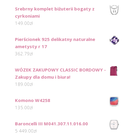
Srebrny komplet biżuterii bogaty z
cyrkoniami
149.00
zł
Pierścionek 925 delikatny naturalne
ametysty r 17
362.79
zł
WÓZEK ZAKUPOWY CLASSIC BORDOWY -
Zakupy dla domu i biura!
189.00
zł
Komono W4258
135.00
zł
Baroncelli III M041.307.11.016.00
5 449.00
zł