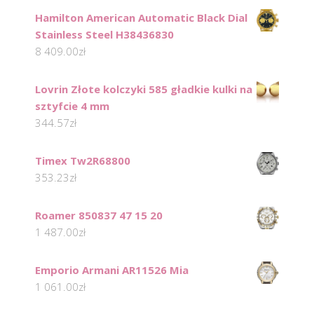
Hamilton American Automatic Black Dial
Stainless Steel H38436830
8 409.00
zł
Lovrin Złote kolczyki 585 gładkie kulki na
sztyfcie 4 mm
344.57
zł
Timex Tw2R68800
353.23
zł
Roamer 850837 47 15 20
1 487.00
zł
Emporio Armani AR11526 Mia
1 061.00
zł