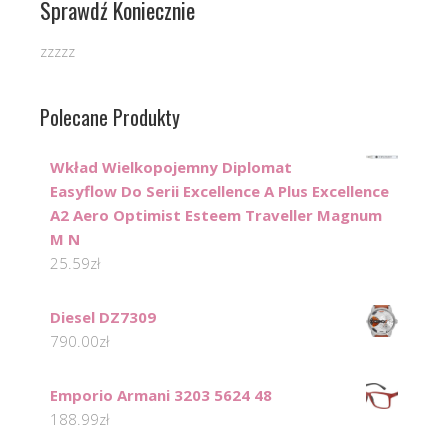
Sprawdź Koniecznie
zzzzz
Polecane Produkty
Wkład Wielkopojemny Diplomat
Easyflow Do Serii Excellence A Plus Excellence
A2 Aero Optimist Esteem Traveller Magnum
M N
25.59
zł
Diesel DZ7309
790.00
zł
Emporio Armani 3203 5624 48
188.99
zł