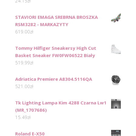
24.15
zł
STAVIORI EMAGA SREBRNA BROSZKA
RSM3282 - MARKAZYTY
619.00
zł
Tommy Hilfiger Sneakersy High Cut
Basket Sneaker FW0FW06522 Biały
519.99
zł
Adriatica Premiere A8304.5116QA
521.00
zł
Tk Lighting Lampa Kim 4288 Czarna Lw1
(MR_1707686)
15.49
zł
Roland E-X50