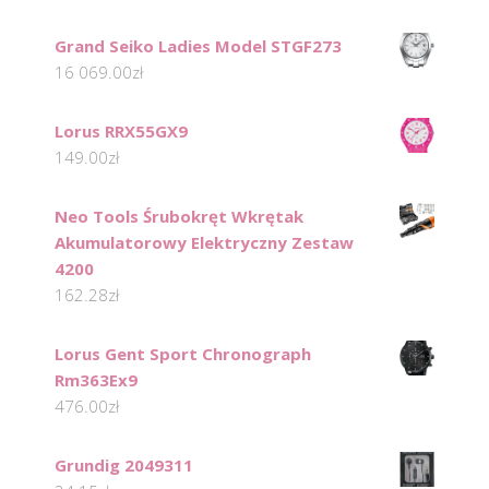
Grand Seiko Ladies Model STGF273
16 069.00
zł
Lorus RRX55GX9
149.00
zł
Neo Tools Śrubokręt Wkrętak
Akumulatorowy Elektryczny Zestaw
4200
162.28
zł
Lorus Gent Sport Chronograph
Rm363Ex9
476.00
zł
Grundig 2049311