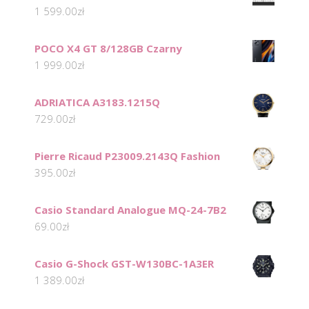
1 599.00
zł
POCO X4 GT 8/128GB Czarny
1 999.00
zł
ADRIATICA A3183.1215Q
729.00
zł
Pierre Ricaud P23009.2143Q Fashion
395.00
zł
Casio Standard Analogue MQ-24-7B2
69.00
zł
Casio G-Shock GST-W130BC-1A3ER
1 389.00
zł