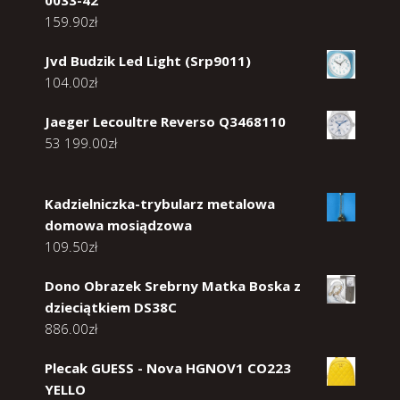
159.90
zł
Jvd Budzik Led Light (Srp9011)
104.00
zł
Jaeger Lecoultre Reverso Q3468110
53 199.00
zł
Kadzielniczka-trybularz metalowa
domowa mosiądzowa
109.50
zł
Dono Obrazek Srebrny Matka Boska z
dzieciątkiem DS38C
886.00
zł
Plecak GUESS - Nova HGNOV1 CO223
YELLO