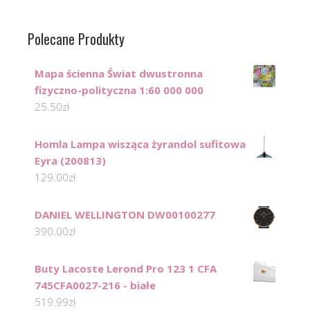
Polecane Produkty
Mapa ścienna Świat dwustronna
fizyczno-polityczna 1:60 000 000
25.50
zł
Homla Lampa wisząca żyrandol sufitowa
Eyra (200813)
129.00
zł
DANIEL WELLINGTON DW00100277
390.00
zł
Buty Lacoste Lerond Pro 123 1 CFA
745CFA0027-216 - białe
519.99
zł