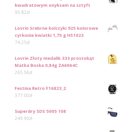
kwadratowym onyksem na sztyft
95.82
zł
Lovrin Srebrne kolczyki 925 kolorowe
cyrkonie kwiatki 1,75 g HS1023
74.25
zł
Lovrin Złoty medalik 333 prostokąt
Matka Boska 0,84g ZA6064C
265.56
zł
Festina Retro F16823_2
377.00
zł
Superdry SDS 5005 108
249.90
zł