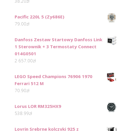
38.20
zł
Pacific 220L 5 (Zy686E)
79.00
zł
Danfoss Zestaw Startowy Danfoss Link
1 Sterownik + 3 Termostaty Connect
014G0501
2 657.00
zł
LEGO Speed Champions 76906 1970
Ferrari 512 M
70.90
zł
Lorus LOR RM325HX9
538.99
zł
Lovrin Srebrne kolczyki 925 z