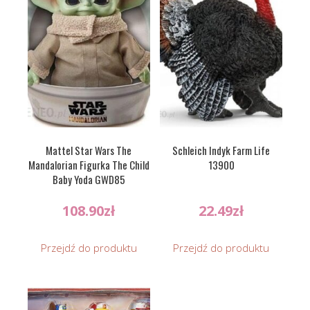
Mattel Star Wars The
Schleich Indyk Farm Life
Mandalorian Figurka The Child
13900
Baby Yoda GWD85
108.90
zł
22.49
zł
Przejdź do produktu
Przejdź do produktu