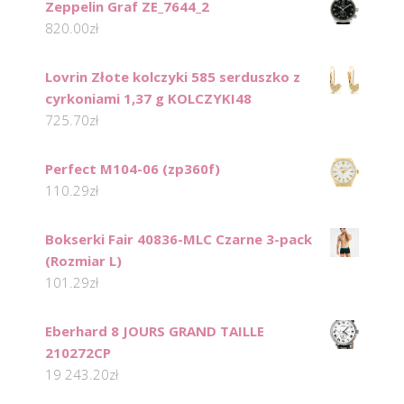
Zeppelin Graf ZE_7644_2
820.00
zł
Lovrin Złote kolczyki 585 serduszko z
cyrkoniami 1,37 g KOLCZYKI48
725.70
zł
Perfect M104-06 (zp360f)
110.29
zł
Bokserki Fair 40836-MLC Czarne 3-pack
(Rozmiar L)
101.29
zł
Eberhard 8 JOURS GRAND TAILLE
210272CP
19 243.20
zł