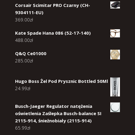
Corsair Scimitar PRO Czarny (CH-
9304111-EU)
369.00
zł
Kate Spade Hana 086 (52-17-140)
488.00
zł
Q&Q Ce01000
285.00
zł
Hugo Boss Żel Pod Prysznic Bottled 50Ml
24.99
zł
Busch-Jaeger Regulator natężenia
oświetlenia Zaślepka Busch-balance SI
2115-914, śnieżnobiały (2115-914)
65.99
zł