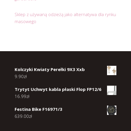
Sklep z używaną odzieżą jako alternatywa dla rynku
masowego
Kolczyki Kwiaty Perełki 9X3 Xxb
9.90
zł
Trytyt Uchwyt kabla płaski Flop FP12/6
16.99
zł
Festina Bike F16971/3
639.00
zł