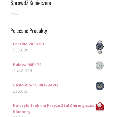
Sprawdź Koniecznie
zzzzz
Polecane Produkty
Festina 20361/3
539.00
zł
Bulova 98P172
2 498.99
zł
Casio WS-1500H -2AVEF
225.00
zł
Kolczyki Srebrne Krzyże Stal Chirurgiczna
Bluebery