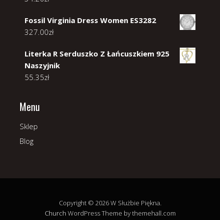
Fossil Virginia Dress Women ES3282
327.00
zł
Literka R Serduszko Z Łańcuszkiem 925
Naszyjnik
55.35
zł
Menu
Sklep
Blog
Copyright © 2026 W Służbie Piękna.
Church
WordPress Theme by themehall.com