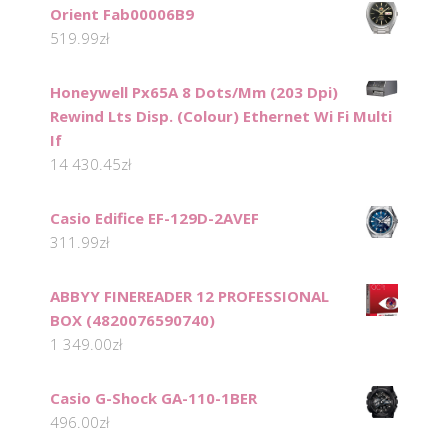
Orient Fab00006B9
519.99
zł
Honeywell Px65A 8 Dots/Mm (203 Dpi)
Rewind Lts Disp. (Colour) Ethernet Wi Fi Multi
If
14 430.45
zł
Casio Edifice EF-129D-2AVEF
311.99
zł
ABBYY FINEREADER 12 PROFESSIONAL
BOX (4820076590740)
1 349.00
zł
Casio G-Shock GA-110-1BER
496.00
zł