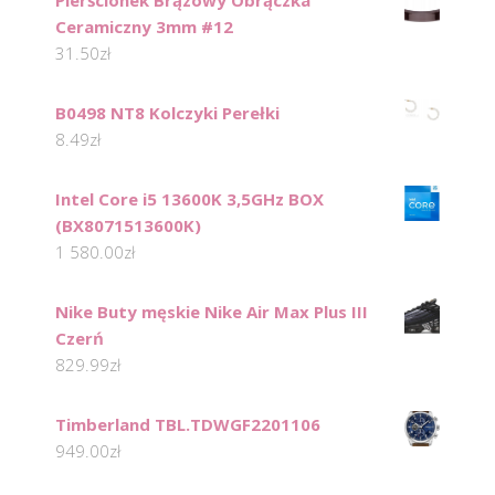
Ceramiczny 3mm #12
31.50
zł
B0498 NT8 Kolczyki Perełki
8.49
zł
Intel Core i5 13600K 3,5GHz BOX
(BX8071513600K)
1 580.00
zł
Nike Buty męskie Nike Air Max Plus III
Czerń
829.99
zł
Timberland TBL.TDWGF2201106
949.00
zł