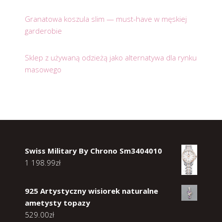
Granatowa koszula slim — must-have w męskiej
garderobie
Sklep z używaną odzieżą jako alternatywa dla rynku
masowego
Swiss Military By Chrono Sm3404010
1 198.99
zł
925 Artystyczny wisiorek naturalne
ametysty topazy
529.00
zł