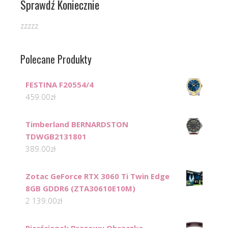
Sprawdź Koniecznie
zzzzz
Polecane Produkty
FESTINA F20554/4
459.00
zł
Timberland BERNARDSTON
TDWGB2131801
389.00
zł
Zotac GeForce RTX 3060 Ti Twin Edge
8GB GDDR6 (ZTA30610E10M)
2 139.00
zł
Pierścionek Brązowy Obrączka