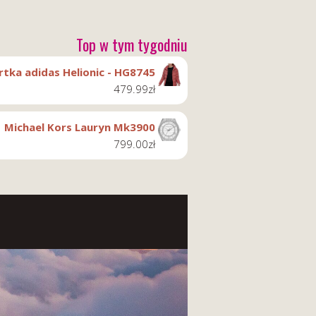
Top w tym tygodniu
rtka adidas Helionic - HG8745
479.99
zł
Michael Kors Lauryn Mk3900
799.00
zł