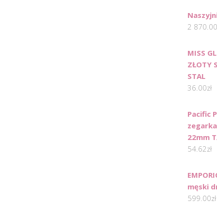
Naszyjn
2 870.0
MISS G
ZŁOTY 
STAL
36.00
zł
Pacific
zegarka
22mm T
54.62
zł
EMPORI
męski d
599.00
zł