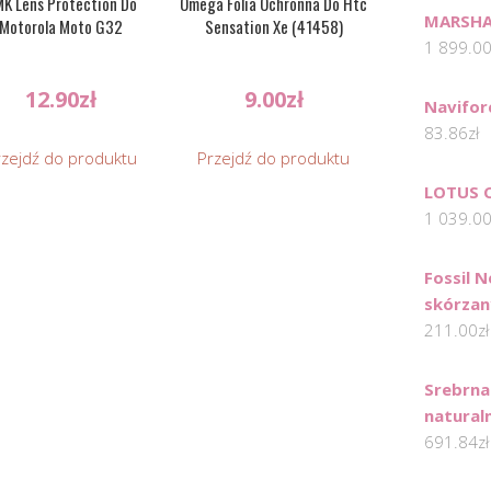
K Lens Protection Do
Omega Folia Ochronna Do Htc
MARSHA
Motorola Moto G32
Sensation Xe (41458)
1 899.0
12.90
zł
9.00
zł
Navifor
83.86
zł
rzejdź do produktu
Przejdź do produktu
LOTUS 
1 039.0
Fossil N
skórzan
211.00
zł
Srebrna
natural
691.84
zł