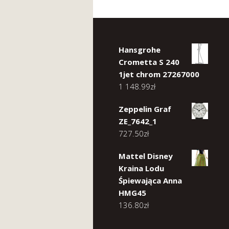
Hansgrohe
Crometta S 240
1jet chrom 27267000
1 148.99
zł
Zeppelin Graf
ZE_7642_1
727.50
zł
Mattel Disney
Kraina Lodu
Śpiewająca Anna
HMG45
136.80
zł