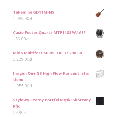
Takamine GD11M-NS
1 099.00
zł
Casio Fester Quartz MTP1183PA1AEF
189.00
zł
Mido Multifort M005.930.37.290.00
5 229.00
zł
Inogen One G3 High Flow Koncentrator
tlenu
1 955.00
zł
Stylowy Czarny Portfel Męski Skórzany
Rfid
59.90
zł