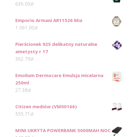
636.00
zł
Emporio Armani AR11526 Mia
1 061.00
zł
Pierścionek 925 delikatny naturalne
ametysty r 17
362.79
zł
Emolium Dermocare Emulsja micelarna
250ml
27.38
zł
Citizen mediów (VM00166)
555.71
zł
MINI UKRYTA POWERBANK 5000MAH NOC