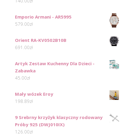
140.00
zł
Emporio Armani - AR5995
579.00
zł
Orient RA-KV0502B10B
691.00
zł
Artyk Zestaw Kuchenny Dla Dzieci -
Zabawka
45.00
zł
Mały wózek Eroy
198.89
zł
9 Srebrny krzyżyk klasyczny rodowany
Próby 925 (DWJ010IX)
126.00
zł