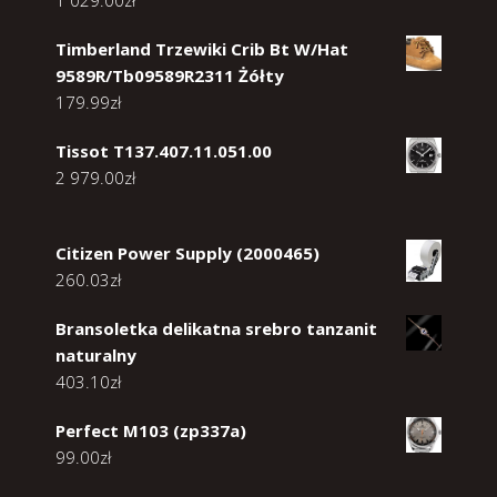
Timberland Trzewiki Crib Bt W/Hat
9589R/Tb09589R2311 Żółty
179.99
zł
Tissot T137.407.11.051.00
2 979.00
zł
Citizen Power Supply (2000465)
260.03
zł
Bransoletka delikatna srebro tanzanit
naturalny
403.10
zł
Perfect M103 (zp337a)
99.00
zł