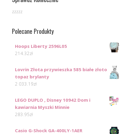
zzzzz
Polecane Produkty
Hoops Liberty 2596L05
214.32
zł
Lovrin Złota przywieszka 585 białe złoto
topaz brylanty
2 033.19
zł
LEGO DUPLO , Disney 10942 Dom i
kawiarnia Myszki Minnie
283.95
zł
Casio G-Shock GA-400LY-1AER