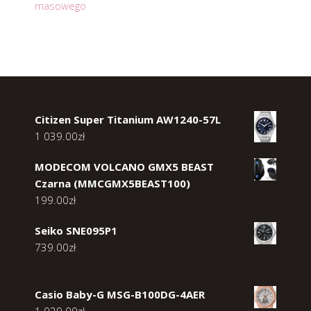
masowego
Citizen Super Titanium AW1240-57L
1 039.00
zł
MODECOM VOLCANO GMX5 BEAST
Czarna (MMCGMX5BEAST100)
199.00
zł
Seiko SNE095P1
739.00
zł
Casio Baby-G MSG-B100DG-4AER
1 029.00
zł