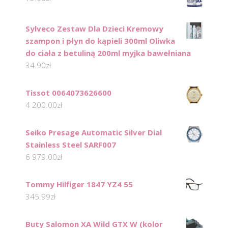
Sylveco Zestaw Dla Dzieci Kremowy
szampon i płyn do kąpieli 300ml Oliwka
do ciała z betuliną 200ml myjka bawełniana
34.90
zł
Tissot 0064073626600
4 200.00
zł
Seiko Presage Automatic Silver Dial
Stainless Steel SARF007
6 979.00
zł
Tommy Hilfiger 1847 YZ4 55
345.99
zł
Buty Salomon XA Wild GTX W (kolor