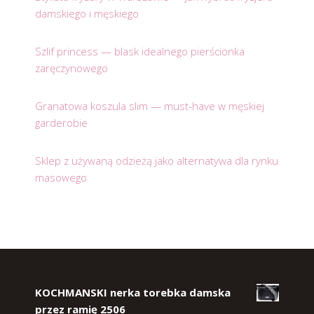
damskiego i męskiego
Szlif princess — blask idealnego pierścionka
zaręczynowego
Granatowa koszula slim — must-have w męskiej
garderobie
Sklep z używaną odzieżą jako alternatywa dla rynku
masowego
KOCHMANSKI nerka torebka damska
przez ramię 2506