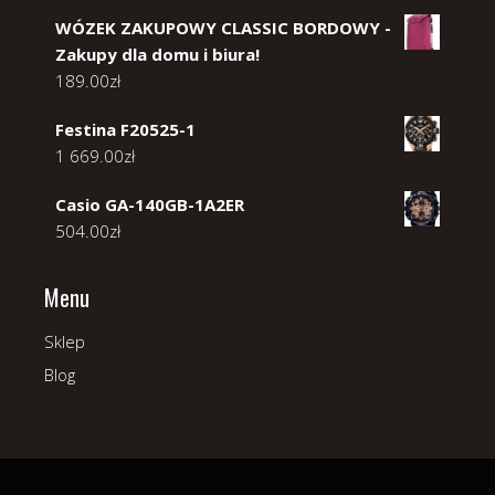
WÓZEK ZAKUPOWY CLASSIC BORDOWY -
Zakupy dla domu i biura!
189.00
zł
Festina F20525-1
1 669.00
zł
Casio GA-140GB-1A2ER
504.00
zł
Menu
Sklep
Blog