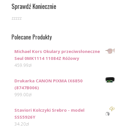
Sprawdź Koniecznie
zzzzz
Polecane Produkty
Michael Kors Okulary przeciwsłoneczne
Seul 0MK1114 11084Z Różowy
459.99
zł
Drukarka CANON PIXMA IX6850
(8747B006)
999.00
zł
Staviori Kolczyki Srebro - model
SSS5926Y
34.20
zł