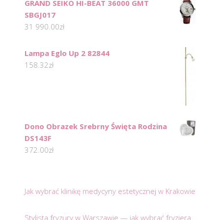
GRAND SEIKO HI-BEAT 36000 GMT
SBGJ017
31 990.00
zł
Lampa Eglo Up 2 82844
158.32
zł
Dono Obrazek Srebrny Święta Rodzina
DS143F
372.00
zł
Jak wybrać klinikę medycyny estetycznej w Krakowie
Stylista fryzury w Warszawie — jak wybrać fryzjera