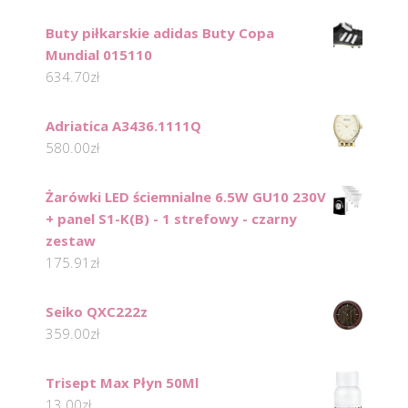
Buty piłkarskie adidas Buty Copa
Mundial 015110
634.70
zł
Adriatica A3436.1111Q
580.00
zł
Żarówki LED ściemnialne 6.5W GU10 230V
+ panel S1-K(B) - 1 strefowy - czarny
zestaw
175.91
zł
Seiko QXC222z
359.00
zł
Trisept Max Płyn 50Ml
13.00
zł