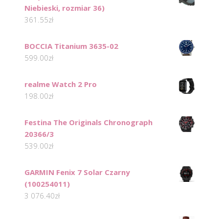
Niebieski, rozmiar 36)
361.55
zł
BOCCIA Titanium 3635-02
599.00
zł
realme Watch 2 Pro
198.00
zł
Festina The Originals Chronograph
20366/3
539.00
zł
GARMIN Fenix 7 Solar Czarny
(100254011)
3 076.40
zł