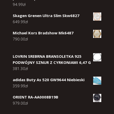
94.99
zł
Skagen Grenen Ultra Slim Skw6827
649.99
zł
Michael Kors Bradshow Mk6487
790.00
zł
LOVRIN SREBRNA BRANSOLETKA 925
PODWÓJNY SZNUR Z CYRKONIAMI 6,47 G
381.30
zł
adidas Buty As 520 GW9644 Niebieski
359.99
zł
ORIENT RA-AA0008B19B
979.00
zł