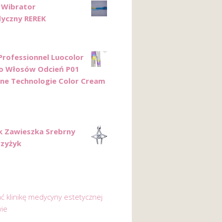
Wibrator
yczny REREK
 Professionnel Luocolor
o Włosów Odcień P01
ine Technologie Color Cream
k Zawieszka Srebrny
rzyżyk
ać klinikę medycyny estetycznej
ie