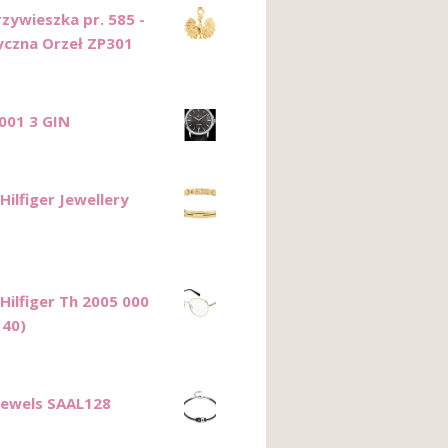
rzywieszka pr. 585 -
yczna Orzeł ZP301
001 3 GIN
ilfiger Jewellery
1
ilfiger Th 2005 000
140)
Jewels SAAL128