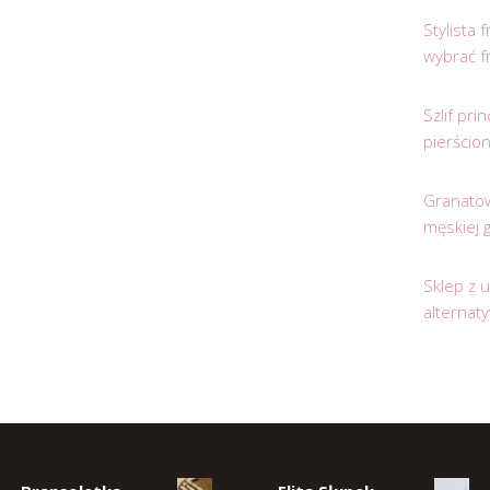
Stylista
wybrać f
Szlif pr
pierścio
Granatow
męskiej 
Sklep z 
alternat