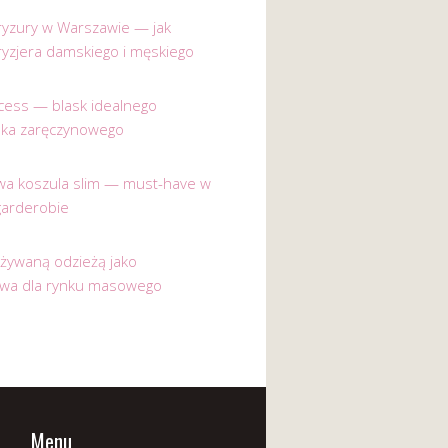
 fryzury w Warszawie — jak
ryzjera damskiego i męskiego
incess — blask idealnego
nka zaręczynowego
a koszula slim — must-have w
garderobie
używaną odzieżą jako
ywa dla rynku masowego
Menu