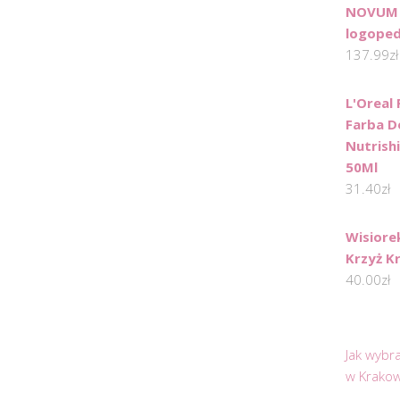
NOVUM 
logoped
137.99
zł
L'Oreal
Farba D
Nutrish
50Ml
31.40
zł
Wisiore
Krzyż K
40.00
zł
Jak wybr
w Krakow