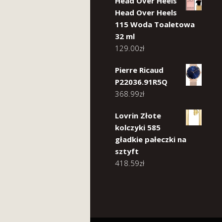
Head Over Heels
Head Over Heels
115 Woda Toaletowa
32 ml
129.00
zł
Pierre Ricaud
P22036.91R5Q
368.99
zł
Lovrin Złote
kolczyki 585
gładkie pałeczki na
sztyft
418.59
zł