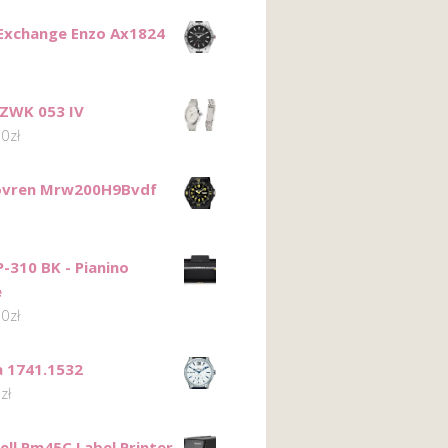
Exchange Enzo Ax1824
ZWK 053 IV
00
zł
Lovren Mrw200H9Bvdf
-310 BK - Pianino
e
00
zł
 1741.1532
0
zł
ll Pm45C Label Printer