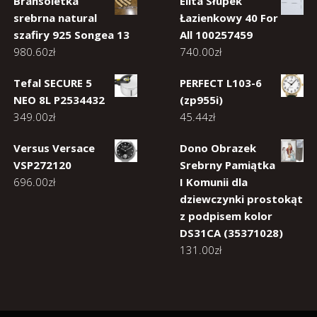
Bransoletka
Elita Słupek
srebrna natural
Łazienkowy 40 For
szafiry 925 Songea 13
All 100257459
980.60
zł
740.00
zł
Tefal SECURE 5
PERFECT L103-6
NEO 8L P2534432
(zp955i)
349.00
zł
45.44
zł
Versus Versace
Dono Obrazek
VSP272120
Srebrny Pamiątka
696.00
zł
I Komunii dla
dziewczynki prostokąt
z podpisem kolor
DS31CA (35371028)
131.00
zł