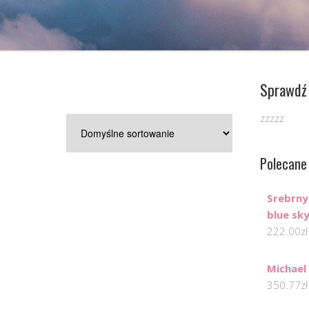
Sprawdź 
zzzzz
Polecane
Srebrny
blue sky
222.00
zł
Michael
350.77
zł