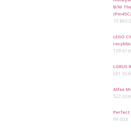
B/W The
(Pm45C
10 869.
LEGO Ci
recykli
109.61
zł
LORUS 
601.92
zł
Alfex M
522.00
zł
Perfect
99.00
zł