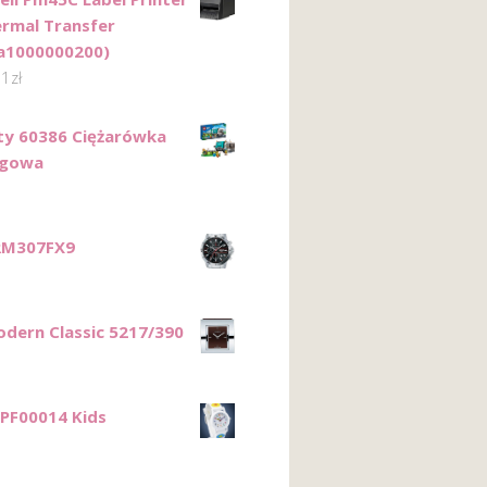
rmal Transfer
a1000000200)
01
zł
ty 60386 Ciężarówka
ngowa
RM307FX9
odern Classic 5217/390
 PF00014 Kids