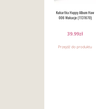
Kukartka Happy Album Haw
006 Wakacje (1131670)
39.99
zł
Przejdź do produktu