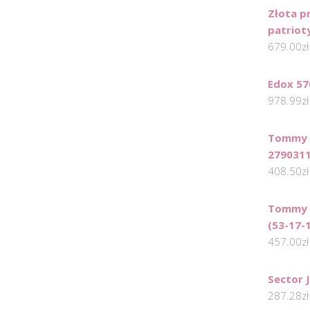
Złota p
patriot
679.00
zł
Edox 57
978.99
zł
Tommy H
279031
408.50
zł
Tommy H
(53-17-
457.00
zł
Sector 
287.28
zł