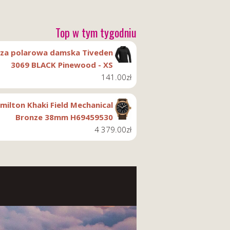
Top w tym tygodniu
uza polarowa damska Tiveden
3069 BLACK Pinewood - XS
141.00
zł
milton Khaki Field Mechanical
Bronze 38mm H69459530
4 379.00
zł