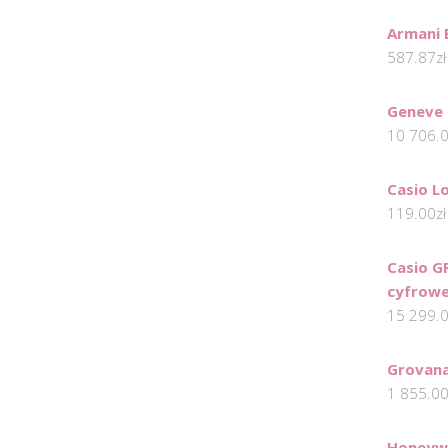
Armani 
587.87
zł
Geneve 
10 706.
Casio 
119.00
zł
Casio GP
cyfrow
15 299.
Grovana
1 855.0
Honeywe