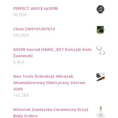
PERFECT A8018 zp309b
96.55
zł
Cluse CW0101207013
395.00
zł
A0598 Sacred HAWK__BZ1 Kolczyki Koła
Zawieszki
8.42
zł
Neo Tools Śrubokręt Wkrętak
Akumulatorowy Elektryczny Zestaw
4200
162.28
zł
Wisiorek Zawieszka Ceramiczny Krzyż
Biały Srebro