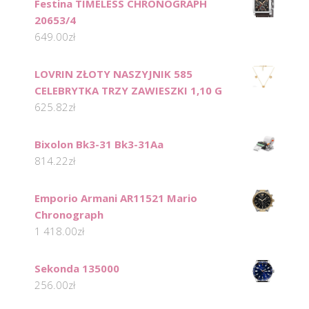
Festina TIMELESS CHRONOGRAPH
20653/4
649.00
zł
LOVRIN ZŁOTY NASZYJNIK 585
CELEBRYTKA TRZY ZAWIESZKI 1,10 G
625.82
zł
Bixolon Bk3-31 Bk3-31Aa
814.22
zł
Emporio Armani AR11521 Mario
Chronograph
1 418.00
zł
Sekonda 135000
256.00
zł