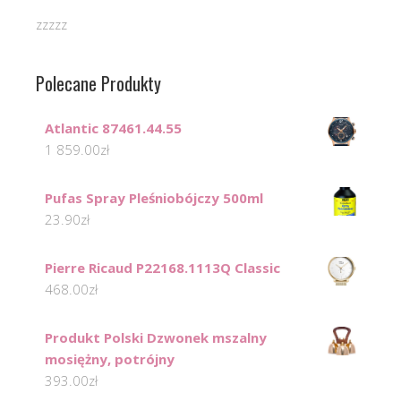
zzzzz
Polecane Produkty
Atlantic 87461.44.55
1 859.00
zł
Pufas Spray Pleśniobójczy 500ml
23.90
zł
Pierre Ricaud P22168.1113Q Classic
468.00
zł
Produkt Polski Dzwonek mszalny
mosiężny, potrójny
393.00
zł