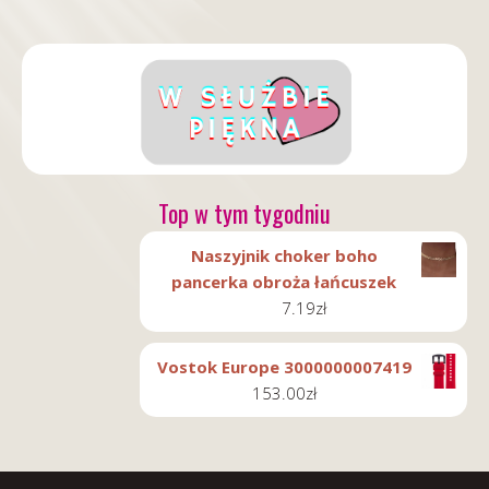
Top w tym tygodniu
Naszyjnik choker boho
pancerka obroża łańcuszek
7.19
zł
Vostok Europe 3000000007419
153.00
zł