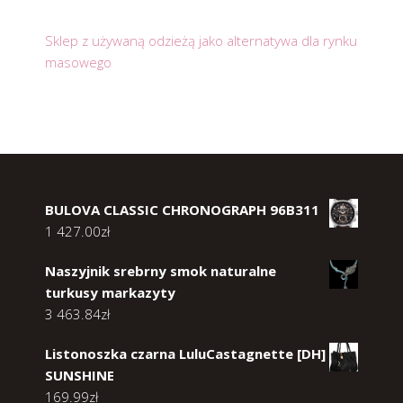
Sklep z używaną odzieżą jako alternatywa dla rynku
masowego
BULOVA CLASSIC CHRONOGRAPH 96B311
1 427.00
zł
Naszyjnik srebrny smok naturalne
turkusy markazyty
3 463.84
zł
Listonoszka czarna LuluCastagnette [DH]
SUNSHINE
169.99
zł