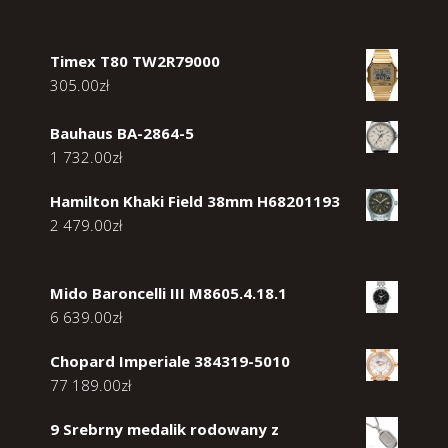
Timex T80 TW2R79000
305.00
zł
Bauhaus BA-2864-5
1 732.00
zł
Hamilton Khaki Field 38mm H68201193
2 479.00
zł
Mido Baroncelli III M8605.4.18.1
6 639.00
zł
Chopard Imperiale 384319-5010
77 189.00
zł
9 Srebrny medalik rodowany z