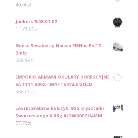
40.00
zł
Junkers 9.08.01.02
1 175.00
zł
Guess Sneakersy Hansin Fl5Hns Pel12
Biały
569.99
zł
EMPORIO ARMANI OKULARY KOREKCYJNE
EA 1111 3002 - MATTE PALE GOLD
366.00
zł
Lovrin Srebrne kolczyki 925 kryształki
Swarovskiego 0,88g ALSW0002H4MM
77.76
zł