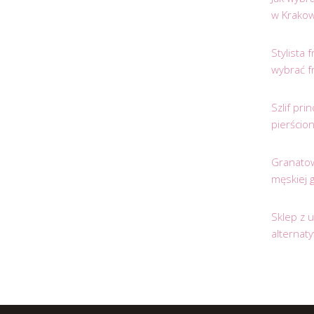
w Krakow
Stylista
wybrać f
Szlif pr
pierścio
Granatow
męskiej 
Sklep z 
alternat