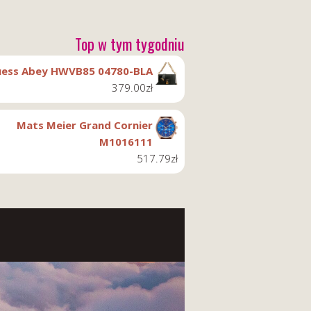
Top w tym tygodniu
ess Abey HWVB85 04780-BLA
379.00
zł
Mats Meier Grand Cornier
M1016111
517.79
zł