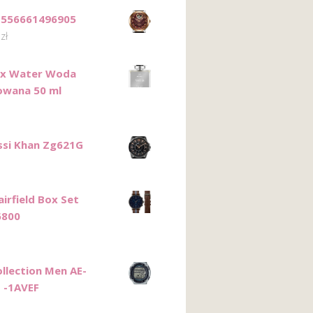
 556661496905
0
zł
ax Water Woda
owana 50 ml
ssi Khan Zg621G
irfield Box Set
800
ollection Men AE-
 -1AVEF