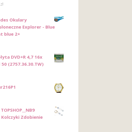
0
zł
ades Okulary
słoneczne Explorer - Blue
t blue 2+
płyta DVD+R 4,7 16x
l 50 (2757.36.30.TW)
ur216P1
 TOPSHOP__NB9
 Kolczyki Zdobienie