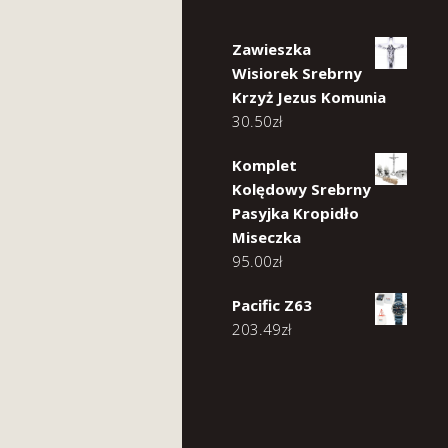
Zawieszka
Wisiorek Srebrny
Krzyż Jezus Komunia
30.50
zł
Komplet
Kolędowy Srebrny
Pasyjka Kropidło
Miseczka
95.00
zł
Pacific Z63
203.49
zł