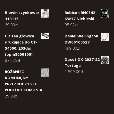
Biowin szynkowar
Rubicon RNCE42
313115
KW17 Niebieski
69.00
zł
95.92
zł
Citizen głowica
Daniel Wellington
drukująca do CT-
DW00100527
S4000, 203dpi
499.00
zł
(ppm8000100)
Duxot DX-2027-22
875.25
zł
Tortuga
RÓŻANIEC
1 599.00
zł
KOMUNIJNY
PRZEZROCZYSTY
PUDEŁKO KOMUNIA
29.99
zł