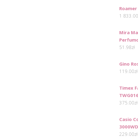
Roamer
1 833.0
Mira M
Perfum
51.98
zł
Gino Ro
119.00
zł
Timex Fa
TWG016
375.00
zł
Casio C
3000WD
229.00
zł