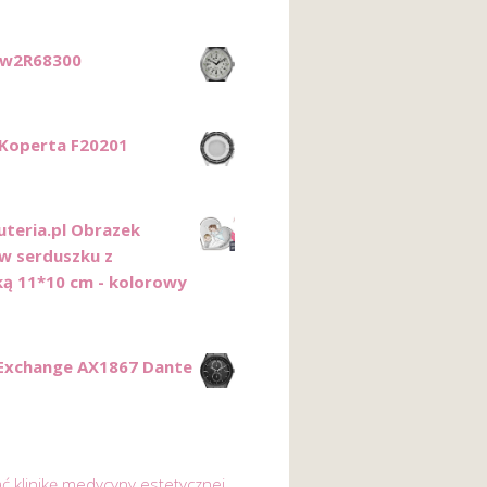
Tw2R68300
 Koperta F20201
uteria.pl Obrazek
 w serduszku z
ką 11*10 cm - kolorowy
Exchange AX1867 Dante
ać klinikę medycyny estetycznej