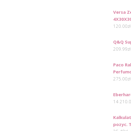
Versa Z
4X30X3
120.00
zł
Q&Q Sup
209.99
zł
Paco R
Perfum
275.00
zł
Eberhar
14 210.
Kalkula
pozyc. 