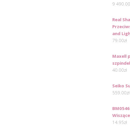
9 490.0
Real Sh
Przeciw
and Ligh
79.00
zł
Maxell 
szpinde
40.00
zł
Seiko S
559.00
zł
BM0546
Wiszące
14.95
zł