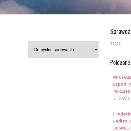
Sprawdź 
zzzzz
Polecane
MICHAEL
Espadry
40R2FH
519.99
zł
Frederi
Ladies 
306MC3