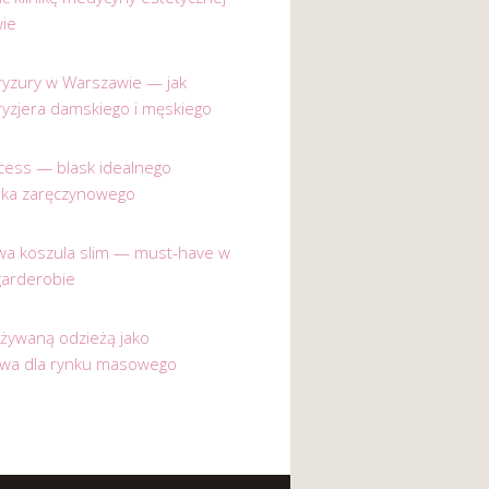
ie
 fryzury w Warszawie — jak
ryzjera damskiego i męskiego
incess — blask idealnego
nka zaręczynowego
a koszula slim — must-have w
garderobie
używaną odzieżą jako
ywa dla rynku masowego