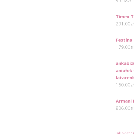
35.48
zł
Timex 
291.00
zł
Festina
179.00
zł
ankabiz
aniołek
lataren
160.00
zł
Armani 
806.00
zł
Jak wybr