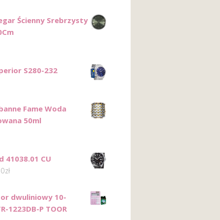
egar Ścienny Srebrzysty
0Cm
erior S280-232
abanne Fame Woda
owana 50ml
d 41038.01 CU
00
zł
tor dwuliniowy 10-
TR-1223DB-P TOOR