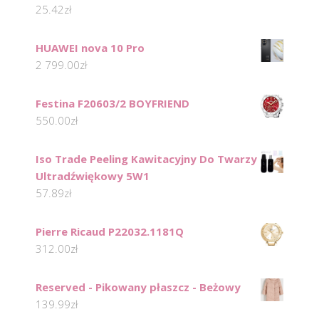
25.42
zł
HUAWEI nova 10 Pro
2 799.00
zł
Festina F20603/2 BOYFRIEND
550.00
zł
Iso Trade Peeling Kawitacyjny Do Twarzy
Ultradźwiękowy 5W1
57.89
zł
Pierre Ricaud P22032.1181Q
312.00
zł
Reserved - Pikowany płaszcz - Beżowy
139.99
zł