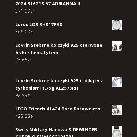
2024 316213 57 ADRIANNA II
371.99
zł
Lorus LOR RH917PX9
309.00
zł
Lovrin Srebrne kolczyki 925 czerwone
łezki z hematytem
75.65
zł
Lovrin Srebrne kolczyki 925 trójkąty z
cyrkoniami 1,75g AE2579RH
92.99
zł
LEGO Friends 41424 Baza Ratownicza
423.28
zł
Swiss Military Hanowa SIDEWINDER
CHRONO SMWGC2101701