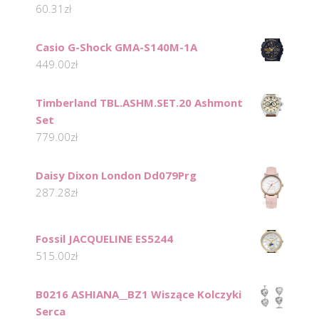
60.31
zł
Casio G-Shock GMA-S140M-1A
449.00
zł
Timberland TBL.ASHM.SET.20 Ashmont
Set
779.00
zł
Daisy Dixon London Dd079Prg
287.28
zł
Fossil JACQUELINE ES5244
515.00
zł
B0216 ASHIANA__BZ1 Wiszące Kolczyki
Serca