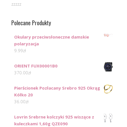
zzzzz
Polecane Produkty
Okulary przeciwsłoneczne damskie
polaryzacja
9.99
zł
ORIENT FUX00001B0
370.00
zł
Pierścionek Pozłacany Srebro 925 Okrąg
Kółko 20
36.00
zł
Lovrin Srebrne kolczyki 925 wiszące z
kuleczkami 1,60g QZE090