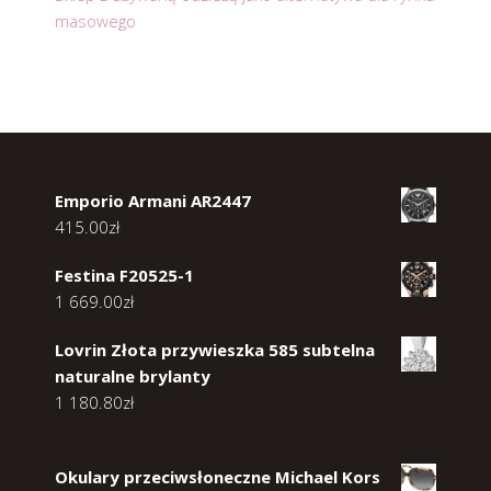
masowego
Emporio Armani AR2447
415.00
zł
Festina F20525-1
1 669.00
zł
Lovrin Złota przywieszka 585 subtelna
naturalne brylanty
1 180.80
zł
Okulary przeciwsłoneczne Michael Kors