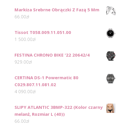
Markiza Srebrne Obrączki Z Fazą 5 Mm
66.00
zł
Tissot T058.009.11.051.00
1 500.00
zł
FESTINA CHRONO BIKE '22 20642/4
929.00
zł
CERTINA DS-1 Powermatic 80
C029.807.11.081.02
4 090.00
zł
SLIPY ATLANTIC 3BMP-322 (Kolor czarny
melanż, Rozmiar L (40))
66.00
zł