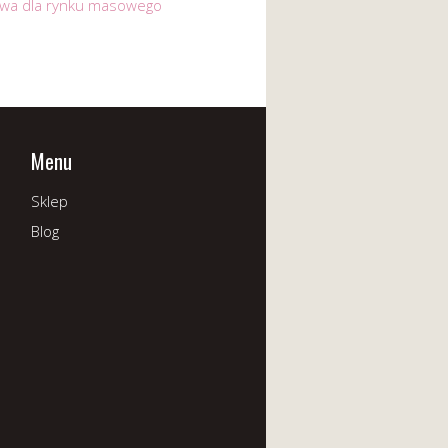
ywa dla rynku masowego
Menu
Sklep
Blog