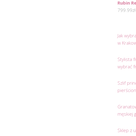
Rubin R
799.99
zł
Jak wybr
w Krakow
Stylista
wybrać f
Szlif pr
pierścio
Granatow
męskiej 
Sklep z 