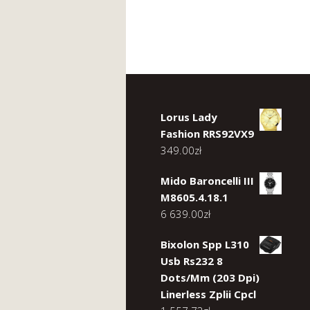
Lorus Lady
Fashion RRS92VX9
349.00
zł
Mido Baroncelli III
M8605.4.18.1
6 639.00
zł
Bixolon Spp L310
Usb Rs232 8
Dots/Mm (203 Dpi)
Linerless Zplii Cpcl