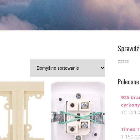
Sprawdź 
zzzzz
Polecane
925 bra
cyrkony
10 164.
Timex 
1 150.0