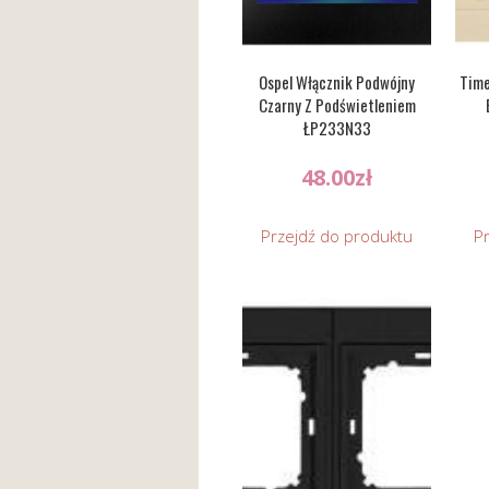
Ospel Włącznik Podwójny
Time
Czarny Z Podświetleniem
ŁP233N33
48.00
zł
Przejdź do produktu
P