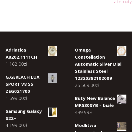
alternat
Adriatica
Omega
A8202.1111CH
Constellation
1 162.00
zł
Automatic Silver Dial
Stainless Steel
G.GERLACH LUX
12320382102009
SPORT V8 SS
25 509.00
zł
ZEG021700
1 699.00
zł
Buty New Balance
MR530SYB – białe
Samsung Galaxy
499.99
zł
S22+
4 199.00
zł
Modlitwa