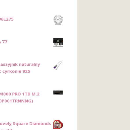
96L275
A 77
naszyjnik naturalny
 cyrkonie 925
M800 PRO 1TB M.2
0P001TRNNNG)
Lovely Square Diamonds