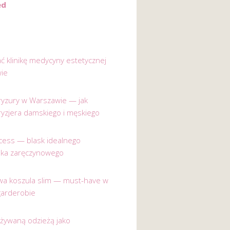
ed
ać klinikę medycyny estetycznej
ie
 fryzury w Warszawie — jak
ryzjera damskiego i męskiego
incess — blask idealnego
nka zaręczynowego
a koszula slim — must-have w
garderobie
używaną odzieżą jako