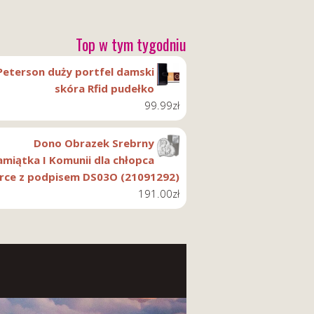
Top w tym tygodniu
Peterson duży portfel damski
skóra Rfid pudełko
99.99
zł
Dono Obrazek Srebrny
amiątka I Komunii dla chłopca
rce z podpisem DS03O (21091292)
191.00
zł