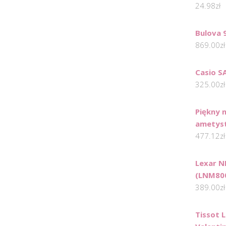
24.98
zł
Bulova 
869.00
zł
Casio S
325.00
zł
Piękny 
ametyst
477.12
zł
Lexar N
(LNM80
389.00
zł
Tissot 