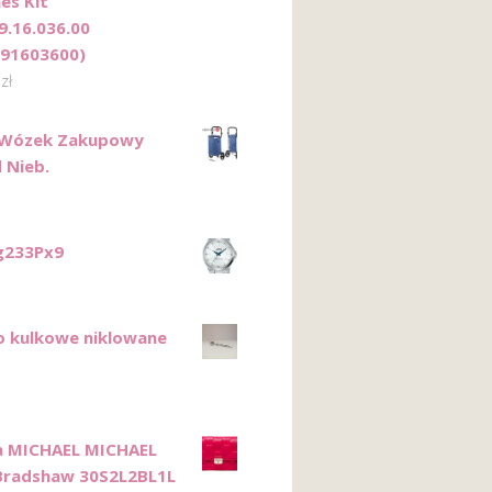
es Kit
9.16.036.00
91603600)
0
zł
r Wózek Zakupowy
 Nieb.
g233Px9
o kulkowe niklowane
a MICHAEL MICHAEL
Bradshaw 30S2L2BL1L