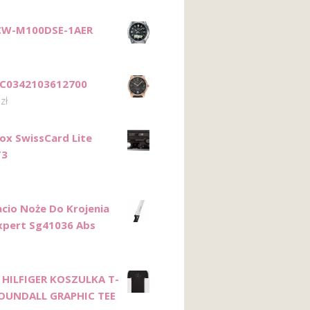
LCW-M100DSE-1AER
 C0342103612700
0
zł
nox SwissCard Lite
T3
acio Noże Do Krojenia
xpert Sg41036 Abs
HILFIGER KOSZULKA T-
ROUNDALL GRAPHIC TEE