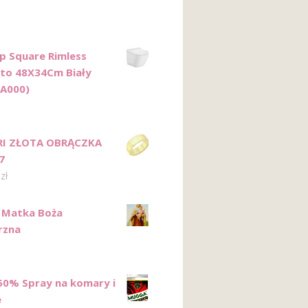
p Square Rimless
to 48X34Cm Biały
A000)
RI ZŁOTA OBRĄCZKA
7
0
zł
 Matka Boża
rzna
0% Spray na komary i
e