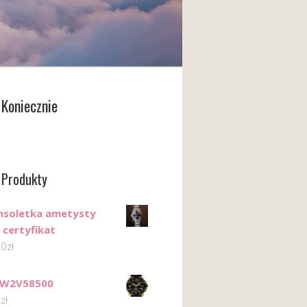
Koniecznie
 Produkty
nsoletka ametysty
 certyfikat
00
zł
TW2V58500
0
zł