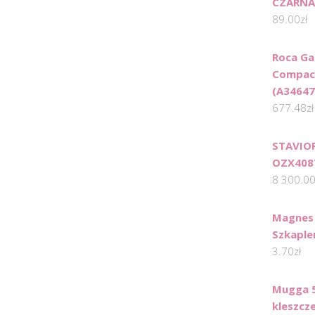
CZARNA
89.00
zł
Roca Ga
Compac
(A34647
677.48
zł
STAVIO
OZX408
8 300.0
Magnes
Szkaple
3.70
zł
Mugga 5
kleszcz