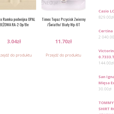
Casio 
829.00
zł
x Ramka podwójna OPAL
Timex Topaz Przycisk Zwierny
BEŻOWA RA-2 Op/Be
/Światło/ Biały Wp-6T
Certina
2 040.0
3.04
zł
11.70
zł
Victori
rzejdź do produktu
Przejdź do produktu
0.7333.
144.00
zł
San Ign
Mięsa E
30.00
zł
TOMMY 
SHIRT 