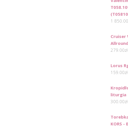
Valentin
T058.10
(T05810
1 850.0
Cruise
Allround
279.00
zł
Lorus R
159.00
zł
Kropidł
liturgia
300.00
zł
Torebk
KORS - 