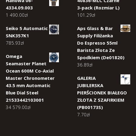
Hanowa 06-
40836-MLC Czarne
4334.09.003
3-pack (Rozmiar L)
1 490.00
zł
101.29
zł
Seiko 5 Automatic
Aps Glass & Bar
SNK357K1
Supply Filiżanka
785.93
zł
Do Espresso 55ml
Barista Złota Ze
Omega
Spodkiem (De01820)
Seamaster Planet
36.89
zł
Ocean 600M Co-Axial
Master Chronometer
GALERIA
43.5 mm Automatic
JUBILERSKA
Blue Dial Steel
PIERŚCIONEK BIAŁEGO
21533442103001
ZŁOTA Z SZAFIRKIEM
34 579.00
zł
(PB00173S)
7.70
zł