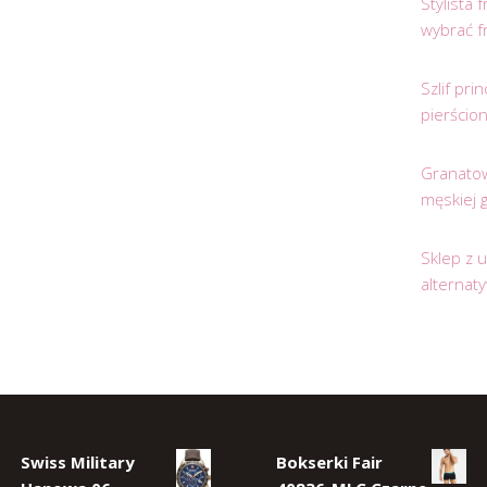
Stylista
wybrać f
Szlif pr
pierścio
Granatow
męskiej 
Sklep z 
alternat
Swiss Military
Bokserki Fair