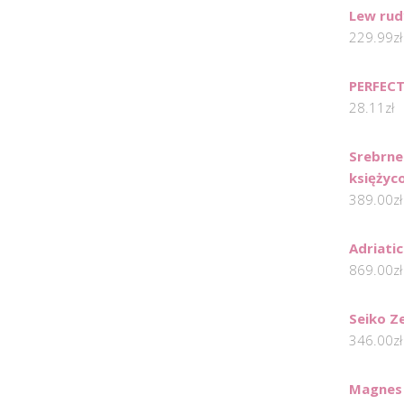
Lew rud
229.99
zł
PERFECT
28.11
zł
Srebrne
księżyc
389.00
zł
Adriati
869.00
zł
Seiko Z
346.00
zł
Magnes 