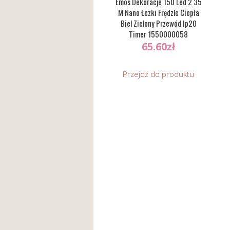
Emos Dekoracje 150 Led 2 35
M Nano Łezki Frędzle Ciepła
Biel Zielony Przewód Ip20
Timer 1550000058
65.60
zł
Przejdź do produktu