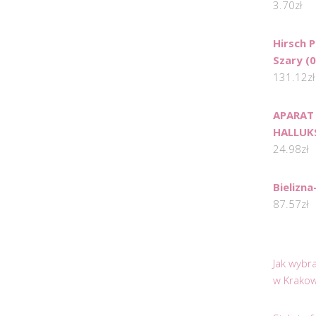
3.70
zł
Hirsch 
Szary (
131.12
zł
APARAT
HALLUK
24.98
zł
Bielizna
87.57
zł
Jak wybr
w Krakow