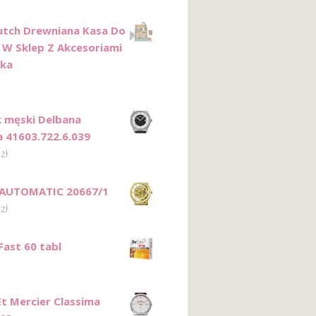
Dutch Drewniana Kasa Do
W Sklep Z Akcesoriami
wka
 męski Delbana
 41603.722.6.039
0
zł
 AUTOMATIC 20667/1
0
zł
Fast 60 tabl
t Mercier Classima