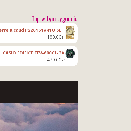
Top w tym tygodniu
ierre Ricaud P220161V41Q SET
180.00
zł
CASIO EDIFICE EFV-600CL-3A
479.00
zł