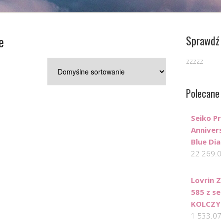
e
Sprawdź 
zzzzz
Polecane
Seiko P
Anniver
Blue Di
22 269.
Lovrin Z
585 z s
KOLCZY
1 533.0