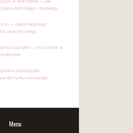
 fryzury w Warszawie — jak
ryzjera damskiego i męskiego
incess — blask idealnego
nka zaręczynowego
a koszula slim — must-have w
garderobie
używaną odzieżą jako
ywa dla rynku masowego
Menu