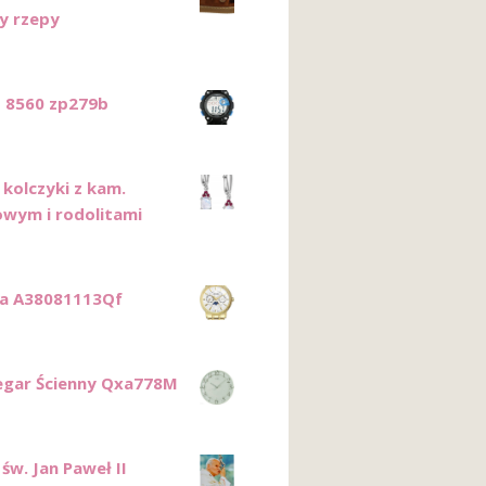
y rzepy
 8560 zp279b
 kolczyki z kam.
owym i rodolitami
ca A38081113Qf
egar Ścienny Qxa778M
św. Jan Paweł II