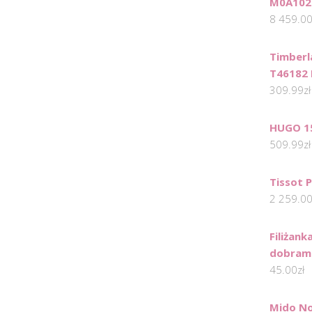
M0A102
8 459.0
Timberl
T46182 
309.99
zł
HUGO 1
509.99
zł
Tissot P
2 259.0
Filiżank
dobram
45.00
zł
Mido No