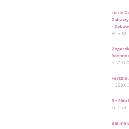
Little 
Zabawy 
- Zaba
94.90
zł
Zegarek
Rotonda
3 509.0
Festina
1 389.0
Be Slim 
16.15
zł
Baume E