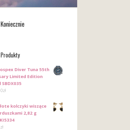
Koniecznie
 Produkty
rospex Diver Tuna 55th
sary Limited Edition
al SBDX035
00
zł
łote kolczyki wiszące
erduszkami 2,82 g
KI5334
7
zł