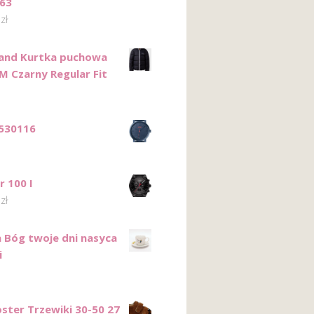
63
0
zł
and Kurtka puchowa
M Czarny Regular Fit
530116
r 100 I
0
zł
a Bóg twoje dni nasyca
i
ster Trzewiki 30-50 27