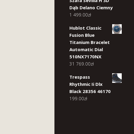
Szafa Sevilla H 3D
Dąb Delano Ciemny
1 499.00
zł
Hublot Classic
Fusion Blue
Titanium Bracelet
Automatic Dial
510NX7170NX
31 769.00
zł
Trespass
Rhythmic Ii Dlx
Black 28356 46170
199.00
zł