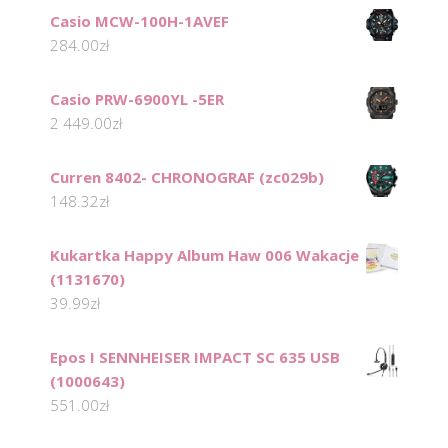
Casio MCW-100H-1AVEF
284.00
zł
Casio PRW-6900YL -5ER
2 449.00
zł
Curren 8402- CHRONOGRAF (zc029b)
148.32
zł
Kukartka Happy Album Haw 006 Wakacje
(1131670)
39.99
zł
Epos I SENNHEISER IMPACT SC 635 USB
(1000643)
551.00
zł