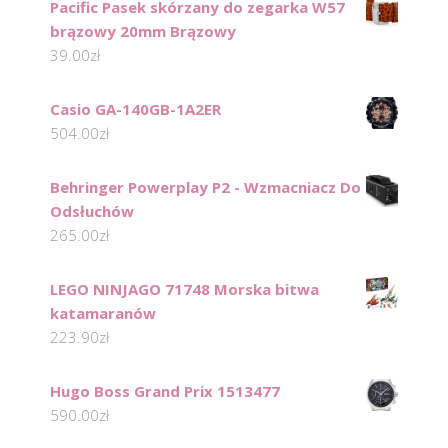
Pacific Pasek skórzany do zegarka W57
brązowy 20mm Brązowy
39.00
zł
Casio GA-140GB-1A2ER
504.00
zł
Behringer Powerplay P2 - Wzmacniacz Do
Odsłuchów
265.00
zł
LEGO NINJAGO 71748 Morska bitwa
katamaranów
223.90
zł
Hugo Boss Grand Prix 1513477
590.00
zł