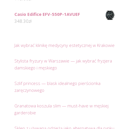
Casio Edifice EFV-550P-1AVUEF
348.30
zł
Jak wybrać klinikę medycyny estetycznej w Krakowie
Stylista fryzury w Warszawie — jak wybrać fryzjera
damskiego i męskiego
Szlif princess — blask idealnego pierścionka
zaręczynowego
Granatowa koszula slim — must-have w męskiej
garderobie
Sklep z używaną odzieżą jako alternatywa dla rynku