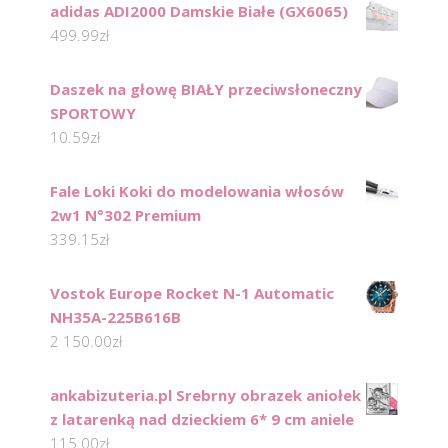
adidas ADI2000 Damskie Białe (GX6065)
499.99
zł
Daszek na głowę BIAŁY przeciwsłoneczny
SPORTOWY
10.59
zł
Fale Loki Koki do modelowania włosów
2w1 N°302 Premium
339.15
zł
Vostok Europe Rocket N-1 Automatic
NH35A-225B616B
2 150.00
zł
ankabizuteria.pl Srebrny obrazek aniołek
z latarenką nad dzieckiem 6* 9 cm aniele
115.00
zł