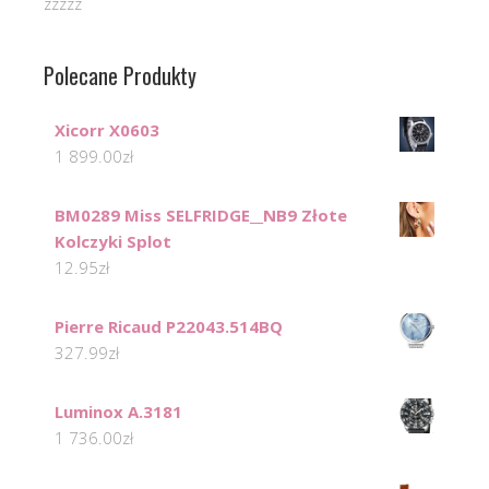
zzzzz
Polecane Produkty
Xicorr X0603
1 899.00
zł
BM0289 Miss SELFRIDGE__NB9 Złote
Kolczyki Splot
12.95
zł
Pierre Ricaud P22043.514BQ
327.99
zł
Luminox A.3181
1 736.00
zł