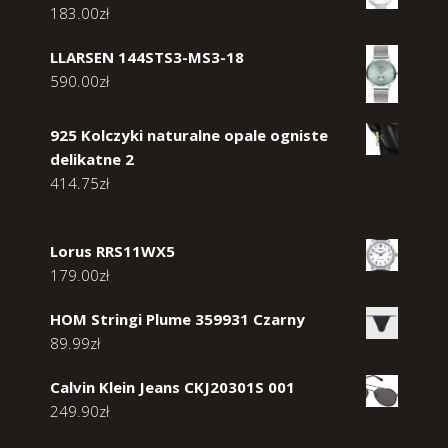
183.00
zł
LLARSEN 144STS3-MS3-18
590.00
zł
925 Kolczyki naturalne opale ogniste
delikatne 2
414.75
zł
Lorus RRS11WX5
179.00
zł
HOM Stringi Plume 359931 Czarny
89.99
zł
Calvin Klein Jeans CKJ20301S 001
249.90
zł