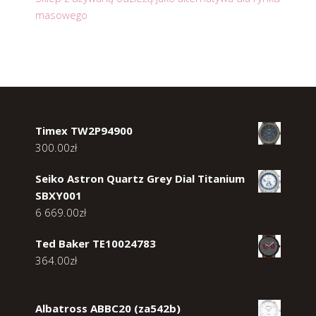
masowego
Timex TW2P94900
300.00
zł
Seiko Astron Quartz Grey Dial Titanium
SBXY001
6 669.00
zł
Ted Baker TE10024783
364.00
zł
Albatross ABBC20 (za542b)