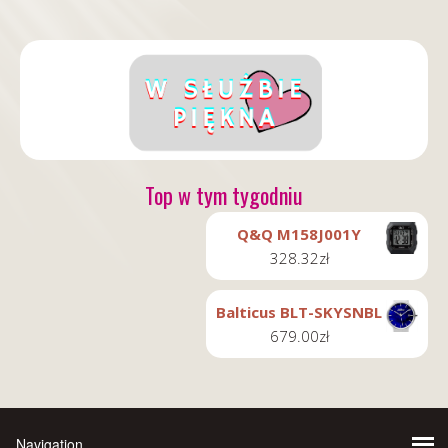
Top w tym tygodniu
Q&Q M158J001Y
328.32
zł
Balticus BLT-SKYSNBL
679.00
zł