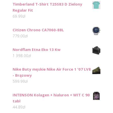
Timberland T-Shirt T25S83 D Zielony
Regular Fit
69.99
zł
Citizen Chrono CA7060-88L
779.00
zł
Nordflam Etna Eko 13 Kw
1 398.00
zł
Nike Buty męskie Nike Air Force 1 '07 LV8
- Brązowy
599.99
zł
INTENSON Kolagen + hialuron + WIT C 90
tabl
44.89
zł