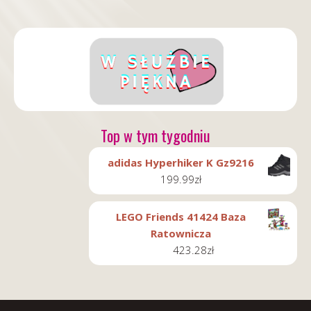
Top w tym tygodniu
adidas Hyperhiker K Gz9216
199.99
zł
LEGO Friends 41424 Baza
Ratownicza
423.28
zł