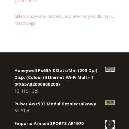
garderobie
Sklep z używaną odzieżą jako alternatywa dla rynku
masowego
Honeywell Px65A 8 Dots/Mm (203 Dpi)
Disp. (Colour) Ethernet Wi-Fi Multi-If
(PX65A02000000200)
13 415.13
zł
Pulsar Awz533 Moduł Bezpiecznikowy
61.81
zł
Emporio Armani SPORTS AR1970