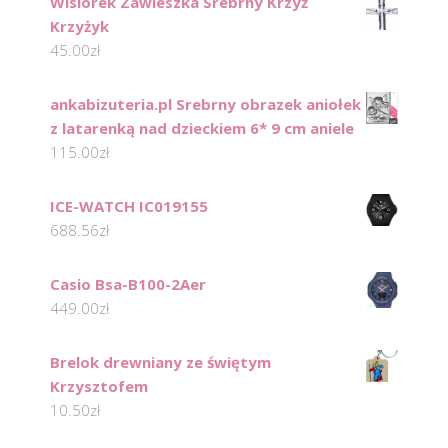
Wisiorek Zawieszka Srebrny Krzyż
Krzyżyk
45.00
zł
ankabizuteria.pl Srebrny obrazek aniołek
z latarenką nad dzieckiem 6* 9 cm aniele
115.00
zł
ICE-WATCH IC019155
688.56
zł
Casio Bsa-B100-2Aer
449.00
zł
Brelok drewniany ze świętym
Krzysztofem
10.50
zł