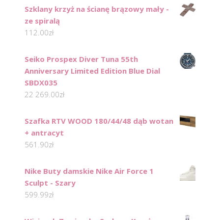
Szklany krzyż na ścianę brązowy mały -
ze spiralą
112.00
zł
Seiko Prospex Diver Tuna 55th
Anniversary Limited Edition Blue Dial
SBDX035
22 269.00
zł
Szafka RTV WOOD 180/44/48 dąb wotan
+ antracyt
561.90
zł
Nike Buty damskie Nike Air Force 1
Sculpt - Szary
599.99
zł