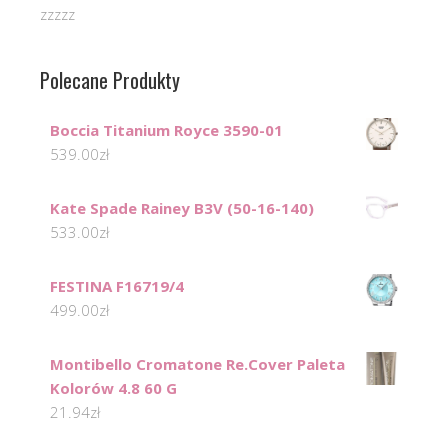
zzzzz
Polecane Produkty
Boccia Titanium Royce 3590-01
539.00
zł
Kate Spade Rainey B3V (50-16-140)
533.00
zł
FESTINA F16719/4
499.00
zł
Montibello Cromatone Re.Cover Paleta
Kolorów 4.8 60 G
21.94
zł