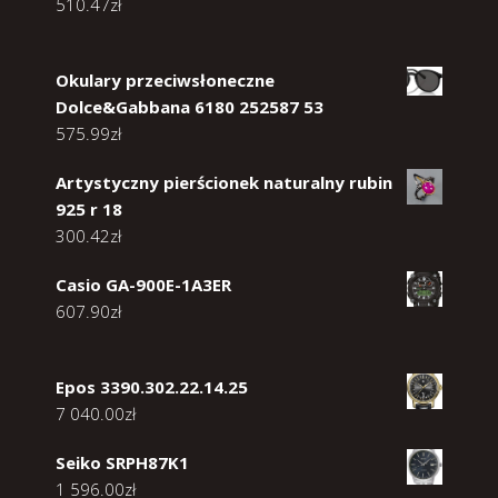
510.47
zł
Okulary przeciwsłoneczne
Dolce&Gabbana 6180 252587 53
575.99
zł
Artystyczny pierścionek naturalny rubin
925 r 18
300.42
zł
Casio GA-900E-1A3ER
607.90
zł
Epos 3390.302.22.14.25
7 040.00
zł
Seiko SRPH87K1
1 596.00
zł