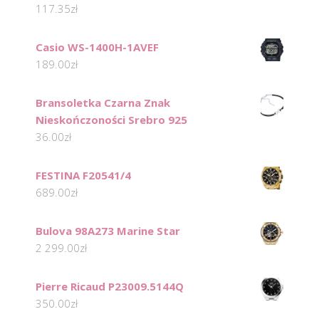
117.35
zł
Casio WS-1400H-1AVEF
189.00
zł
Bransoletka Czarna Znak
Nieskończoności Srebro 925
36.00
zł
FESTINA F20541/4
689.00
zł
Bulova 98A273 Marine Star
2 299.00
zł
Pierre Ricaud P23009.5144Q
350.00
zł