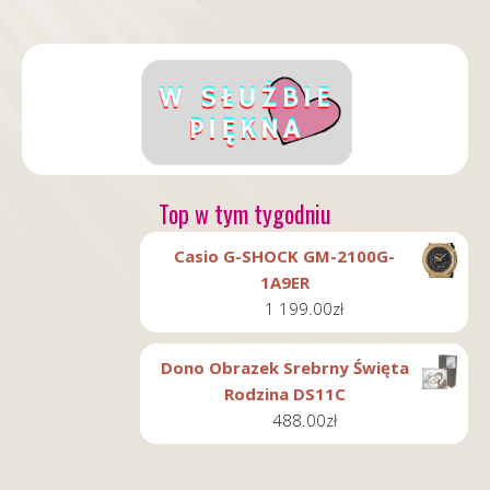
Top w tym tygodniu
Casio G-SHOCK GM-2100G-
1A9ER
1 199.00
zł
Dono Obrazek Srebrny Święta
Rodzina DS11C
488.00
zł