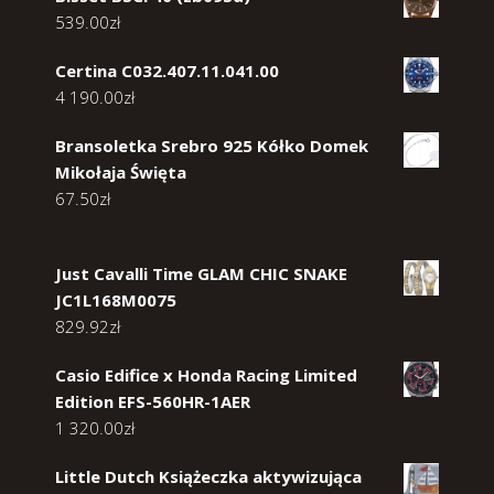
539.00
zł
Certina C032.407.11.041.00
4 190.00
zł
Bransoletka Srebro 925 Kółko Domek
Mikołaja Święta
67.50
zł
Just Cavalli Time GLAM CHIC SNAKE
JC1L168M0075
829.92
zł
Casio Edifice x Honda Racing Limited
Edition EFS-560HR-1AER
1 320.00
zł
Little Dutch Książeczka aktywizująca