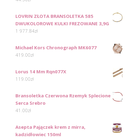
LOVRIN ZŁOTA BRANSOLETKA 585
DWUKOLOROWE KULKI FREZOWANE 3,9G
1 977.84
zł
Michael Kors Chronograph MK6077
419.00
zł
Lorus 14 Mm Rqn077X
119.00
zł
Bransoletka Czerwona Rzemyk Splecione
Serca Srebro
41.00
zł
Asepta Pajączek krem z mirra,
kadzidłowiec 150ml