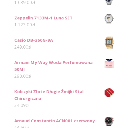
1 039.00
zł
Zeppelin 7133M-1 Luna SET
1 123.00
zł
Casio DB-360G-9A
249.00
zł
Armani My Way Woda Perfumowana
50Ml
290.00
zł
Kolczyki Złote Długie Żmijki Stal
Chirurgiczna
34.09
zł
Arnaud Constantin ACN001 czerwony
44.50
zł