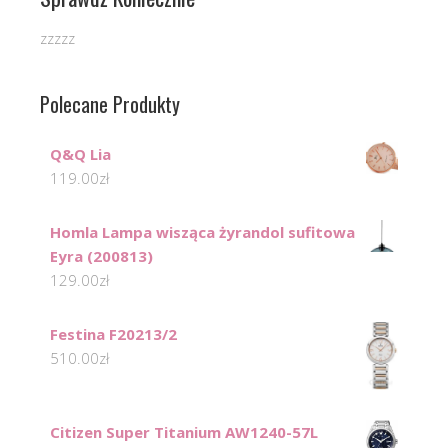
zzzzz
Polecane Produkty
Q&Q Lia
119.00
zł
Homla Lampa wisząca żyrandol sufitowa
Eyra (200813)
129.00
zł
Festina F20213/2
510.00
zł
Citizen Super Titanium AW1240-57L