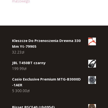
masowego
Kleszcze Do Przenoszenia Drewna 330
Mm Yt-79905
32.23
zł
JBL T450BT czarny
199.99
zł
Casio Exclusive Premium MTG-B3000D
-1AER
5 300.00
zł
Bisset BSCF40 (zb095d)