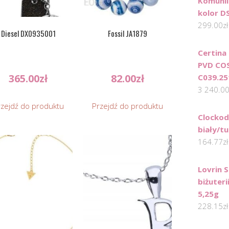
Komunii
kolor D
299.00
zł
Diesel DX0935001
Fossil JA1879
Certina
PVD CO
365.00
zł
82.00
zł
C039.25
3 240.0
rzejdź do produktu
Przejdź do produktu
Clockod
biały/t
164.77
zł
Lovrin 
biżuter
5,25g
228.15
zł