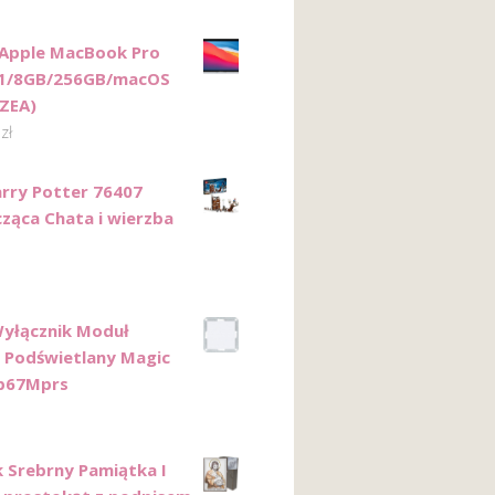
Apple MacBook Pro
M1/8GB/256GB/macOS
ZEA)
0
zł
rry Potter 76407
ząca Chata i wierzba
yłącznik Moduł
 Podświetlany Magic
Wp67Mprs
 Srebrny Pamiątka I