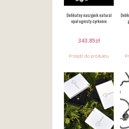
Delikatny naszyjnik natural
Delik
opal ognisty cyrkonie
343.85
zł
Przejdź do produktu
P