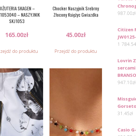
Chrono
BIŻUTERIA SKAGEN –
Chocker Naszyjnik Srebrny
987.00
zł
1053040 – NASZYJNIK
Złocony Księżyc Gwiazdka
SKJ1053
Citizen
165.00
zł
45.00
zł
JW0125
1 784.5
rzejdź do produktu
Przejdź do produktu
Lovrin 
sercami 
BRANSO
947.10
zł
Missgui
Gorseto
31.45
zł
Casio G