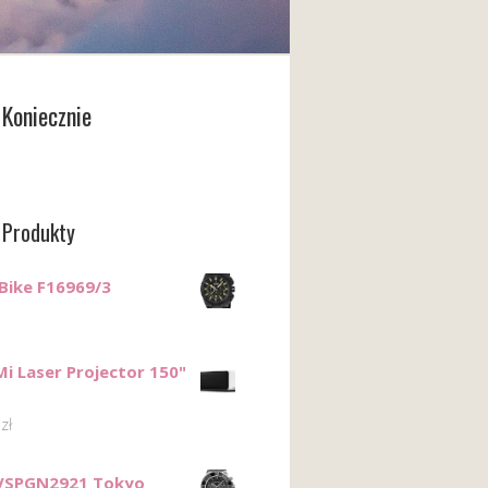
Koniecznie
 Produkty
 Bike F16969/3
Mi Laser Projector 150"
0
zł
 VSPGN2921 Tokyo