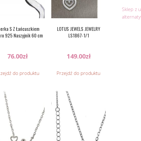
Sklep z 
alternat
terka S Z Łańcuszkiem
LOTUS JEWELS JEWELRY
ro 925 Naszyjnik 60 cm
LS1867-1/1
76.00
zł
149.00
zł
rzejdź do produktu
Przejdź do produktu