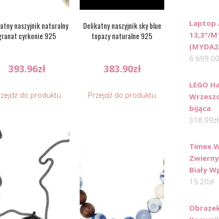
Laptop 
atny naszyjnik naturalny
Delikatny naszyjnik sky blue
13,3"/
granat cyrkonie 925
topazy naturalne 925
(MYDA2
6 699.0
393.96
zł
383.90
zł
LEGO Ha
rzejdź do produktu
Przejdź do produktu
Wrzeszc
bijąca
318.99
zł
Timex W
Zwierny
Biały 
15.20
zł
Obrazek