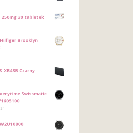
 250mg 30 tabletek
ilfiger Brooklyn
8
S-XB43B Czarny
Everytime Swissmatic
71605100
0
zł
TW2U10800