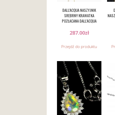
DALL’ACQUA NASZYJNIK
SREBRNY KRAWATKA
NASZ
POZŁACANA DALL’ACQUA
287.00
zł
Przejdź do produktu
P