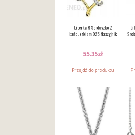
Literka R Serduszko Z
Li
Łańcuszkiem 925 Naszyjnik
Sreb
55.35
zł
Przejdź do produktu
P