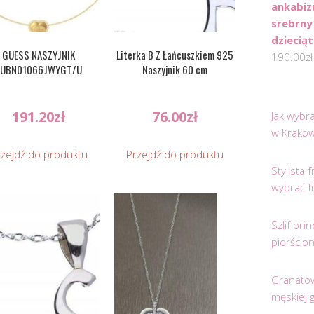
ankabiz
srebrny
dziecią
GUESS NASZYJNIK
Literka B Z Łańcuszkiem 925
190.00
zł
JUBN01066JWYGT/U
Naszyjnik 60 cm
191.20
zł
76.00
zł
Jak wybr
w Krakow
rzejdź do produktu
Przejdź do produktu
Stylista
wybrać f
Szlif pr
pierścio
Granatow
męskiej 