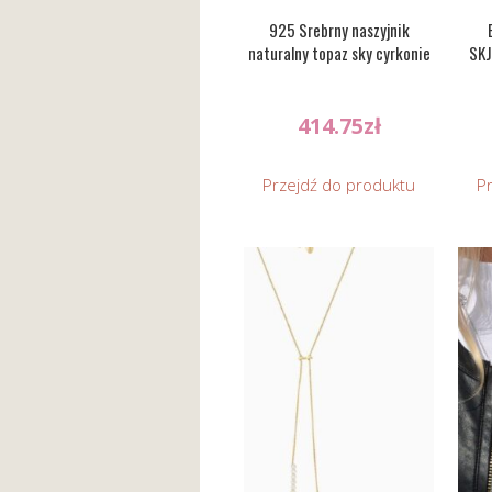
925 Srebrny naszyjnik
naturalny topaz sky cyrkonie
SKJ
414.75
zł
Przejdź do produktu
P