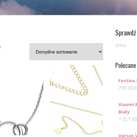
Sprawdź 
zzzzz
w
Polecane
Festina
799.00
zł
Xiaomi 
Biały
7 027.0
Versus