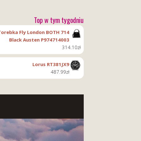
Top w tym tygodniu
Torebka Fly London BOTH 714
Black Austen P974714003
314.10
zł
Lorus RT381JX9
487.99
zł