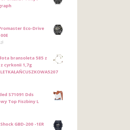
graph
 Promaster Eco-Drive
-00E
4
zł
Złota bransoleta 585 z
z cyrkonii 1,7g
LETKAŁAŃCUSZKOWA5207
ded S71091 Dds
wy Top Fiszbiny L
-Shock GBD-200 -1ER