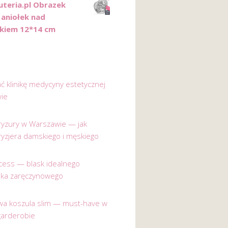
uteria.pl Obrazek
 aniołek nad
tkiem 12*14 cm
ać klinikę medycyny estetycznej
ie
 fryzury w Warszawie — jak
ryzjera damskiego i męskiego
incess — blask idealnego
nka zaręczynowego
a koszula slim — must-have w
garderobie