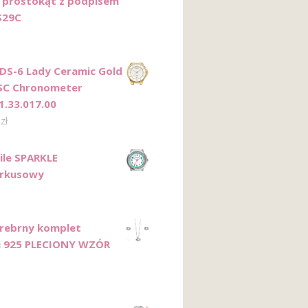
 prostokąt z podpisem
S29C
 DS-6 Lady Ceramic Gold
SC Chronometer
1.33.017.00
0
zł
ile SPARKLE
urkusowy
Srebrny komplet
ii 925 PLECIONY WZÓR