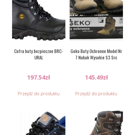
Cofra buty bezpieczne BRC-
Geko Buty Ochronne Model Nr
URAL
7 Nubuk Wysokie S3 Src
197.54
zł
145.49
zł
Przejdź do produktu
Przejdź do produktu