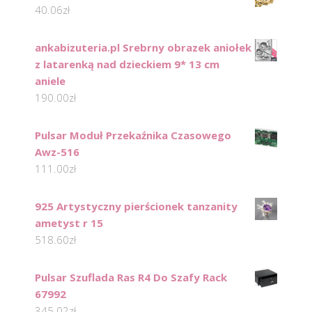
40.06
zł
ankabizuteria.pl Srebrny obrazek aniołek
z latarenką nad dzieckiem 9* 13 cm
aniele
190.00
zł
Pulsar Moduł Przekaźnika Czasowego
Awz-516
111.00
zł
925 Artystyczny pierścionek tanzanity
ametyst r 15
518.60
zł
Pulsar Szuflada Ras R4 Do Szafy Rack
67992
345.02
zł