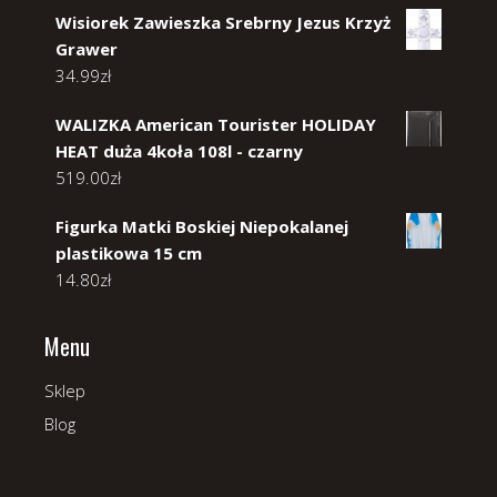
Wisiorek Zawieszka Srebrny Jezus Krzyż
Grawer
34.99
zł
WALIZKA American Tourister HOLIDAY
HEAT duża 4koła 108l - czarny
519.00
zł
Figurka Matki Boskiej Niepokalanej
plastikowa 15 cm
14.80
zł
Menu
Sklep
Blog