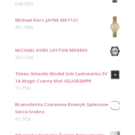
649.99
zł
Michael Kors JAYNE MK7121
431.09
zł
MICHAEL KORS LAYTON MK8893
330.25
zł
Timex Gniazdo Moduł Usb Ładowarka 5V
1A Magic Czarny Mat GŁUSB2MPR
70.75
zł
Bransoletka Czerwona Rzemyk Splecione
Serca Srebro
41.00
zł