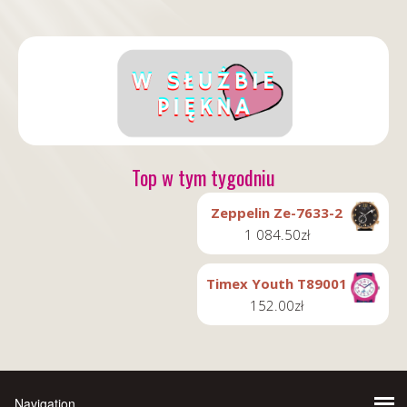
Top w tym tygodniu
Zeppelin Ze-7633-2
1 084.50
zł
Timex Youth T89001
152.00
zł