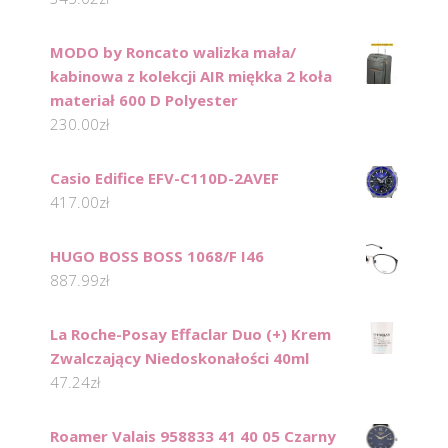
MODO by Roncato walizka mała/
kabinowa z kolekcji AIR miękka 2 koła
materiał 600 D Polyester
230.00
zł
Casio Edifice EFV-C110D-2AVEF
417.00
zł
HUGO BOSS BOSS 1068/F I46
887.99
zł
La Roche-Posay Effaclar Duo (+) Krem
Zwalczający Niedoskonałości 40ml
47.24
zł
Roamer Valais 958833 41 40 05 Czarny