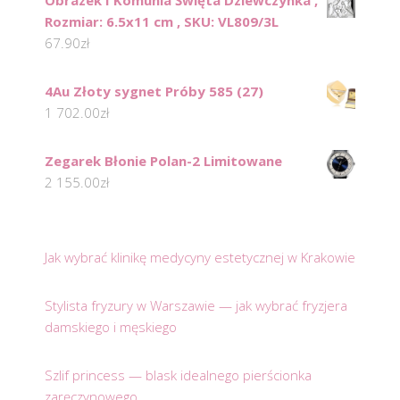
Obrazek I Komunia Święta Dziewczynka ,
Rozmiar: 6.5x11 cm , SKU: VL809/3L
67.90
zł
4Au Złoty sygnet Próby 585 (27)
1 702.00
zł
Zegarek Błonie Polan-2 Limitowane
2 155.00
zł
Jak wybrać klinikę medycyny estetycznej w Krakowie
Stylista fryzury w Warszawie — jak wybrać fryzjera
damskiego i męskiego
Szlif princess — blask idealnego pierścionka
zaręczynowego