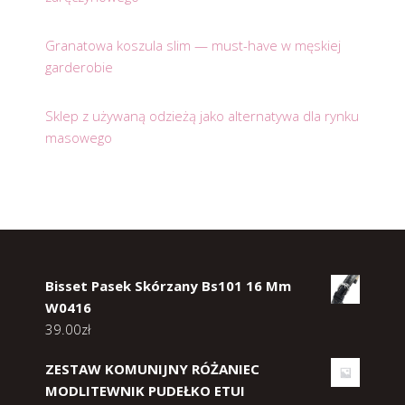
Granatowa koszula slim — must-have w męskiej
garderobie
Sklep z używaną odzieżą jako alternatywa dla rynku
masowego
Bisset Pasek Skórzany Bs101 16 Mm
W0416
39.00
zł
ZESTAW KOMUNIJNY RÓŻANIEC
MODLITEWNIK PUDEŁKO ETUI