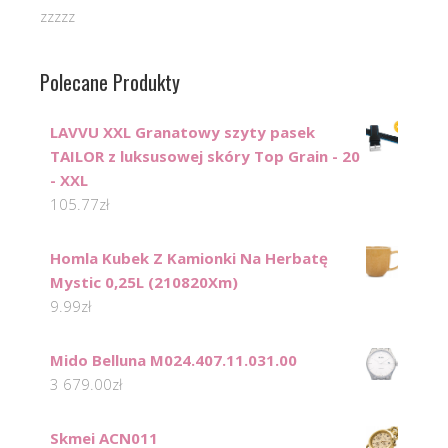
zzzzz
Polecane Produkty
LAVVU XXL Granatowy szyty pasek
TAILOR z luksusowej skóry Top Grain - 20
- XXL
105.77
zł
Homla Kubek Z Kamionki Na Herbatę
Mystic 0,25L (210820Xm)
9.99
zł
Mido Belluna M024.407.11.031.00
3 679.00
zł
Skmei ACN011