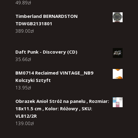
49.89
zł
Timberland BERNARDSTON
TDWGB2131801
389.00
zł
Daft Punk - Discovery (CD)
35.66
zł
BM0714 Reclaimed VINTAGE__NB9
Kolczyki Sztyft
13.95
zł
Obrazek Anioł Stróż na panelu , Rozmiar:
18x11.5 cm , Kolor: Różowy , SKU:
VL812/2R
139.00
zł