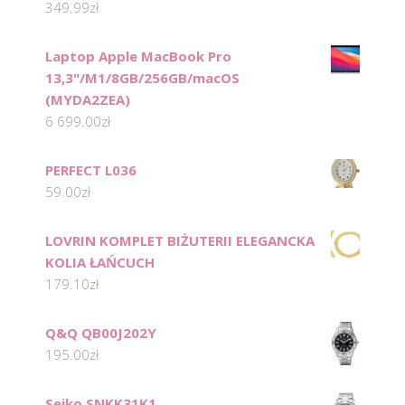
349.99
zł
Laptop Apple MacBook Pro
13,3"/M1/8GB/256GB/macOS
(MYDA2ZEA)
6 699.00
zł
PERFECT L036
59.00
zł
LOVRIN KOMPLET BIŻUTERII ELEGANCKA
KOLIA ŁAŃCUCH
179.10
zł
Q&Q QB00J202Y
195.00
zł
Seiko SNKK31K1