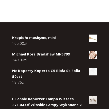
Kropidło mosiężne, mini
165.00
zł
Michael Kors Bradshaw Mk5799
349.00
zł
Nc Koperty Koperta C5 Biała Sk Folia
50szt.
18.76
zł
Il Fanale Reporter Lampa Wisząca
271.04.Of Włoskie Lampy Wykonane Z