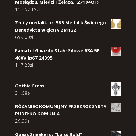
Mosiądzu, Miedzi I Żelaza. (27104OF)
11 457.19
zł
Złoty medalik pr. 585 Medalik Świętego
Benedykta większy ZM122
699.00
zł
Famatel Gniazdo Stałe Siłowe 63A 5P
400V Ip67 24395
117.28
zł
Gothic Cross
31.68
zł
RÓŻANIEC KOMUNIJNY PRZEZROCZYSTY
PUDEŁKO KOMUNIA
29.99
zł
Guess Sneakersy "Luiss Bold"