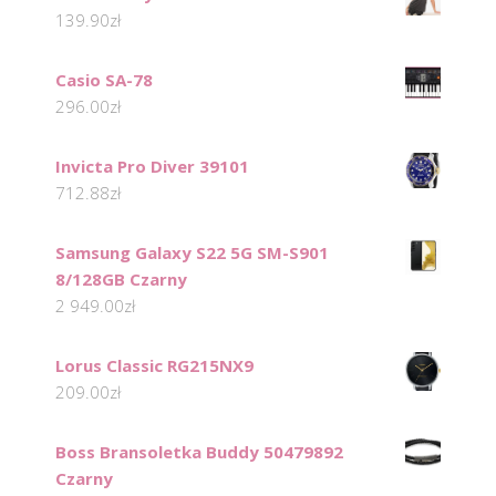
139.90
zł
Casio SA-78
296.00
zł
Invicta Pro Diver 39101
712.88
zł
Samsung Galaxy S22 5G SM-S901
8/128GB Czarny
2 949.00
zł
Lorus Classic RG215NX9
209.00
zł
Boss Bransoletka Buddy 50479892
Czarny