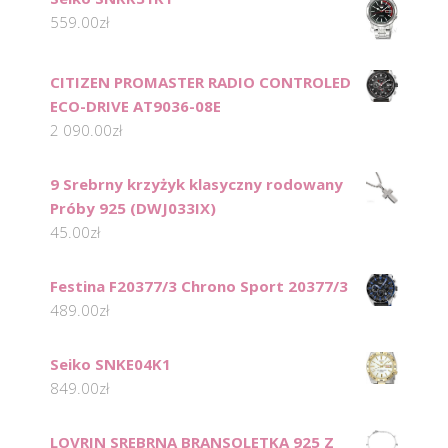
559.00
zł
CITIZEN PROMASTER RADIO CONTROLED
ECO-DRIVE AT9036-08E
2 090.00
zł
9 Srebrny krzyżyk klasyczny rodowany
Próby 925 (DWJ033IX)
45.00
zł
Festina F20377/3 Chrono Sport 20377/3
489.00
zł
Seiko SNKE04K1
849.00
zł
LOVRIN SREBRNA BRANSOLETKA 925 Z