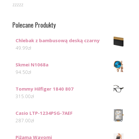
zzzzz
Polecane Produkty
Chlebak z bambusową deską czarny
49.99
zł
Skmei N1068a
94.50
zł
Tommy Hilfiger 1840 807
315.00
zł
Casio LTP-1234PSG-7AEF
287.00
zł
Piżama Wayomi