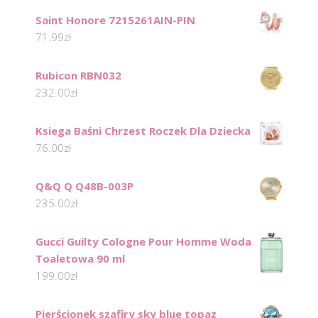
Saint Honore 7215261AIN-PIN
71.99
zł
Rubicon RBN032
232.00
zł
Ksiega Baśni Chrzest Roczek Dla Dziecka
76.00
zł
Q&Q Q Q48B-003P
235.00
zł
Gucci Guilty Cologne Pour Homme Woda
Toaletowa 90 ml
199.00
zł
Pierścionek szafiry sky blue topaz