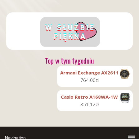
Top w tym tygodniu
Armani Exchange AX2611
764.00
zł
Casio Retro A168WA-1W
351.12
zł