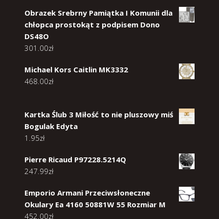
Obrazek Srebrny Pamiątka I Komunii dla
chłopca prostokąt z podpisem Dono
DS48O
301.00
zł
Michael Kors Caitlin MK3332
468.00
zł
Kartka Ślub 3 Miłość to nie pluszowy miś
Bogulak Edyta
1.95
zł
Pierre Ricaud P97228.5214Q
247.99
zł
Emporio Armani Przeciwsłoneczne
Okulary Ea 4160 50881W 55 Rozmiar M
452.00
zł