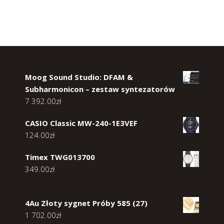
Moog Sound Studio: DFAM &
Subharmonicon – zestaw syntezatorów
7 392.00
zł
CASIO Classic MW-240-1E3VEF
124.00
zł
Timex TWG013700
349.00
zł
4Au Złoty sygnet Próby 585 (27)
1 702.00
zł