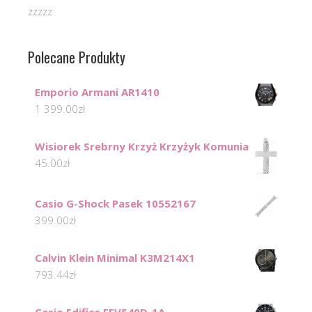
zzzzz
Polecane Produkty
Emporio Armani AR1410
1 399.00
zł
Wisiorek Srebrny Krzyż Krzyżyk Komunia
45.00
zł
Casio G-Shock Pasek 10552167
399.00
zł
Calvin Klein Minimal K3M214X1
793.44
zł
Casio Edifice EFV540D-1A