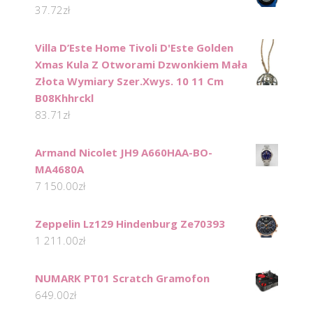
37.72
zł
Villa D’Este Home Tivoli D'Este Golden
Xmas Kula Z Otworami Dzwonkiem Mała
Złota Wymiary Szer.Xwys. 10 11 Cm
B08Khhrckl
83.71
zł
Armand Nicolet JH9 A660HAA-BO-
MA4680A
7 150.00
zł
Zeppelin Lz129 Hindenburg Ze70393
1 211.00
zł
NUMARK PT01 Scratch Gramofon
649.00
zł