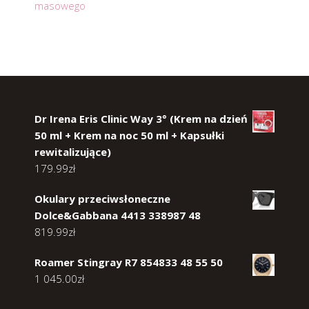
masowego
Dr Irena Eris Clinic Way 3° (Krem na dzień
50 ml + Krem na noc 50 ml + Kapsułki
rewitalizujące)
179.99
zł
Okulary przeciwsłoneczne
Dolce&Gabbana 4413 338987 48
819.99
zł
Roamer Stingray R7 854833 48 55 50
1 045.00
zł