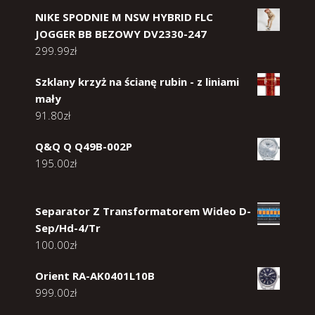
NIKE SPODNIE M NSW HYBRID FLC
JOGGER BB BEZOWY DV2330-247
299.99
zł
Szklany krzyż na ścianę rubin - z liniami
mały
91.80
zł
Q&Q Q Q49B-002P
195.00
zł
Separator Z Transformatorem Wideo D-
Sep/Hd-4/Tr
100.00
zł
Orient RA-AK0401L10B
999.00
zł