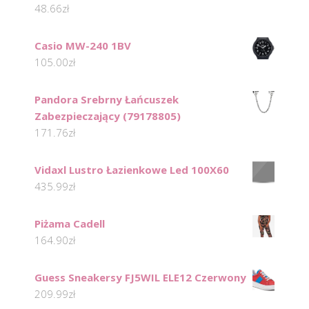
48.66
zł
Casio MW-240 1BV
105.00
zł
Pandora Srebrny Łańcuszek
Zabezpieczający (79178805)
171.76
zł
Vidaxl Lustro Łazienkowe Led 100X60
435.99
zł
Piżama Cadell
164.90
zł
Guess Sneakersy FJ5WIL ELE12 Czerwony
209.99
zł