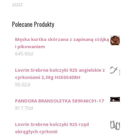
zzzzz
Polecane Produkty
Męska kurtka skórzana z zapinaną stójką
i pikowaniem
645.90
zł
Lovrin Srebrne kolczyki 925 angielskie z
cyrkoniami 2,38g HSE0045RH
96.02
zł
PANDORA BRANSOLETKA 589046C01-17
817.70
zł
Lovrin Srebrne kolczyki 925 rząd
okrągłych cyrkonii