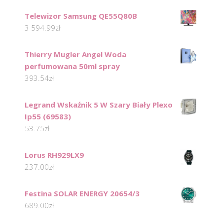
Telewizor Samsung QE55Q80B
3 594.99
zł
Thierry Mugler Angel Woda
perfumowana 50ml spray
393.54
zł
Legrand Wskaźnik 5 W Szary Biały Plexo
Ip55 (69583)
53.75
zł
Lorus RH929LX9
237.00
zł
Festina SOLAR ENERGY 20654/3
689.00
zł