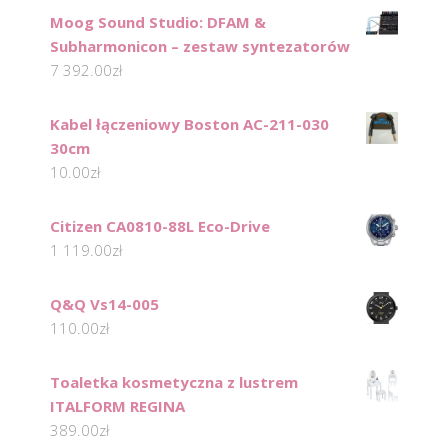
Moog Sound Studio: DFAM &
Subharmonicon – zestaw syntezatorów
7 392.00
zł
Kabel łączeniowy Boston AC-211-030
30cm
10.00
zł
Citizen CA0810-88L Eco-Drive
1 119.00
zł
Q&Q Vs14-005
110.00
zł
Toaletka kosmetyczna z lustrem
ITALFORM REGINA
389.00
zł