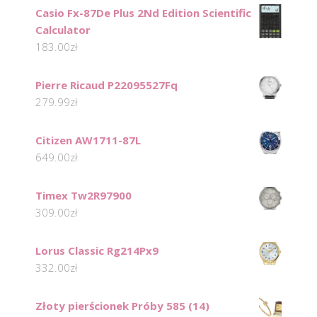
Casio Fx-87De Plus 2Nd Edition Scientific
Calculator
183.00
zł
Pierre Ricaud P22095527Fq
279.99
zł
Citizen AW1711-87L
649.00
zł
Timex Tw2R97900
309.00
zł
Lorus Classic Rg214Px9
332.00
zł
Złoty pierścionek Próby 585 (14)