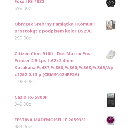
Fossil FS 4832
699.00
zł
Obrazek Srebrny Pamiątka I Komunii
prostokąt z podpisem kolor DS29C
299.00
zł
Citizen Cbm-910Ii - Dot Matrix Pos
Printer 2.5 Lps 1.62x2.4mm
Katakana,Pc437,Pc858,Pc860,Pc863,Pc865,Wp
c1252 0.13 µ (CBM91024RF2A)
1 088.08
zł
Casio FX-5800P
349.00
zł
FESTINA MADEMOISELLE 20593/2
483.00
zł