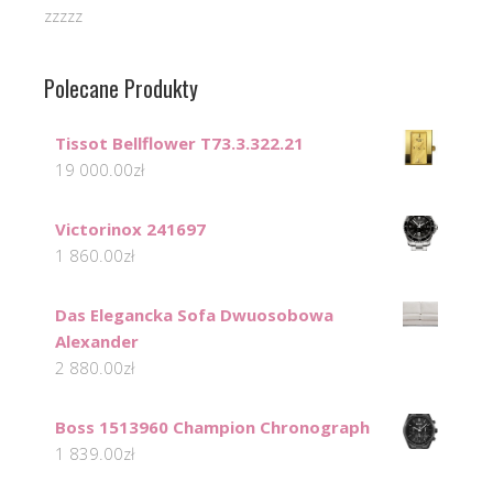
zzzzz
Polecane Produkty
Tissot Bellflower T73.3.322.21
19 000.00
zł
Victorinox 241697
1 860.00
zł
Das Elegancka Sofa Dwuosobowa
Alexander
2 880.00
zł
Boss 1513960 Champion Chronograph
1 839.00
zł