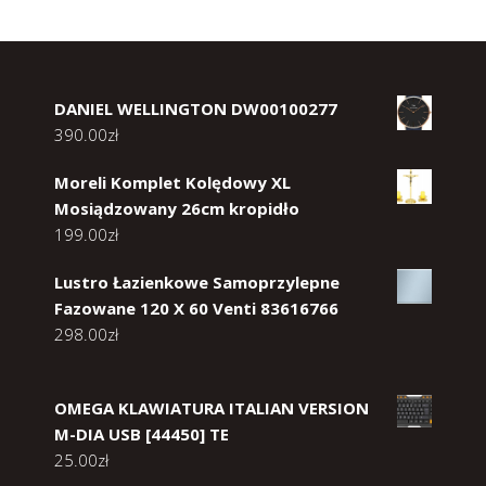
DANIEL WELLINGTON DW00100277
390.00
zł
Moreli Komplet Kolędowy XL
Mosiądzowany 26cm kropidło
199.00
zł
Lustro Łazienkowe Samoprzylepne
Fazowane 120 X 60 Venti 83616766
298.00
zł
OMEGA KLAWIATURA ITALIAN VERSION
M-DIA USB [44450] TE
25.00
zł