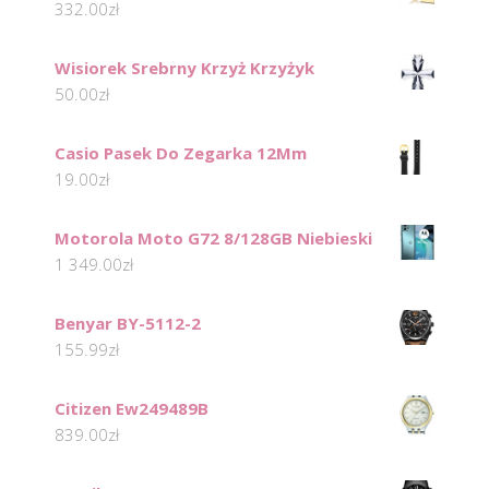
332.00
zł
Wisiorek Srebrny Krzyż Krzyżyk
50.00
zł
Casio Pasek Do Zegarka 12Mm
19.00
zł
Motorola Moto G72 8/128GB Niebieski
1 349.00
zł
Benyar BY-5112-2
155.99
zł
Citizen Ew249489B
839.00
zł