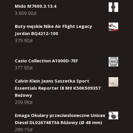
Mido M7600.3.13.4
3 609.00
zł
Buty męskie Nike Air Flight Legacy
Jordan BQ4212-100
379.90
zł
Casio Collection A1000D-7EF
377.90
zł
Calvin Klein Jeans Saszetka Sport
Essentials Reporter I8 M0 K50K509357
Beżowy
209.99
zł
Emaga Okulary przeciwsłoneczne Unisex
Diesel DL02674873A Różowy (Ø 48 mm)
289.15
zł