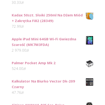
30.33
zł
Kadax 50szt. Słoiki 250ml Na Dżem Miód
+ Zakrętka Fi82 (28349)
72.99
zł
Apple iPad Mini 64GB Wi-Fi Gwiezdna
Szarość (MK7M3FDA)
2 979.00
zł
Palmer Pocket Amp Mk 2
524.00
zł
Kalkulator Na Biurko Vector Dk-209
Czarny
47.76
zł
Citizen AW0110-82E Eco-Drive