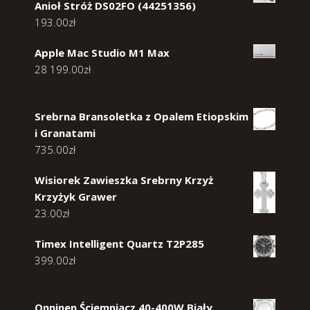
Anioł Stróż DS02FO (44251356)
193.00
zł
Apple Mac Studio M1 Max
28 199.00
zł
Srebrna Bransoletka z Opalem Etiopskim
i Granatami
735.00
zł
Wisiorek Zawieszka Srebrny Krzyż
Krzyżyk Grawer
23.00
zł
Timex Intelligent Quartz T2P285
399.00
zł
Onninen Ściemniacz 40-400W Biały