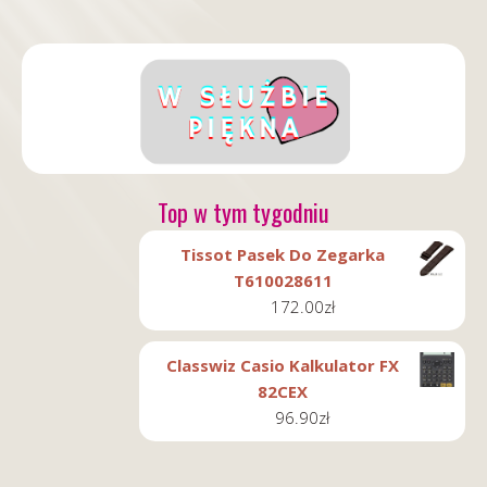
Top w tym tygodniu
Tissot Pasek Do Zegarka
T610028611
172.00
zł
Classwiz Casio Kalkulator FX
82CEX
96.90
zł