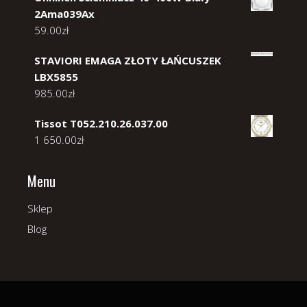
2Ama039Ax
59.00
zł
STAVIORI EMAGA ZŁOTY ŁAŃCUSZEK
LBX5855
985.00
zł
Tissot T052.210.26.037.00
1 650.00
zł
Menu
Sklep
Blog