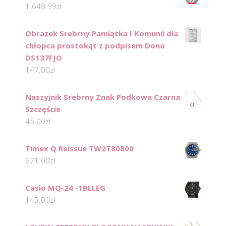
1 648.99
zł
Obrazek Srebrny Pamiątka I Komunii dla
chłopca prostokąt z podpisem Dono
DS137FJO
147.00
zł
Naszyjnik Srebrny Znak Podkowa Czarna
Szczęście
45.00
zł
Timex Q Reissue TW2T80800
671.00
zł
Casio MQ-24 -1BLLEG
143.00
zł