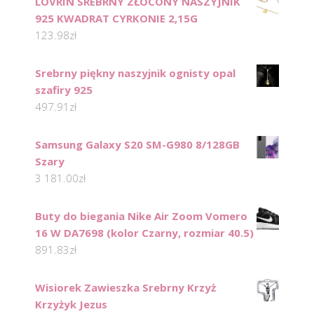
LOVRIN SREBRNY ZŁOCONY NASZYJNIK
925 KWADRAT CYRKONIE 2,15G
123.98
zł
Srebrny piękny naszyjnik ognisty opal
szafiry 925
497.91
zł
Samsung Galaxy S20 SM-G980 8/128GB
Szary
3 181.00
zł
Buty do biegania Nike Air Zoom Vomero
16 W DA7698 (kolor Czarny, rozmiar 40.5)
891.83
zł
Wisiorek Zawieszka Srebrny Krzyż
Krzyżyk Jezus