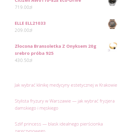
719.00
zł
ELLE ELL21033
209.00
zł
Złocona Bransoletka Z Onyksem 20g
srebro próba 925
430.50
zł
Jak wybrać klinikę medycyny estetycznej w Krakowie
Stylista fryzury w Warszawie — jak wybrać fryzjera
damskiego i męskiego
Szlif princess — blask idealnego pierścionka
zaręczynowego