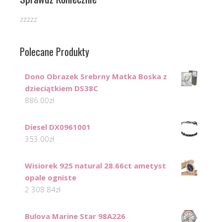
zzzzz
Polecane Produkty
Dono Obrazek Srebrny Matka Boska z
dzieciątkiem DS38C
886.00
zł
Diesel DX0961001
353.00
zł
Wisiorek 925 natural 28.66ct ametyst
opale ogniste
2 308.84
zł
Bulova Marine Star 98A226