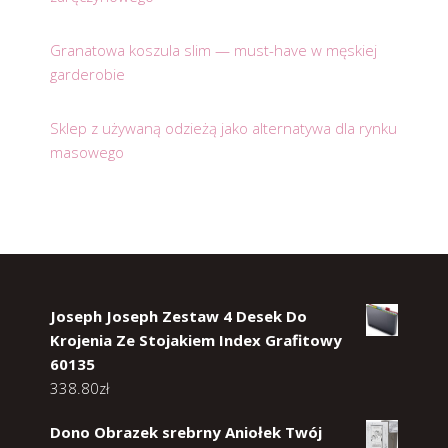
Granatowa koszula slim — must-have w męskiej
garderobie
Sklep z używaną odzieżą jako alternatywa dla rynku
masowego
Joseph Joseph Zestaw 4 Desek Do
Krojenia Ze Stojakiem Index Grafitowy
60135
338.80
zł
Dono Obrazek srebrny Aniołek Twój