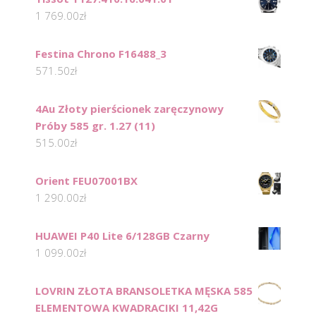
1 769.00
zł
Festina Chrono F16488_3
571.50
zł
4Au Złoty pierścionek zaręczynowy
Próby 585 gr. 1.27 (11)
515.00
zł
Orient FEU07001BX
1 290.00
zł
HUAWEI P40 Lite 6/128GB Czarny
1 099.00
zł
LOVRIN ZŁOTA BRANSOLETKA MĘSKA 585
ELEMENTOWA KWADRACIKI 11,42G