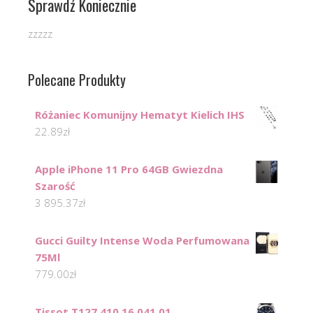
Sprawdź Koniecznie
zzzzz
Polecane Produkty
Różaniec Komunijny Hematyt Kielich IHS
22.89
zł
Apple iPhone 11 Pro 64GB Gwiezdna
Szarość
3 895.37
zł
Gucci Guilty Intense Woda Perfumowana
75Ml
779.00
zł
Tissot T127.410.16.041.01