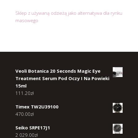
Sklep z używaną odzieżą jako alternatywa dla rynku
masowego
Veoli Botanica 20 Seconds Magic Eye
Treatment Serum Pod Oczy I Na Powieki
15ml
111.20
zł
Timex TW2U39100
470.00
zł
Seiko SRPE17J1
2 029.00
zł