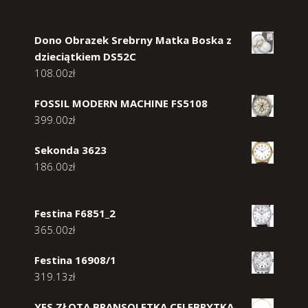
Dono Obrazek Srebrny Matka Boska z
dzieciątkiem DS52C
108.00
zł
FOSSIL MODERN MACHINE FS5108
399.00
zł
Sekonda 3623
186.00
zł
Festina F6851_2
365.00
zł
Festina 16908/1
319.13
zł
YES ZŁOTA BRANSOLETKA CELEBRYTKA