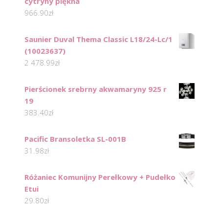
cytryny piękna
966.90
zł
Saunier Duval Thema Classic L18/24-Lc/1
(10023637)
2 478.99
zł
Pierścionek srebrny akwamaryny 925 r
19
383.40
zł
Pacific Bransoletka SL-001B
31.98
zł
Różaniec Komunijny Perełkowy + Pudełko
Etui
29.80
zł