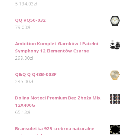
5 134.03
zł
QQ VQ50-032
79.00
zł
Ambition Komplet Garnków I Patelni
Symphony 12 Elementów Czarne
299.00
zł
Q&Q Q Q48B-003P
235.00
zł
Dolina Noteci Premium Bez Zboża Mix
12X400G
65.13
zł
Bransoletka 925 srebrna naturalne