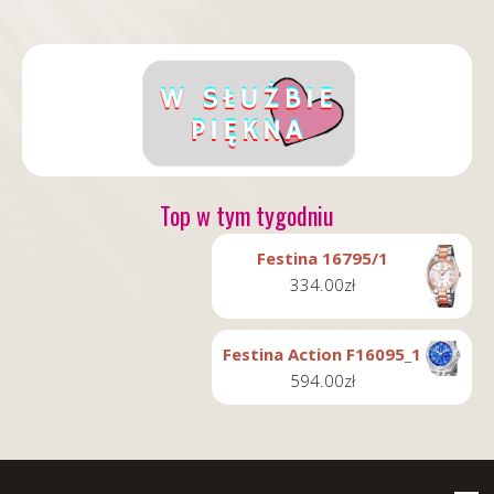
Top w tym tygodniu
Festina 16795/1
334.00
zł
Festina Action F16095_1
594.00
zł