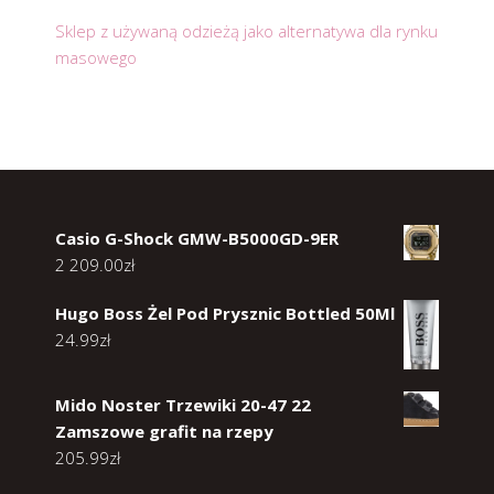
Sklep z używaną odzieżą jako alternatywa dla rynku
masowego
Casio G-Shock GMW-B5000GD-9ER
2 209.00
zł
Hugo Boss Żel Pod Prysznic Bottled 50Ml
24.99
zł
Mido Noster Trzewiki 20-47 22
Zamszowe grafit na rzepy
205.99
zł