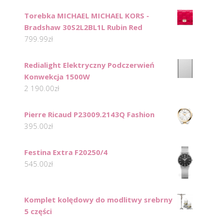
Torebka MICHAEL MICHAEL KORS -
Bradshaw 30S2L2BL1L Rubin Red
799.99
zł
Redialight Elektryczny Podczerwień
Konwekcja 1500W
2 190.00
zł
Pierre Ricaud P23009.2143Q Fashion
395.00
zł
Festina Extra F20250/4
545.00
zł
Komplet kolędowy do modlitwy srebrny
5 części