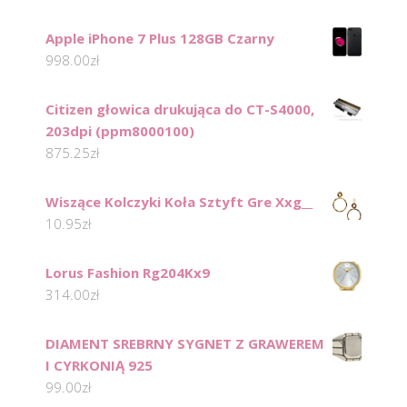
Apple iPhone 7 Plus 128GB Czarny
998.00
zł
Citizen głowica drukująca do CT-S4000,
203dpi (ppm8000100)
875.25
zł
Wiszące Kolczyki Koła Sztyft Gre Xxg__
10.95
zł
Lorus Fashion Rg204Kx9
314.00
zł
DIAMENT SREBRNY SYGNET Z GRAWEREM
I CYRKONIĄ 925
99.00
zł