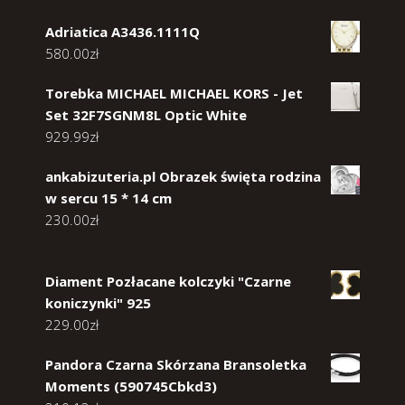
Adriatica A3436.1111Q
580.00
zł
Torebka MICHAEL MICHAEL KORS - Jet
Set 32F7SGNM8L Optic White
929.99
zł
ankabizuteria.pl Obrazek święta rodzina
w sercu 15 * 14 cm
230.00
zł
Diament Pozłacane kolczyki "Czarne
koniczynki" 925
229.00
zł
Pandora Czarna Skórzana Bransoletka
Moments (590745Cbkd3)