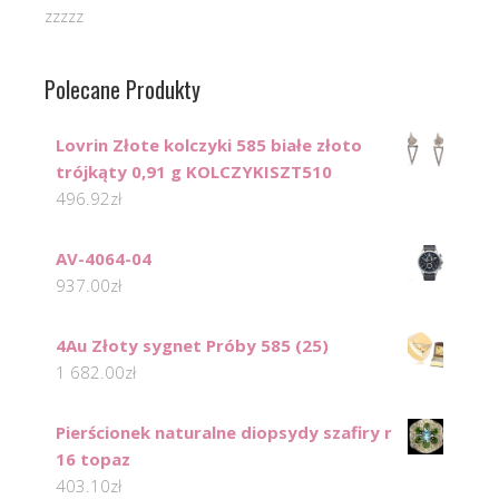
zzzzz
Polecane Produkty
Lovrin Złote kolczyki 585 białe złoto
trójkąty 0,91 g KOLCZYKISZT510
496.92
zł
AV-4064-04
937.00
zł
4Au Złoty sygnet Próby 585 (25)
1 682.00
zł
Pierścionek naturalne diopsydy szafiry r
16 topaz
403.10
zł