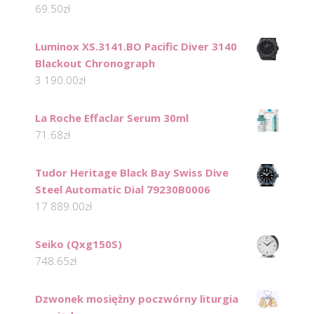
69.50
zł
Luminox XS.3141.BO Pacific Diver 3140
Blackout Chronograph
3 190.00
zł
La Roche Effaclar Serum 30ml
71.68
zł
Tudor Heritage Black Bay Swiss Dive
Steel Automatic Dial 79230B0006
17 889.00
zł
Seiko (Qxg150S)
748.65
zł
Dzwonek mosiężny poczwórny liturgia