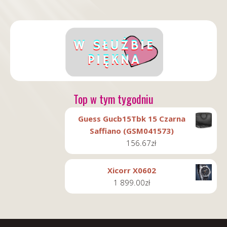
Top w tym tygodniu
Guess Gucb15Tbk 15 Czarna
Saffiano (GSM041573)
156.67
zł
Xicorr X0602
1 899.00
zł