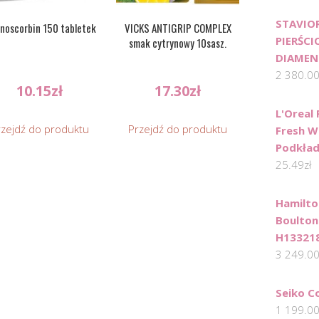
STAVIO
noscorbin 150 tabletek
VICKS ANTIGRIP COMPLEX
PIERŚCI
smak cytrynowy 10sasz.
DIAMEN
2 380.0
10.15
zł
17.30
zł
L'Oreal 
rzejdź do produktu
Przejdź do produktu
Fresh W
Podkład
25.49
zł
Hamilto
Boulton
H13321
3 249.0
Seiko C
1 199.0