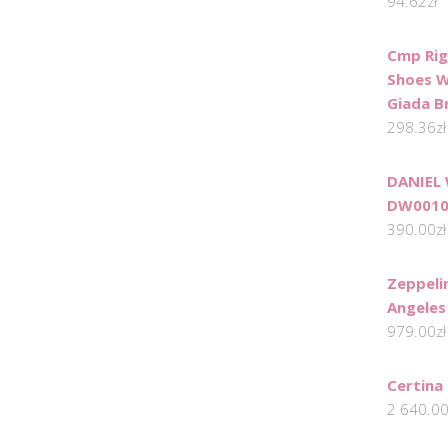
94.62
zł
Cmp Rig
Shoes W
Giada B
298.36
zł
DANIEL
DW0010
390.00
zł
Zeppeli
Angeles
979.00
zł
Certina
2 640.0