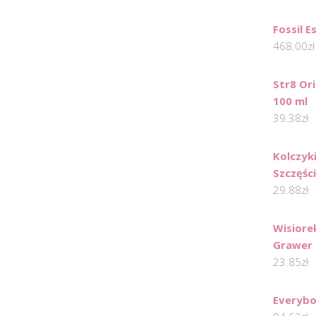
Fossil 
468.00
zł
Str8 Or
100 ml
39.38
zł
Kolczyk
Szczęści
29.88
zł
Wisiore
Grawer
23.85
zł
Everybo