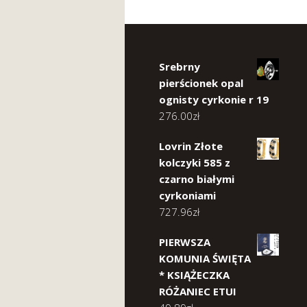
Srebrny
pierścionek opal
ognisty cyrkonie r 19
276.00
zł
Lovrin Złote
kolczyki 585 z
czarno białymi
cyrkoniami
727.96
zł
PIERWSZA
KOMUNIA ŚWIĘTA
* KSIĄŻECZKA
RÓŻANIEC ETUI