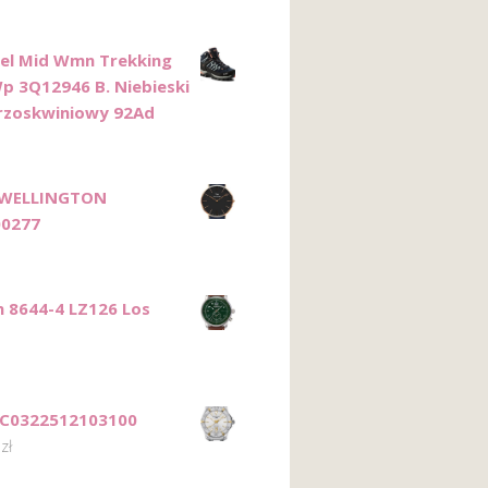
el Mid Wmn Trekking
p 3Q12946 B. Niebieski
rzoskwiniowy 92Ad
 WELLINGTON
0277
n 8644-4 LZ126 Los
 C0322512103100
0
zł