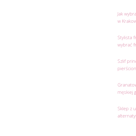
Jak wybr
w Krakow
Stylista
wybrać f
Szlif pr
pierścio
Granatow
męskiej 
Sklep z 
alternat