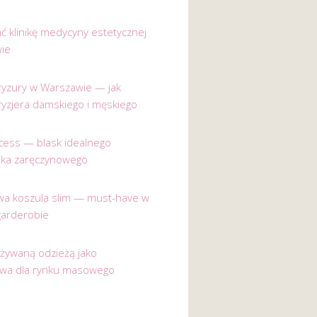
ać klinikę medycyny estetycznej
ie
 fryzury w Warszawie — jak
ryzjera damskiego i męskiego
incess — blask idealnego
nka zaręczynowego
a koszula slim — must-have w
garderobie
używaną odzieżą jako
ywa dla rynku masowego