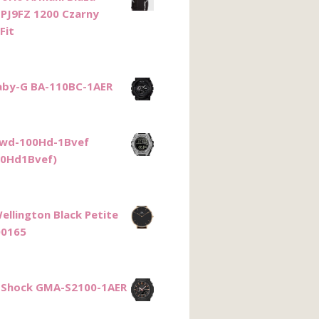
PJ9FZ 1200 Czarny
Fit
aby-G BA-110BC-1AER
Mwd-100Hd-1Bvef
0Hd1Bvef)
ellington Black Petite
0165
-Shock GMA-S2100-1AER