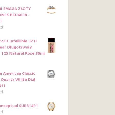
RI EMAGA ZŁOTY
ONEK PZD6008 -
T
0
zł
Paris Infaillible 32 H
ear Długotrwały
 125 Natural Rose 30ml
n American Classic
 Quartz White Dial
811
0
zł
onceptual SUR314P1
0
zł