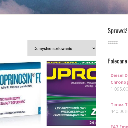
Sprawdź 
zzzzz
Polecane
Diesel 
Chrono
1 095.0
Timex 
440.00
zł
EA7 Emp