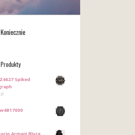
Koniecznie
 Produkty
DZ4627 Spiked
graph
0
zł
Tw4B17000
orio Armani Bluza