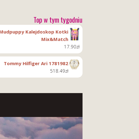
Top w tym tygodniu
Mudpuppy Kalejdoskop Kotki
Mix&Match
17.90
zł
Tommy Hilfiger Ari 1781982
518.49
zł