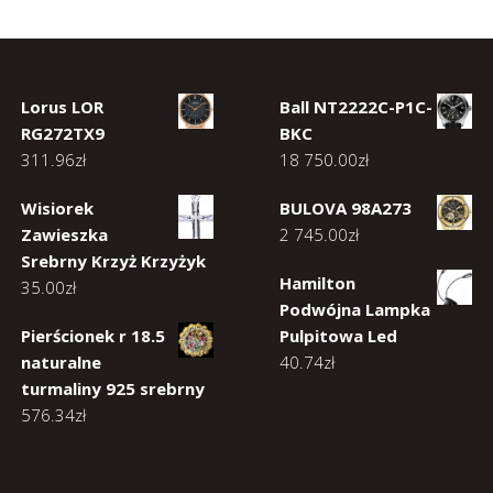
Lorus LOR
Ball NT2222C-P1C-
RG272TX9
BKC
311.96
zł
18 750.00
zł
Wisiorek
BULOVA 98A273
Zawieszka
2 745.00
zł
Srebrny Krzyż Krzyżyk
Hamilton
35.00
zł
Podwójna Lampka
Pierścionek r 18.5
Pulpitowa Led
naturalne
40.74
zł
turmaliny 925 srebrny
576.34
zł