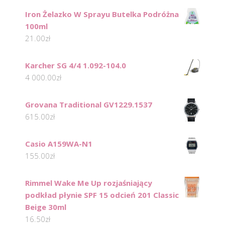
Iron Żelazko W Sprayu Butelka Podróżna
100ml
21.00
zł
Karcher SG 4/4 1.092-104.0
4 000.00
zł
Grovana Traditional GV1229.1537
615.00
zł
Casio A159WA-N1
155.00
zł
Rimmel Wake Me Up rozjaśniający
podkład płynie SPF 15 odcień 201 Classic
Beige 30ml
16.50
zł