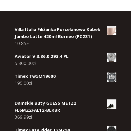
Villa Italia Filiżanka Porcelanowa Kubek
Jumbo Latte 420ml Borneo (PC281)
10.85
zł
Aviator V.3.36.0.293.4 PL
5 800.00
zł
Timex Tw5M19600
195.00
zł
Damskie Buty GUESS METZ2
FL6MZ2FAL12-BLKBR
369.99
zł
Timex Easy Rider T2N794