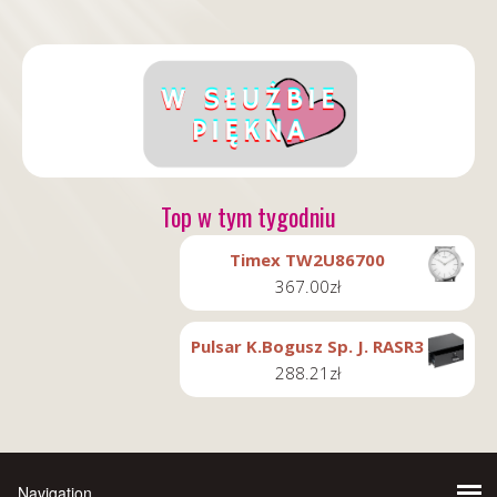
Top w tym tygodniu
Timex TW2U86700
367.00
zł
Pulsar K.Bogusz Sp. J. RASR3
288.21
zł