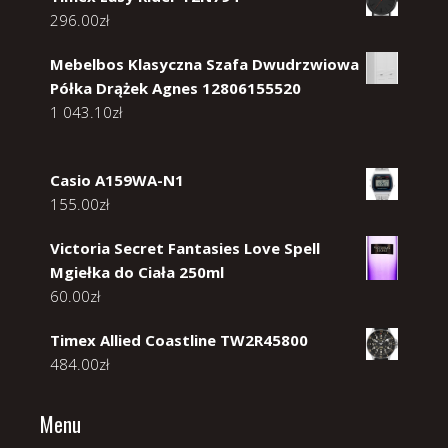
296.00
zł
Mebelbos Klasyczna Szafa Dwudrzwiowa
Półka Drążek Agnes 12806155520
1 043.10
zł
Casio A159WA-N1
155.00
zł
Victoria Secret Fantasies Love Spell
Mgiełka do Ciała 250ml
60.00
zł
Timex Allied Coastline TW2R45800
484.00
zł
Menu