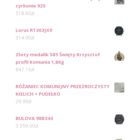
cyrkonie 925
518.60
zł
Lorus RT303JX9
314.00
zł
Złoty medalik 585 Święty Krzysztof
profil Komunia 1,86g
947.15
zł
RÓŻANIEC KOMUNIJNY PRZEZROCZYSTY
KIELICH + PUDEŁKO
29.99
zł
BULOVA 98B343
3 359.00
zł