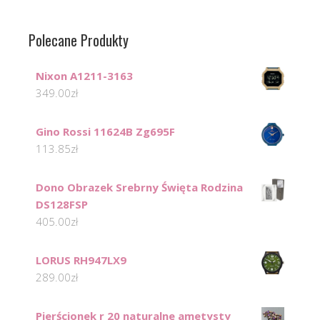
Polecane Produkty
Nixon A1211-3163
349.00
zł
Gino Rossi 11624B Zg695F
113.85
zł
Dono Obrazek Srebrny Święta Rodzina
DS128FSP
405.00
zł
LORUS RH947LX9
289.00
zł
Pierścionek r 20 naturalne ametysty