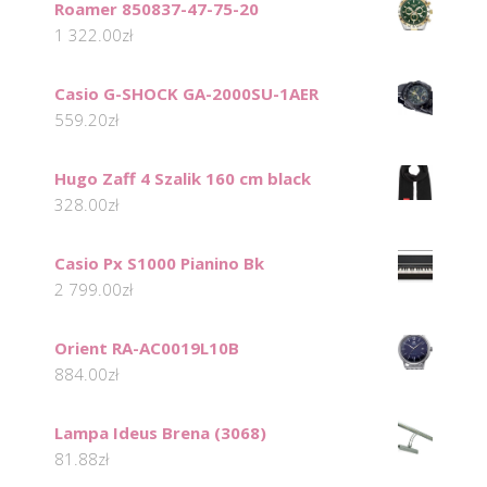
Roamer 850837-47-75-20
1 322.00
zł
Casio G-SHOCK GA-2000SU-1AER
559.20
zł
Hugo Zaff 4 Szalik 160 cm black
328.00
zł
Casio Px S1000 Pianino Bk
2 799.00
zł
Orient RA-AC0019L10B
884.00
zł
Lampa Ideus Brena (3068)
81.88
zł