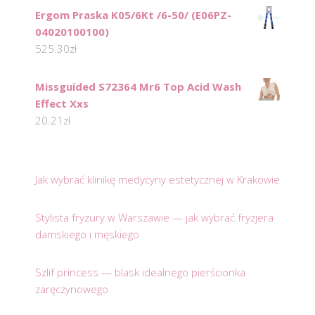
Ergom Praska K05/6Kt /6-50/ (E06PZ-
04020100100)
525.30
zł
Missguided S72364 Mr6 Top Acid Wash
Effect Xxs
20.21
zł
Jak wybrać klinikę medycyny estetycznej w Krakowie
Stylista fryzury w Warszawie — jak wybrać fryzjera
damskiego i męskiego
Szlif princess — blask idealnego pierścionka
zaręczynowego