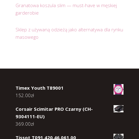
Granatowa koszula slim — must-have w męskiej
garderobie
Sklep z używaną odzieżą jako alternatywa dla rynku
masowego
Timex Youth T89001
152.00
zł
Corsair Scimitar PRO Czarny (CH-
9304111-EU)
369.00
zł
Tissot T091.420.46.061.00