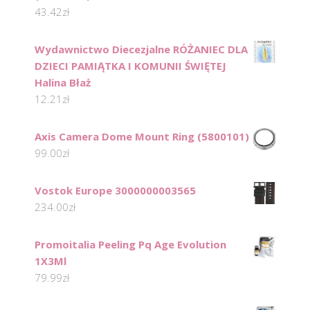
43.42
zł
Wydawnictwo Diecezjalne RÓŻANIEC DLA
DZIECI PAMIĄTKA I KOMUNII ŚWIĘTEJ
Halina Błaż
12.21
zł
Axis Camera Dome Mount Ring (5800101)
99.00
zł
Vostok Europe 3000000003565
234.00
zł
Promoitalia Peeling Pq Age Evolution
1X3Ml
79.99
zł