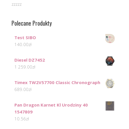
zzzzz
Polecane Produkty
Test SIBO
140.00
zł
Diesel DZ7452
1 259.00
zł
Timex TW2V57700 Classic Chronograph
689.00
zł
Pan Dragon Karnet Kl Urodziny 40
1547809
10.56
zł