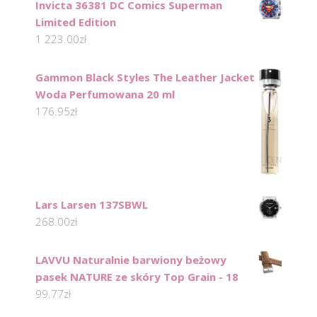
Invicta 36381 DC Comics Superman
Limited Edition
1 223.00
zł
Gammon Black Styles The Leather Jacket
Woda Perfumowana 20 ml
176.95
zł
Lars Larsen 137SBWL
268.00
zł
LAVVU Naturalnie barwiony beżowy
pasek NATURE ze skóry Top Grain - 18
99.77
zł