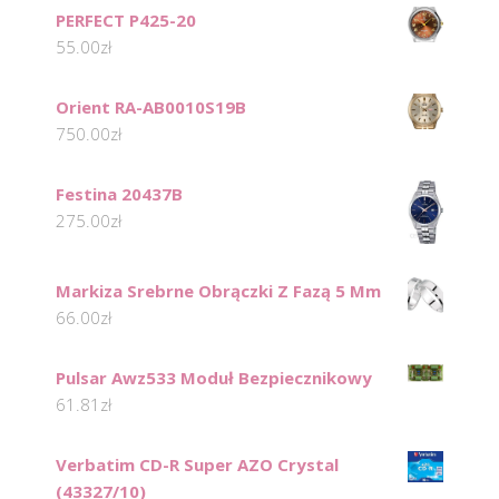
PERFECT P425-20
55.00
zł
Orient RA-AB0010S19B
750.00
zł
Festina 20437B
275.00
zł
Markiza Srebrne Obrączki Z Fazą 5 Mm
66.00
zł
Pulsar Awz533 Moduł Bezpiecznikowy
61.81
zł
Verbatim CD-R Super AZO Crystal
(43327/10)