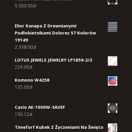
5 500.00
zł
Elior Kanapa Z Drewnianymi
Podłokietnikami Dolores 57 Kolorów
19149
2 338.00
zł
LOTUS JEWELS JEWELRY LP1859-2/3
229.00
zł
Komono W4258
135.00
zł
Casio AE-1000W-3AVEF
150.12
zł
Timeforf Kubek Z Życzeniami Na Święta