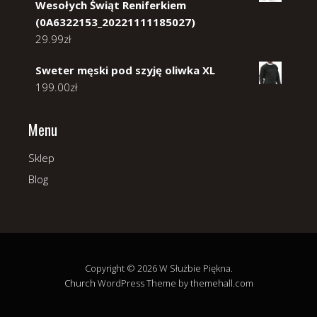
Wesołych Świąt Reniferkiem
(0A6322153_20221111185027)
29.99
zł
Sweter męski pod szyję oliwka XL
199.00
zł
Menu
Sklep
Blog
Copyright © 2026 W Służbie Piękna.
Church
WordPress Theme by themehall.com