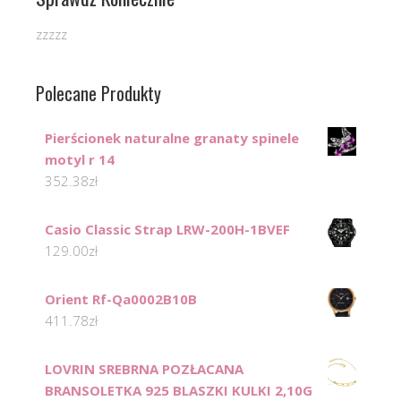
zzzzz
Polecane Produkty
Pierścionek naturalne granaty spinele
motyl r 14
352.38
zł
Casio Classic Strap LRW-200H-1BVEF
129.00
zł
Orient Rf-Qa0002B10B
411.78
zł
LOVRIN SREBRNA POZŁACANA
BRANSOLETKA 925 BLASZKI KULKI 2,10G