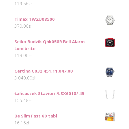
119.56
zł
Timex TW2U08500
370.00
zł
Seiko Budzik Qhk058R Bell Alarm
Lumibrite
119.00
zł
Certina C032.451.11.047.00
3 040.00
zł
Łańcuszek Staviori /LSX6018/ 45
155.48
zł
Be Slim Fast 60 tabl
16.15
zł