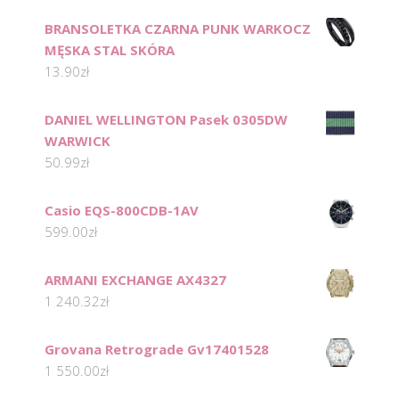
BRANSOLETKA CZARNA PUNK WARKOCZ
MĘSKA STAL SKÓRA
13.90
zł
DANIEL WELLINGTON Pasek 0305DW
WARWICK
50.99
zł
Casio EQS-800CDB-1AV
599.00
zł
ARMANI EXCHANGE AX4327
1 240.32
zł
Grovana Retrograde Gv17401528
1 550.00
zł