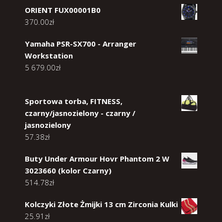
ORIENT FUX00001B0
370.00
zł
Yamaha PSR-SX700 - Arranger
Workstation
5 679.00
zł
Sportowa torba, FITNESS,
czarny/jasnozielony - czarny /
jasnozielony
57.38
zł
Buty Under Armour Hovr Phantom 2 W
3023660 (kolor Czarny)
514.78
zł
Kolczyki Złote Żmijki 13 cm Zirconia Kulki
25.91
zł