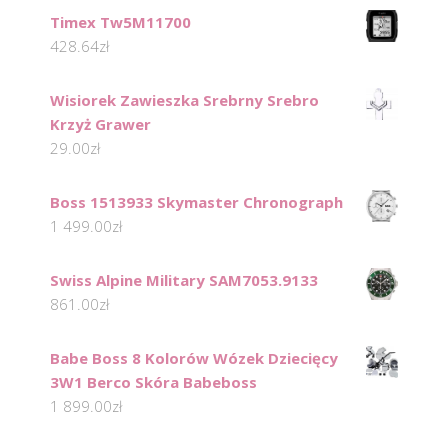
Timex Tw5M11700
428.64
zł
Wisiorek Zawieszka Srebrny Srebro
Krzyż Grawer
29.00
zł
Boss 1513933 Skymaster Chronograph
1 499.00
zł
Swiss Alpine Military SAM7053.9133
861.00
zł
Babe Boss 8 Kolorów Wózek Dziecięcy
3W1 Berco Skóra Babeboss
1 899.00
zł