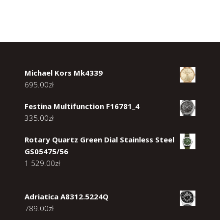
Michael Kors Mk4339
695.00
zł
Festina Multifunction F16781_4
335.00
zł
Rotary Quartz Green Dial Stainless Steel
GS05475/56
1 529.00
zł
Adriatica A8312.5224Q
789.00
zł