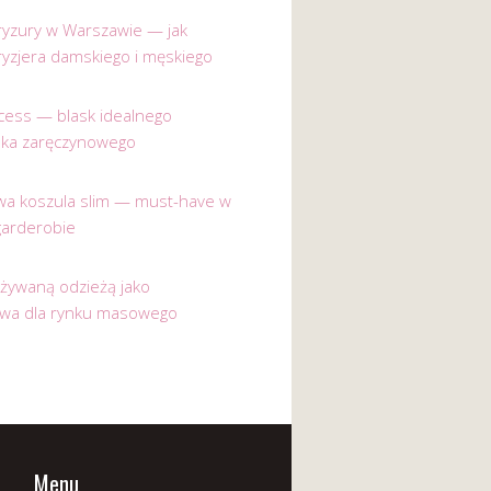
 fryzury w Warszawie — jak
ryzjera damskiego i męskiego
incess — blask idealnego
nka zaręczynowego
a koszula slim — must-have w
garderobie
używaną odzieżą jako
ywa dla rynku masowego
Menu