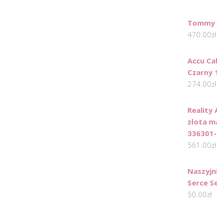
Tommy H
470.00
zł
Accu Ca
Czarny 
274.00
zł
Reality 
złota m
336301-
561.00
zł
Naszyjn
Serce S
50.00
zł