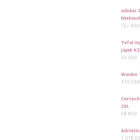
adidas 
Niebies
162.80
zł
Tefal In
Jajek K
59.00
zł
Wanbo 
479.00
zł
Certech
25L
68.80
zł
Adriati
1 078.0