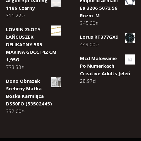
Argon 3pł Darling
Emporio Armani
1186 Czarny
Ea 3206 5072 56
311.22
zł
Rozm. M
345.00
zł
LOVRIN ZŁOTY
ŁAŃCUSZEK
Lorus RT377GX9
DELIKATNY 585
449.00
zł
MARINA GUCCI 42 CM
Mcd Malowanie
1,95G
Po Numerkach
773.33
zł
Creative Adults Jeleń
Dono Obrazek
28.97
zł
Srebrny Matka
Boska Karmiąca
DS50FO (53502445)
332.00
zł