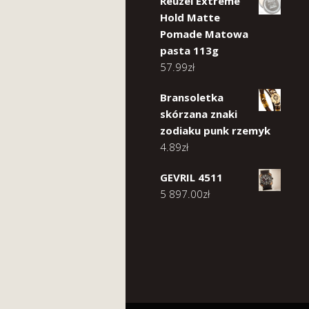
Reuzel Extreme
Hold Matte
Pomade Matowa
pasta 113g
57.99
zł
Bransoletka
skórzana znaki
zodiaku punk rzemyk
4.89
zł
GEVRIL 4511
5 897.00
zł