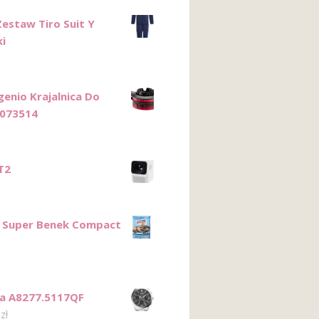
Zestaw Tiro Suit Y
ki
genio Krajalnica Do
2073514
T2
 Super Benek Compact
ca A8277.5117QF
0
zł