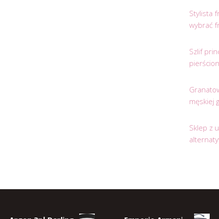
Stylista
wybrać f
Szlif pr
pierścio
Granatow
męskiej 
Sklep z 
alternat