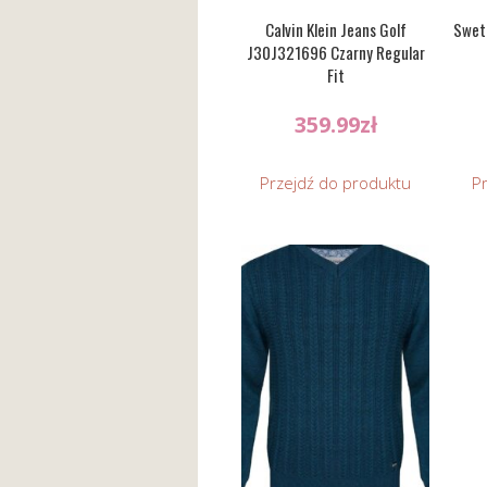
Calvin Klein Jeans Golf
Swete
J30J321696 Czarny Regular
Fit
359.99
zł
Przejdź do produktu
P