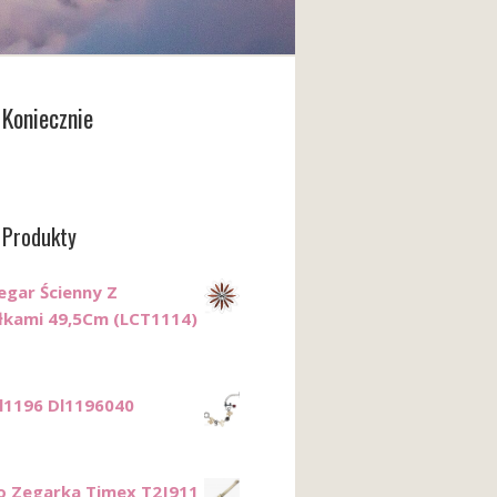
Koniecznie
 Produkty
egar Ścienny Z
łkami 49,5Cm (LCT1114)
Dl1196 Dl1196040
o Zegarka Timex T2J911