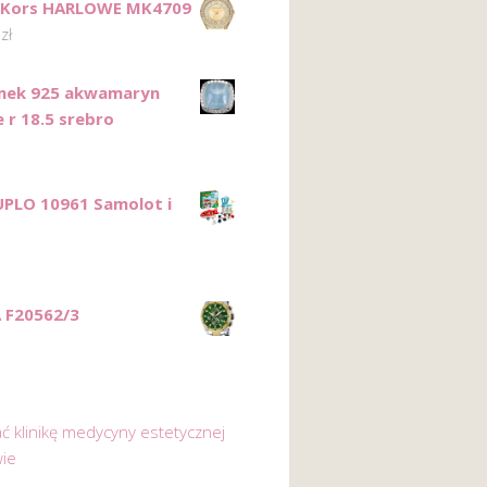
l Kors HARLOWE MK4709
0
zł
onek 925 akwamaryn
 r 18.5 srebro
PLO 10961 Samolot i
o
 F20562/3
ać klinikę medycyny estetycznej
ie