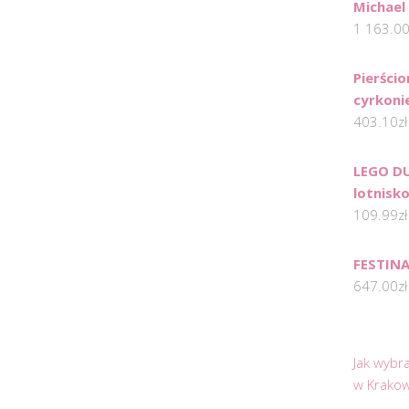
Michae
1 163.0
Pierści
cyrkonie
403.10
zł
LEGO DU
lotnisk
109.99
zł
FESTINA
647.00
zł
Jak wybr
w Krakow