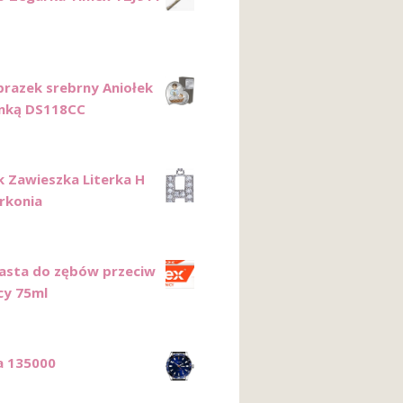
razek srebrny Aniołek
enką DS118CC
k Zawieszka Literka H
yrkonia
asta do zębów przeciw
cy 75ml
a 135000