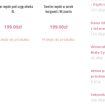
- P2J911
r męski pod szyję oliwka
Sweter męski w serek
107.00
zł
XL
burgund L M.Lasota
Dono Ob
199.00
zł
199.00
zł
z latar
135.00
zł
rzejdź do produktu
Przejdź do produktu
Wisiore
Biała C
45.49
zł
elmex p
próchni
9.67
zł
Sekond
256.00
zł