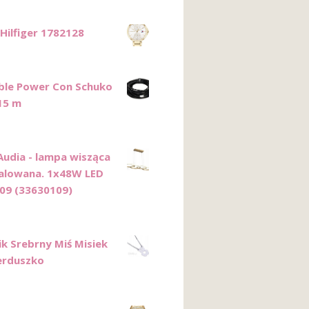
ilfiger 1782128
ble Power Con Schuko
15 m
Audia - lampa wisząca
alowana. 1x48W LED
09 (33630109)
ik Srebrny Miś Misiek
erduszko