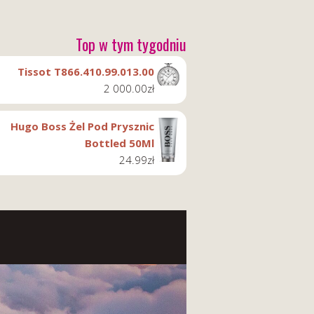
Top w tym tygodniu
Tissot T866.410.99.013.00
2 000.00
zł
Hugo Boss Żel Pod Prysznic
Bottled 50Ml
24.99
zł