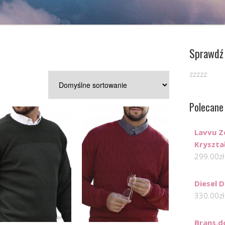
Sprawdź 
zzzzz
Polecane
Lavvu Z
Kryszta
299.00
zł
Diesel 
330.00
zł
Brans.d