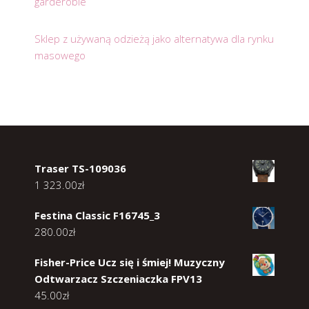
garderobie
Sklep z używaną odzieżą jako alternatywa dla rynku
masowego
Traser TS-109036
1 323.00
zł
Festina Classic F16745_3
280.00
zł
Fisher-Price Ucz się i śmiej! Muzyczny
Odtwarzacz Szczeniaczka FPV13
45.00
zł