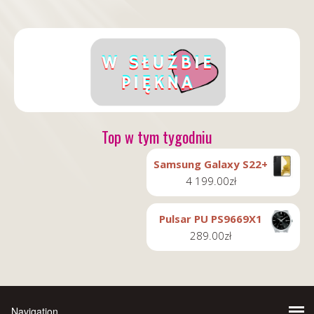
Top w tym tygodniu
Samsung Galaxy S22+
4 199.00
zł
Pulsar PU PS9669X1
289.00
zł