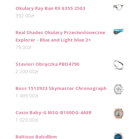
Okulary Ray Ban RX 6355 2503
392.00
zł
Real Shades Okulary Przeciwsłoneczne
Explorer - Blue and Light blue 2+
79.00
zł
Staviori Obrączka PBD4790
2 200.00
zł
Boss 1513933 Skymaster Chronograph
1 499.00
zł
Casio Baby-G MSG-B100DG-4AER
1 029.00
zł
Balticus Balsdlbm