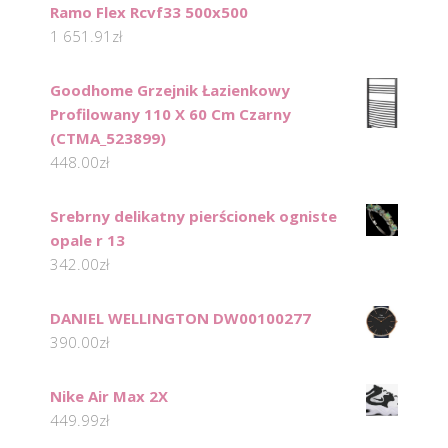
Ramo Flex Rcvf33 500x500
1 651.91
zł
Goodhome Grzejnik Łazienkowy
Profilowany 110 X 60 Cm Czarny
(CTMA_523899)
448.00
zł
Srebrny delikatny pierścionek ogniste
opale r 13
342.00
zł
DANIEL WELLINGTON DW00100277
390.00
zł
Nike Air Max 2X
449.99
zł