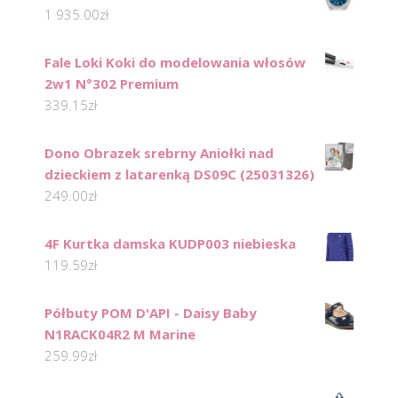
1 935.00
zł
Fale Loki Koki do modelowania włosów
2w1 N°302 Premium
339.15
zł
Dono Obrazek srebrny Aniołki nad
dzieckiem z latarenką DS09C (25031326)
249.00
zł
4F Kurtka damska KUDP003 niebieska
119.59
zł
Półbuty POM D'API - Daisy Baby
N1RACK04R2 M Marine
259.99
zł