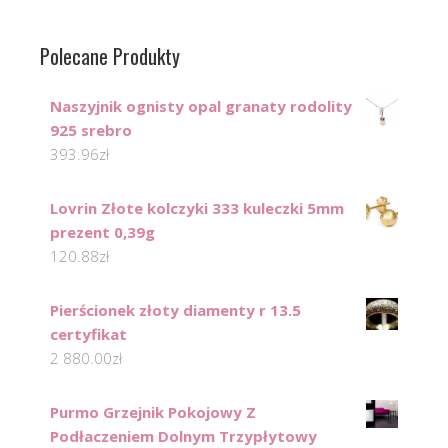
Polecane Produkty
Naszyjnik ognisty opal granaty rodolity
925 srebro
393.96
zł
Lovrin Złote kolczyki 333 kuleczki 5mm
prezent 0,39g
120.88
zł
Pierścionek złoty diamenty r 13.5
certyfikat
2 880.00
zł
Purmo Grzejnik Pokojowy Z
Podłaczeniem Dolnym Trzypłytowy