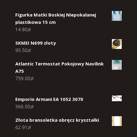
Figurka Matki Boskiej Niepokalanej
plastikowa 15 cm
14.80
zł
SKMEI N699 złoty
95.50
zł
Atlantic Termostat Pokojowy Navilink
A75
759.00
zł
Emporio Armani EA 1052 3070
366.00
zł
Złota bransoletka obręcz kryształki
62.91
zł