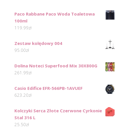
Paco Rabbane Paco Woda Toaletowa
100ml
119.99
zł
Zestaw kolędowy 004
95.00
zł
Dolina Noteci Superfood Mix 30X800G
261.99
zł
Casio Edifice EFR-566PB-1AVUEF
623.20
zł
Kolczyki Serca Złote Czerwone Cyrkonie
Stal 316 L
25.50
zł