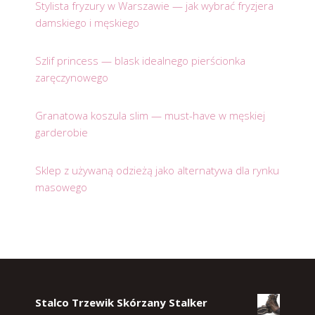
Stylista fryzury w Warszawie — jak wybrać fryzjera
damskiego i męskiego
Szlif princess — blask idealnego pierścionka
zaręczynowego
Granatowa koszula slim — must-have w męskiej
garderobie
Sklep z używaną odzieżą jako alternatywa dla rynku
masowego
Stalco Trzewik Skórzany Stalker