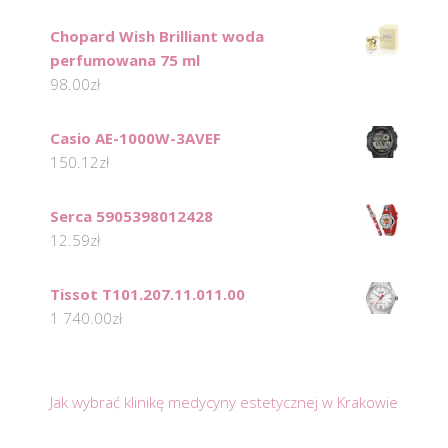
Chopard Wish Brilliant woda
perfumowana 75 ml
98.00
zł
Casio AE-1000W-3AVEF
150.12
zł
Serca 5905398012428
12.59
zł
Tissot T101.207.11.011.00
1 740.00
zł
Jak wybrać klinikę medycyny estetycznej w Krakowie