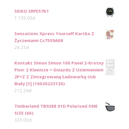
SEIKO SRPE57K1
1 139.00
zł
Sensations Xpress Yourself Kartka Z
Życzeniami Cs7559A08
26.23
zł
Kontakt Simon Simon 100 Panel 2-Krotny
Pion: 2 Klawisze + Gniazdo Z Uziemieniem
2P+Z Z Zintegrowaną Ładowarką Usb
Biały [1] (10020233130)
212.24
zł
Timberland TB9288 01D Polarized ONE
SIZE (66)
329.00
zł