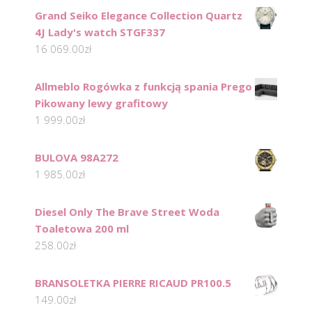
Grand Seiko Elegance Collection Quartz
4J Lady's watch STGF337
16 069.00
zł
Allmeblo Rogówka z funkcją spania Prego
Pikowany lewy grafitowy
1 999.00
zł
BULOVA 98A272
1 985.00
zł
Diesel Only The Brave Street Woda
Toaletowa 200 ml
258.00
zł
BRANSOLETKA PIERRE RICAUD PR100.5
149.00
zł