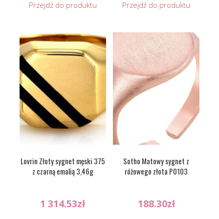
Przejdź do produktu
Przejdź do produktu
Lovrin Złoty sygnet męski 375
Sotho Matowy sygnet z
z czarną emalią 3,46g
różowego złota P0103
1 314.53
zł
188.30
zł