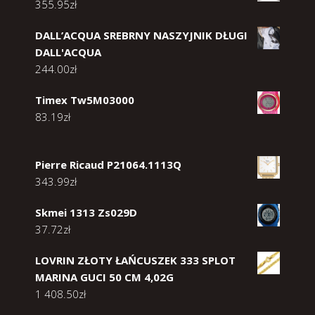
355.95
zł
DALL’ACQUA SREBRNY NASZYJNIK DŁUGI
DALL'ACQUA
244.00
zł
Timex Tw5M03000
83.19
zł
Pierre Ricaud P21064.1113Q
343.99
zł
Skmei 1313 Zs029D
37.72
zł
LOVRIN ZŁOTY ŁAŃCUSZEK 333 SPLOT
MARINA GUCI 50 CM 4,02G
1 408.50
zł