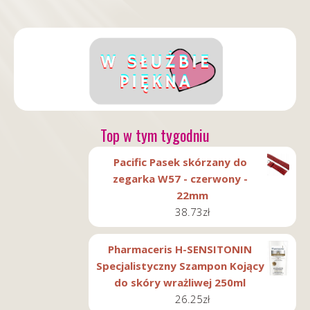
Top w tym tygodniu
Pacific Pasek skórzany do
zegarka W57 - czerwony -
22mm
38.73
zł
Pharmaceris H-SENSITONIN
Specjalistyczny Szampon Kojący
do skóry wrażliwej 250ml
26.25
zł