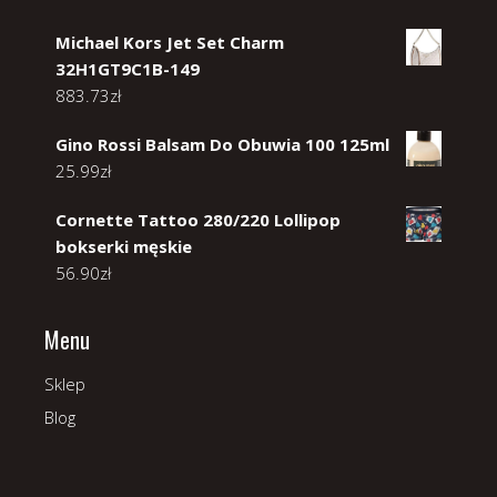
Michael Kors Jet Set Charm
32H1GT9C1B-149
883.73
zł
Gino Rossi Balsam Do Obuwia 100 125ml
25.99
zł
Cornette Tattoo 280/220 Lollipop
bokserki męskie
56.90
zł
Menu
Sklep
Blog