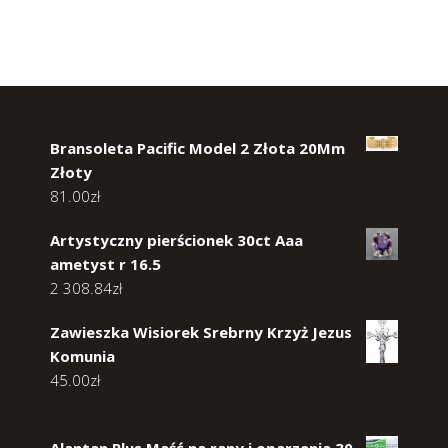
Bransoleta Pacific Model 2 Złota 20Mm
Złoty
81.00
zł
Artystyczny pierścionek 30ct Aaa
ametyst r 16.5
2 308.84
zł
Zawieszka Wisiorek Srebrny Krzyż Jezus
Komunia
45.00
zł
Alantan Plus Maść na rany i oparzenia 30