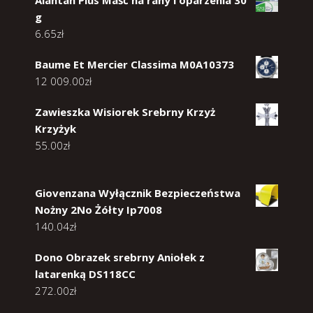
g
6.65
zł
Baume Et Mercier Classima M0A10373
12 009.00
zł
Zawieszka Wisiorek Srebrny Krzyż
Krzyżyk
55.00
zł
Giovenzana Wyłącznik Bezpieczeństwa
Nożny 2No Żółty Ip7008
140.04
zł
Dono Obrazek srebrny Aniołek z
latarenką DS118CC
272.00
zł