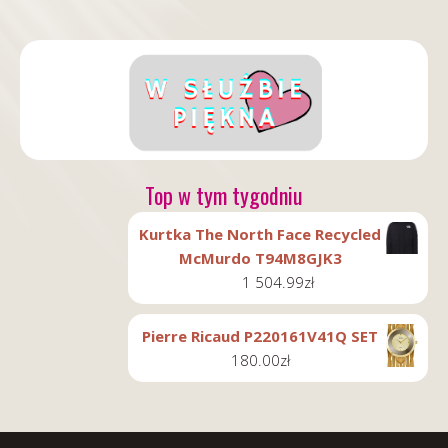
Top w tym tygodniu
Kurtka The North Face Recycled
McMurdo T94M8GJK3
1 504.99
zł
Pierre Ricaud P220161V41Q SET
180.00
zł