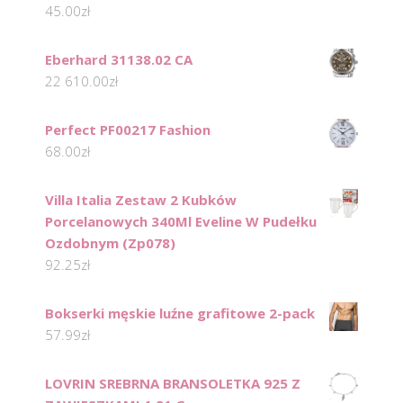
45.00
zł
Eberhard 31138.02 CA
22 610.00
zł
Perfect PF00217 Fashion
68.00
zł
Villa Italia Zestaw 2 Kubków
Porcelanowych 340Ml Eveline W Pudełku
Ozdobnym (Zp078)
92.25
zł
Bokserki męskie luźne grafitowe 2-pack
57.99
zł
LOVRIN SREBRNA BRANSOLETKA 925 Z