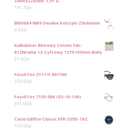
ZAWIESZKAMI 1,91 G
141.70
zł
BM0084 NB9 Owalne Kolczyki Zdobienie
9.95
zł
Kalkulator Biurowy Citizen Sdc-
812Nrwhe 12-Cyfrowy 127X105mm Biały
31.90
zł
Fossil Fos 2111/S 807/9O
335.90
zł
Fossil Fos 7150 086 (53-16-140)
381.00
zł
Casio Edifice Classic EFR-539D-1A2
575.00
zł