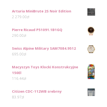
Arturia MiniBrute 2S Noir Edition
2 279.00
zł
Pierre Ricaud P51091.1B1GQ
290.00
zł
Swiss Alpine Military SAM7084.9512
695.00
zł
Macyszyn Toys Klocki Konstrukcyjne
150El
116.44
zł
Citizen CDC-112WB srebrny
83.97
zł