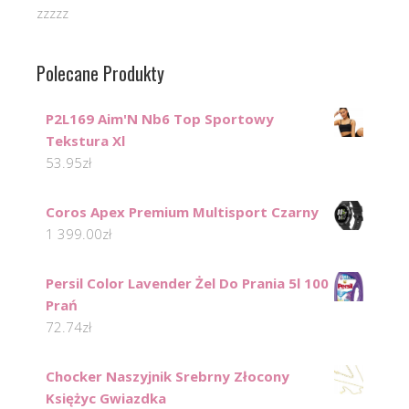
zzzzz
Polecane Produkty
P2L169 Aim'N Nb6 Top Sportowy
Tekstura Xl
53.95
zł
Coros Apex Premium Multisport Czarny
1 399.00
zł
Persil Color Lavender Żel Do Prania 5l 100
Prań
72.74
zł
Chocker Naszyjnik Srebrny Złocony
Księżyc Gwiazdka