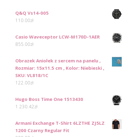
Q&Q Vs14-005
110.00
zł
Casio Waveceptor LCW-M170D-1AER
855.00
zł
Obrazek Aniołek z sercem na panelu ,
Rozmiar: 15x11.5 cm , Kolor: Niebieski ,
SKU: VL818/1C
122.00
zł
Hugo Boss Time One 1513430
1 230.42
zł
Armani Exchange T-Shirt 6LZTHE ZJ5LZ
1200 Czarny Regular Fit