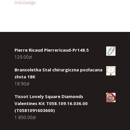
masowego
Pierre Ricaud Pierrericaud-Pr148.5
129.00
zł
Bransoletka Stal chirurgiczna pozłacana
złota 18K
18.90
zł
Tissot Lovely Square Diamonds
Valentines Kit T058.109.16.036.00
(T0581091603600)
1 850.00
zł