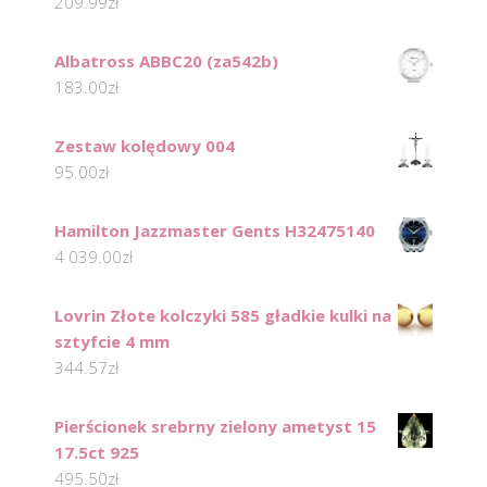
209.99
zł
Albatross ABBC20 (za542b)
183.00
zł
Zestaw kolędowy 004
95.00
zł
Hamilton Jazzmaster Gents H32475140
4 039.00
zł
Lovrin Złote kolczyki 585 gładkie kulki na
sztyfcie 4 mm
344.57
zł
Pierścionek srebrny zielony ametyst 15
17.5ct 925
495.50
zł