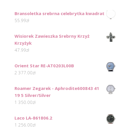
Bransoletka srebrna celebrytka kwadrat
55.99
zł
Wisiorek Zawieszka Srebrny Krzyż
Krzyżyk
47.99
zł
Orient Star RE-AT0203L00B
2 377.00
zł
Roamer Zegarek - Aphrodite600843 41
19 5 Silver/Silver
1 350.00
zł
Laco LA-861806.2
1 256.00
zł