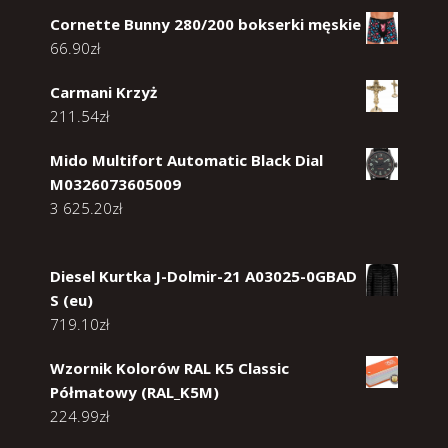
Cornette Bunny 280/200 bokserki męskie
66.90
zł
Carmani Krzyż
211.54
zł
Mido Multifort Automatic Black Dial
M0326073605009
3 625.20
zł
Diesel Kurtka J-Dolmir-21 A03025-0GBAD
S (eu)
719.10
zł
Wzornik Kolorów RAL K5 Classic
Półmatowy (RAL_K5M)
224.99
zł