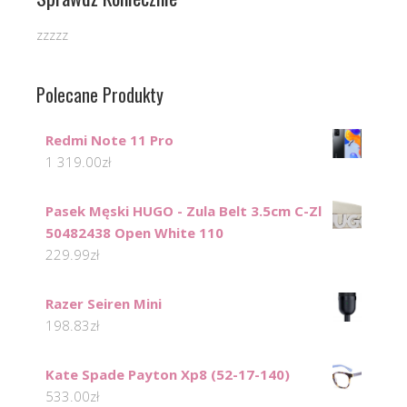
zzzzz
Polecane Produkty
Redmi Note 11 Pro
1 319.00
zł
Pasek Męski HUGO - Zula Belt 3.5cm C-Zl
50482438 Open White 110
229.99
zł
Razer Seiren Mini
198.83
zł
Kate Spade Payton Xp8 (52-17-140)
533.00
zł