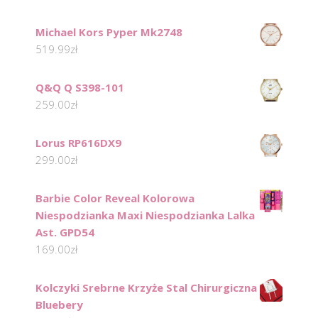
Michael Kors Pyper Mk2748
519.99
zł
Q&Q Q S398-101
259.00
zł
Lorus RP616DX9
299.00
zł
Barbie Color Reveal Kolorowa
Niespodzianka Maxi Niespodzianka Lalka
Ast. GPD54
169.00
zł
Kolczyki Srebrne Krzyże Stal Chirurgiczna
Bluebery