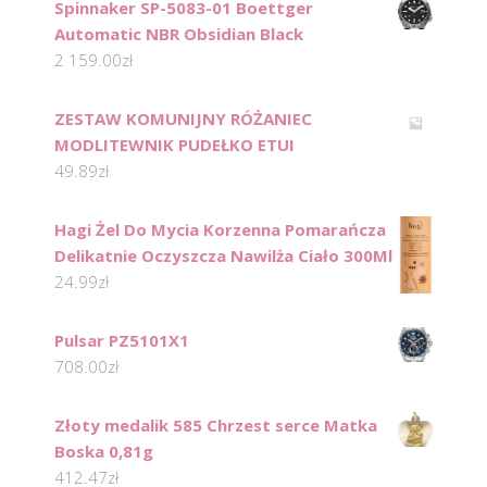
Spinnaker SP-5083-01 Boettger
Automatic NBR Obsidian Black
2 159.00
zł
ZESTAW KOMUNIJNY RÓŻANIEC
MODLITEWNIK PUDEŁKO ETUI
49.89
zł
Hagi Żel Do Mycia Korzenna Pomarańcza
Delikatnie Oczyszcza Nawilża Ciało 300Ml
24.99
zł
Pulsar PZ5101X1
708.00
zł
Złoty medalik 585 Chrzest serce Matka
Boska 0,81g
412.47
zł