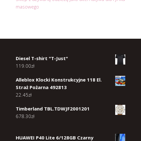
masowego
Diesel T-shirt "T-Just"
119.00
zł
Alleblox Klocki Konstrukcyjne 118 El.
Straż Pożarna 492813
22.45
zł
Timberland TBL.TDWJF2001201
678.30
zł
HUAWEI P40 Lite 6/128GB Czarny