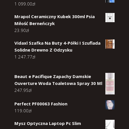
1 099.00
zł
Mrapol Ceramiczny Kubek 300ml Psia
Miłość Berneńczyk
23.90
zł
Vidaxl Szafka Na Buty 4-Półki I Szuflada
Solidne Drewno Z Odzysku
1 247.77
zł
Beaut e Pacifique Zapachy Damskie
Ouverture Woda Toaletowa Spray 30 Ml
247.95
zł
Perfect PF00063 Fashion
119.00
zł
Mysz Optyczna Laptop Pc Slim