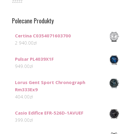
zzzzz
Polecane Produkty
Certina C0354071603700
2 940.00
zł
Pulsar PL4039X1F
949.00
zł
Lorus Gent Sport Chronograph
Rm333Ex9
404.00
zł
Casio Edifice EFR-526D-1AVUEF
399.00
zł