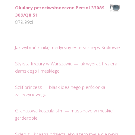
Okulary przeciwsłoneczne Persol 3308S
309/Q8 51
879.99
zł
Jak wybrać klinikę medycyny estetycznej w Krakowie
Stylista fryzury w Warszawie — jak wybrać fryzjera
damskiego i męskiego
Szlif princess — blask idealnego pierścionka
zaręczynowego
Granatowa koszula slim — must-have w męskiej
garderobie
Sklep z używaną odzieżą jako alternatywa dla rynku