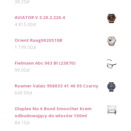
38.20
zł
AVIATOR V.3.20.2.226.4
4 815.00
zł
Orient Raag0020S10B
1 199.00
zł
Fielmann Abc 063 Bl (23870)
99.00
zł
Roamer Valais 958833 41 40 05 Czarny
649.99
zł
Olaplex No 6 Bond Smoother Krem
odbudowujący do włosów 100ml
84.10
zł