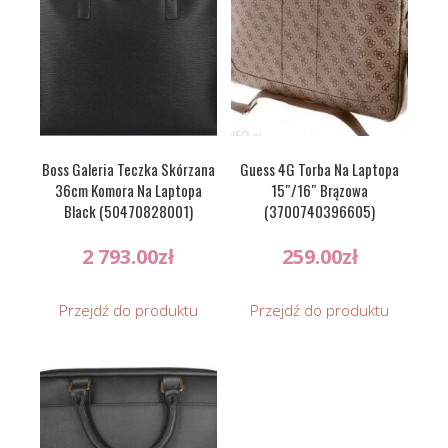
Boss Galeria Teczka Skórzana
Guess 4G Torba Na Laptopa
36cm Komora Na Laptopa
15″/16″ Brązowa
Black (50470828001)
(3700740396605)
2 793.00
zł
259.00
zł
Przejdź do produktu
Przejdź do produktu