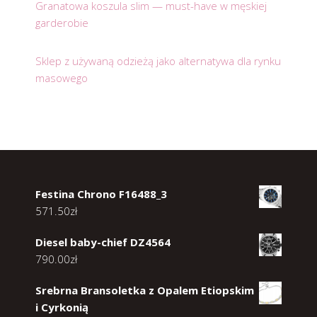
Granatowa koszula slim — must-have w męskiej
garderobie
Sklep z używaną odzieżą jako alternatywa dla rynku
masowego
Festina Chrono F16488_3
571.50
zł
Diesel baby-chief DZ4564
790.00
zł
Srebrna Bransoletka z Opalem Etiopskim
i Cyrkonią