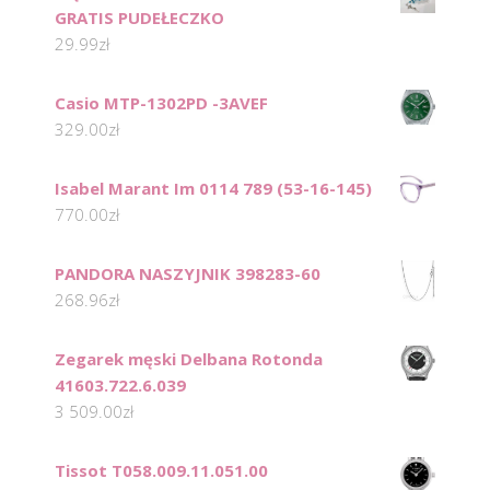
GRATIS PUDEŁECZKO
29.99
zł
Casio MTP-1302PD -3AVEF
329.00
zł
Isabel Marant Im 0114 789 (53-16-145)
770.00
zł
PANDORA NASZYJNIK 398283-60
268.96
zł
Zegarek męski Delbana Rotonda
41603.722.6.039
3 509.00
zł
Tissot T058.009.11.051.00