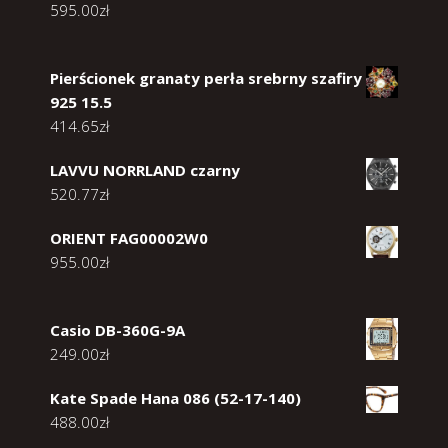
595.00
zł
Pierścionek granaty perła srebrny szafiry
925 15.5
414.65
zł
LAVVU NORRLAND czarny
520.77
zł
ORIENT FAG00002W0
955.00
zł
Casio DB-360G-9A
249.00
zł
Kate Spade Hana 086 (52-17-140)
488.00
zł