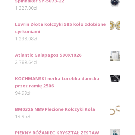
Spinnaker SP-5073-22
1 327.00
zł
Lovrin Złote kolczyki 585 koło zdobione
cyrkoniami
1 238.08
zł
Atlantic Galapagos 590X1026
2 789.64
zł
KOCHMANSKI nerka torebka damska
przez ramię 2506
94.99
zł
BM0326 NB9 Plecione Kolczyki Koła
13.95
zł
PIĘKNY RÓŻANIEC KRYSZTAŁ ZESTAW