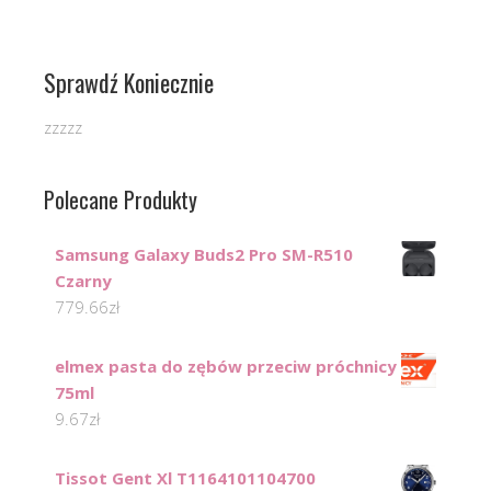
Sprawdź Koniecznie
zzzzz
Polecane Produkty
Samsung Galaxy Buds2 Pro SM-R510
Czarny
779.66
zł
elmex pasta do zębów przeciw próchnicy
75ml
9.67
zł
Tissot Gent Xl T1164101104700